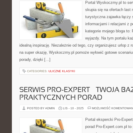
Portal Wyskoczmy.pl to ser
skupia się na ofertach last
turystyczna zajawka łączy
informacjami i relacjami z 
kategorie mojego bloga to: F
wyjazdy. Na tym portalu ka
idealną inspirację. Niezależnie od tego, czy organizujesz urlop z
na super okazję, Wyskoczmy.pl pomoże wyłowić gotowe scenariu
porady, dzięki […]
CATEGORIES:
ULICZNE KLASYKI
SERWIS PRO-EXPERT – TWOJA BA
PRAKTYCZNYCH PORAD
POSTED BY ADMIN
LIS - 10 - 2025
MOŻLIWOŚĆ KOMENTOWAN
Portal ekspercki Pro-Exper
porad Pro-Expert.com.pl to