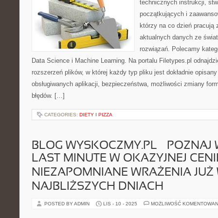
technicznych instrukcji, st
początkujących i zaawans
którzy na co dzień pracują 
aktualnych danych ze świa
rozwiązań. Polecamy katego
Data Science i Machine Learning. Na portalu Filetypes.pl odnajdz
rozszerzeń plików, w której każdy typ pliku jest dokładnie opisany
obsługiwanych aplikacji, bezpieczeństwa, możliwości zmiany for
błędów. […]
CATEGORIES:
DIETY I PIZZA
BLOG WYSKOCZMY.PL – POZNAJ 
LAST MINUTE W OKAZYJNEJ CENIE
NIEZAPOMNIANE WRAŻENIA JUŻ
NAJBLIŻSZYCH DNIACH
POSTED BY ADMIN
LIS - 10 - 2025
MOŻLIWOŚĆ KOMENTOWAN