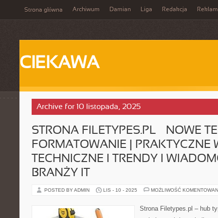
Archiwum
Damian
Liga
Redakcja
Reklam
Strona główna
CIEKAWA
Archive for 10 listopada, 2025
STRONA FILETYPES.PL – NOWE T
FORMATOWANIE | PRAKTYCZNE
TECHNICZNE I TRENDY I WIADOM
BRANŻY IT
POSTED BY ADMIN
LIS - 10 - 2025
MOŻLIWOŚĆ KOMENTOWAN
Strona Filetypes.pl – hub 