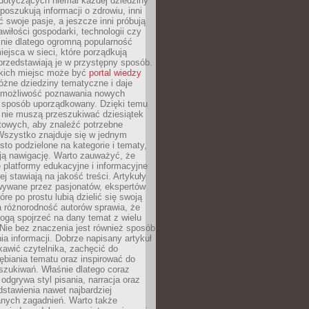
dotyczących niemal każdej dziedziny
 poszukują informacji o zdrowiu, inni
ć swoje pasje, a jeszcze inni próbują
wiłości gospodarki, technologii czy
śnie dlatego ogromną popularność
ejsca w sieci, które porządkują
 przedstawiają je w przystępny sposób.
kich miejsc może być
portal wiedzy
różne dziedziny tematyczne i daje
 możliwość poznawania nowych
 sposób uporządkowany. Dzięki temu
 nie muszą przeszukiwać dziesiątek
etowych, aby znaleźć potrzebne
Wszystko znajduje się w jednym
sto podzielone na kategorie i tematy,
ają nawigację. Warto zauważyć, że
platformy edukacyjne i informacyjne
ej stawiają na jakość treści. Artykuły
wywane przez pasjonatów, ekspertów
óre po prostu lubią dzielić się swoją
 różnorodność autorów sprawia, że
ogą spojrzeć na dany temat z wielu
Nie bez znaczenia jest również sposób
a informacji. Dobrze napisany artykuł
ekawić czytelnika, zachęcić do
ębiania tematu oraz inspirować do
szukiwań. Właśnie dlatego coraz
 odgrywa styl pisania, narracja oraz
stawienia nawet najbardziej
nych zagadnień. Warto także