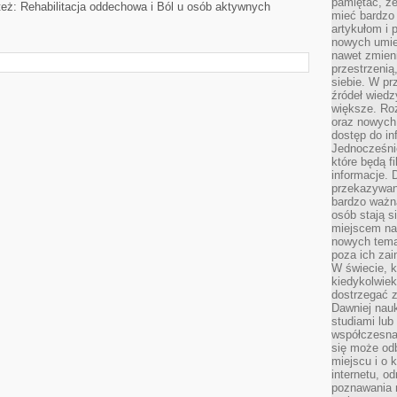
pamiętać, ż
też: Rehabilitacja oddechowa i Ból u osób aktywnych
mieć bardzo
artykułom i 
nowych umiej
nawet zmieni
przestrzenią
siebie. W pr
źródeł wied
większe. Roz
oraz nowych 
dostęp do inf
Jednocześnie
które będą fi
informacje. 
przekazywani
bardzo ważną
osób stają s
miejscem nau
nowych tema
poza ich zai
W świecie, k
kiedykolwiek
dostrzegać 
Dawniej nauk
studiami lub
współczesna
się może od
miejscu i o 
internetu, o
poznawania 