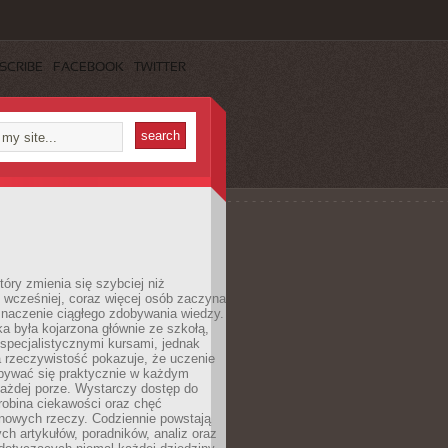
SCRIBE
FACEBOOK
TWITTER
tóry zmienia się szybciej niż
 wcześniej, coraz więcej osób zaczyna
znaczenie ciągłego zdobywania wiedzy.
a była kojarzona głównie ze szkołą,
 specjalistycznymi kursami, jednak
 rzeczywistość pokazuje, że uczenie
bywać się praktycznie w każdym
każdej porze. Wystarczy dostęp do
drobina ciekawości oraz chęć
nowych rzeczy. Codziennie powstają
ch artykułów, poradników, analiz oraz