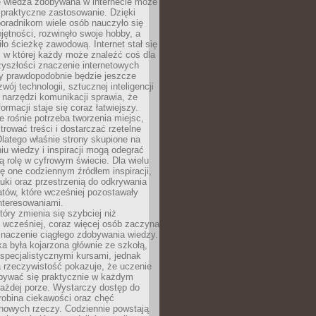
e wiedza zdobywana w internecie może
 praktyczne zastosowanie. Dzięki
poradnikom wiele osób nauczyło się
ętności, rozwinęło swoje hobby, a
ło ścieżkę zawodową. Internet stał się
, w której każdy może znaleźć coś dla
zyszłości znaczenie internetowych
zy prawdopodobnie będzie jeszcze
wój technologii, sztucznej inteligencji
narzędzi komunikacji sprawia, że
ormacji staje się coraz łatwiejszy.
 rośnie potrzeba tworzenia miejsc,
ltrować treści i dostarczać rzetelne
Dlatego właśnie strony skupione na
u wiedzy i inspiracji mogą odegrać
 rolę w cyfrowym świecie. Dla wielu
ię one codziennym źródłem inspiracji,
ki oraz przestrzenią do odkrywania
tów, które wcześniej pozostawały
nteresowaniami.
tóry zmienia się szybciej niż
 wcześniej, coraz więcej osób zaczyna
znaczenie ciągłego zdobywania wiedzy.
a była kojarzona głównie ze szkołą,
 specjalistycznymi kursami, jednak
 rzeczywistość pokazuje, że uczenie
bywać się praktycznie w każdym
każdej porze. Wystarczy dostęp do
drobina ciekawości oraz chęć
nowych rzeczy. Codziennie powstają