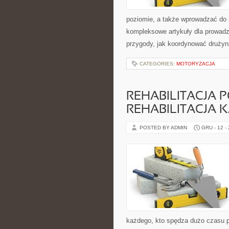
poziomie, a także wprowadzać do 
kompleksowe artykuły dla prowadz
przygody, jak koordynować drużyn
CATEGORIES:
MOTORYZACJA
REHABILITACJA 
REHABILITACJA 
POSTED BY ADMIN
GRU - 12 -
każdego, kto spędza dużo czasu pr