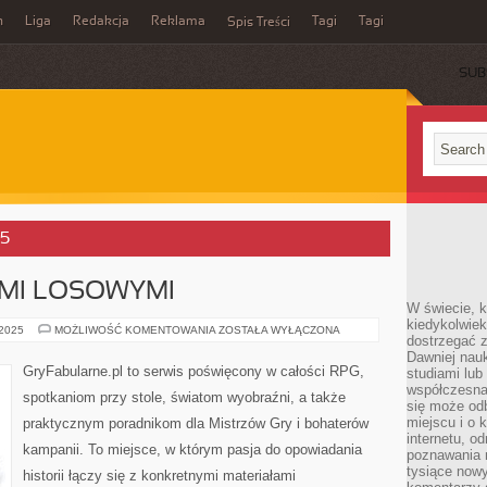
n
Liga
Redakcja
Reklama
Tagi
Tagi
Spis Treści
SUB
25
AMI LOSOWYMI
W świecie, k
kiedykolwiek
GRY
 2025
MOŻLIWOŚĆ KOMENTOWANIA
ZOSTAŁA WYŁĄCZONA
dostrzegać 
Z
ELEMENTAMI
Dawniej nauk
LOSOWYMI
GryFabularne.pl to serwis poświęcony w całości RPG,
studiami lub
współczesna
spotkaniom przy stole, światom wyobraźni, a także
się może od
miejscu i o 
praktycznym poradnikom dla Mistrzów Gry i bohaterów
internetu, o
kampanii. To miejsce, w którym pasja do opowiadania
poznawania 
tysiące nowy
historii łączy się z konkretnymi materiałami