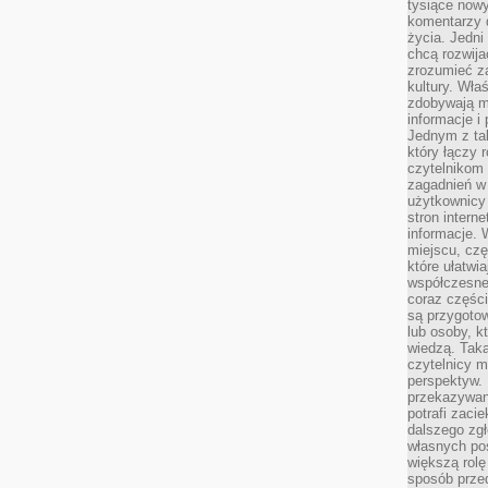
tysiące nowy
komentarzy 
życia. Jedni
chcą rozwija
zrozumieć za
kultury. Wła
zdobywają mi
informacje i
Jednym z ta
który łączy 
czytelnikom
zagadnień w
użytkownicy
stron intern
informacje. 
miejscu, czę
które ułatwi
współczesne 
coraz części
są przygoto
lub osoby, kt
wiedzą. Taka
czytelnicy m
perspektyw. 
przekazywani
potrafi zaci
dalszego zgł
własnych po
większą rolę
sposób przed