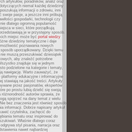
ch artykułów, poradników, analiz oraz
dotyczących niemal każdej dziedziny
 poszukują informacji o zdrowiu, inni
ć swoje pasje, a jeszcze inni próbują
wiłości gospodarki, technologii czy
śnie dlatego ogromną popularność
ejsca w sieci, które porządkują
 przedstawiają je w przystępny sposób.
kich miejsc może być
portal wiedzy
różne dziedziny tematyczne i daje
 możliwość poznawania nowych
 sposób uporządkowany. Dzięki temu
 nie muszą przeszukiwać dziesiątek
etowych, aby znaleźć potrzebne
Wszystko znajduje się w jednym
sto podzielone na kategorie i tematy,
ają nawigację. Warto zauważyć, że
platformy edukacyjne i informacyjne
ej stawiają na jakość treści. Artykuły
wywane przez pasjonatów, ekspertów
óre po prostu lubią dzielić się swoją
 różnorodność autorów sprawia, że
ogą spojrzeć na dany temat z wielu
Nie bez znaczenia jest również sposób
a informacji. Dobrze napisany artykuł
ekawić czytelnika, zachęcić do
ębiania tematu oraz inspirować do
szukiwań. Właśnie dlatego coraz
 odgrywa styl pisania, narracja oraz
stawienia nawet najbardziej