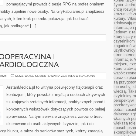
komentarzy 
pomagającymi prowadzić sesje RPG na profesjonalnym
życia. Jedni
chcą rozwija
hobby zupełnie nowe osoby. Na GryFabularne.pl znajdziesz
zrozumieć za
kultury. Wła
ących, które krok po kroku pokazują, jak budować
zdobywają mi
ą, jak podkręcać […]
informacje i
Jednym z ta
który łączy 
czytelnikom
zagadnień w
użytkownicy
stron intern
POOPERACYJNA I
informacje. 
miejscu, czę
KARDIOLOGICZNA
które ułatwi
współczesne 
REHABILITACJA
 2025
MOŻLIWOŚĆ KOMENTOWANIA
ZOSTAŁA WYŁĄCZONA
coraz części
POOPERACYJNA
są przygoto
I
REHABILITACJA
lub osoby, kt
ArstanMedica.pl to witryna poświęcony fizjoterapii oraz
KARDIOLOGICZNA
wiedzą. Taka
kontuzjom, który powstał z myślą o osobach aktywnych
czytelnicy m
perspektyw. 
szukających rzetelnych informacji, praktycznych porad i
przekazywani
konkretnych wskazówek dotyczących powrotu do pełnej
potrafi zaci
dalszego zgł
sprawności. Na tym serwisie znajdziesz zarówno treści
własnych po
większą rolę
skierowane do osób aktywnych fizycznie, jak i do
sposób przed
zy biurku, a także do seniorów oraz tych, którzy zmagają
skomplikowa