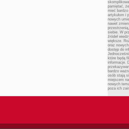
skomplikowa
pamiętać, ż
mieć bardzo
artykułom i 
nowych umiej
nawet zmieni
przestrzenią
siebie. W pr
źródeł wied
większe. Roz
oraz nowych 
dostęp do inf
Jednocześnie
które będą fi
informacje. 
przekazywani
bardzo ważną
osób stają s
miejscem nau
nowych tema
poza ich zai