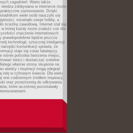
nych zagadnień. Warto także
e wiedza zdobywana w internecie może
 praktyczne zastosowanie. Dzięki
poradnikom wiele osób nauczyło się
ętności, rozwinęło swoje hobby, a
ło ścieżkę zawodową. Internet stał się
, w której każdy może znaleźć coś dla
zyszłości znaczenie internetowych
zy prawdopodobnie będzie jeszcze
wój technologii, sztucznej inteligencji
narzędzi komunikacji sprawia, że
ormacji staje się coraz łatwiejszy.
 rośnie potrzeba tworzenia miejsc,
ltrować treści i dostarczać rzetelne
Dlatego właśnie strony skupione na
u wiedzy i inspiracji mogą odegrać
 rolę w cyfrowym świecie. Dla wielu
ię one codziennym źródłem inspiracji,
ki oraz przestrzenią do odkrywania
tów, które wcześniej pozostawały
nteresowaniami.