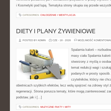
i Kosmetyki pod lupą. Tematyka strony skupia się przede wszystk
CATEGORIES:
CHŁODZENIE I WENTYLACJA
DIETY I PLANY ŻYWIENIOWE
POSTED BY ADMIN
CZE - 18 - 2026
MOŻLIWOŚĆ KOMENTOWA
Spalarnia kalorii – rozbudo
masy ciała Spalarnia kalorii
stworzony z myślą o osoba
temat redukcji wagi i szuka
podanych w prosty sposób. 
czytelników, którzy nie chc
obietnicach szybkich efektów, lecz wolą spojrzeć na zdrowy styl 
regeneracji. Strona porusza tematy, które mogą zainteresować z
podstaw, jak i […]
CATEGORIES:
MUZYCZNE FAKTY I MITY