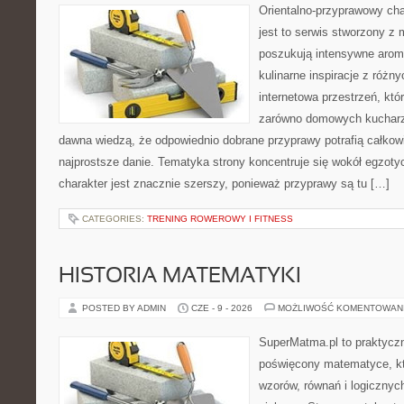
Orientalno-przyprawowy char
jest to serwis stworzony z 
poszukują intensywne aroma
kulinarne inspiracje z różny
internetowa przestrzeń, kt
zarówno domowych kucharzy,
dawna wiedzą, że odpowiednio dobrane przyprawy potrafią całkow
najprostsze danie. Tematyka strony koncentruje się wokół egzoty
charakter jest znacznie szerszy, ponieważ przyprawy są tu […]
CATEGORIES:
TRENING ROWEROWY I FITNESS
HISTORIA MATEMATYKI
POSTED BY ADMIN
CZE - 9 - 2026
MOŻLIWOŚĆ KOMENTOWAN
SuperMatma.pl to praktyczn
poświęcony matematyce, któ
wzorów, równań i logicznyc