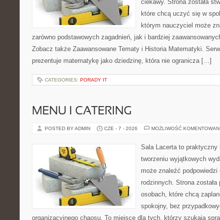
ciekawy. Strona została st
które chcą uczyć się w spo
którym nauczyciel może zn
zarówno podstawowych zagadnień, jak i bardziej zaawansowany
Zobacz także Zaawansowane Tematy i Historia Matematyki. Serw
prezentuje matematykę jako dziedzinę, która nie ogranicza […]
CATEGORIES:
PORADY IT
MENU I CATERING
POSTED BY ADMIN
CZE - 7 - 2026
MOŻLIWOŚĆ KOMENTOWAN
Sala Lacerta to praktyczny
tworzeniu wyjątkowych wyda
może znaleźć podpowiedzi 
rodzinnych. Strona została
osobach, które chcą zapla
spokojny, bez przypadkowyc
organizacyjnego chaosu. To miejsce dla tych, którzy szukają s