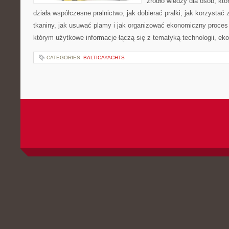
źródło wiedzy dla osób, któ
działa współczesne pralnictwo, jak dobierać pralki, jak korzystać
tkaniny, jak usuwać plamy i jak organizować ekonomiczny proces 
którym użytkowe informacje łączą się z tematyką technologii, ekol
CATEGORIES:
BALTICAYACHTS