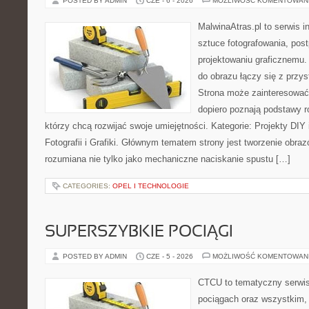
POSTED BY ADMIN
CZE - 6 - 2026
MOŻLIWOŚĆ KOMENTOWAN
MalwinaAtras.pl to serwis 
sztuce fotografowania, pos
projektowaniu graficznemu. 
do obrazu łączy się z prz
Strona może zainteresować
dopiero poznają podstawy rob
którzy chcą rozwijać swoje umiejętności. Kategorie: Projekty DIY i
Fotografii i Grafiki. Głównym tematem strony jest tworzenie obr
rozumiana nie tylko jako mechaniczne naciskanie spustu […]
CATEGORIES:
OPEL I TECHNOLOGIE
SUPERSZYBKIE POCIĄGI
POSTED BY ADMIN
CZE - 5 - 2026
MOŻLIWOŚĆ KOMENTOWAN
CTCU to tematyczny serwis,
pociągach oraz wszystkim, c