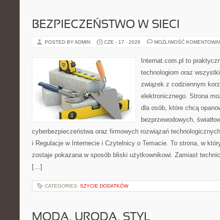
BEZPIECZEŃSTWO W SIECI
POSTED BY ADMIN
CZE - 17 - 2026
MOŻLIWOŚĆ KOMENTOWA
Internat.com.pl to praktyc
technologiom oraz wszystk
związek z codziennym korz
elektronicznego. Strona m
dla osób, które chcą opanow
bezprzewodowych, światłow
cyberbezpieczeństwa oraz firmowych rozwiązań technologicznych
i Regulacje w Internecie i Czytelnicy o Temacie. To strona, w kt
zostaje pokazana w sposób bliski użytkownikowi. Zamiast techni
[…]
CATEGORIES:
SZYCIE DODATKÓW
MODA, URODA, STYL