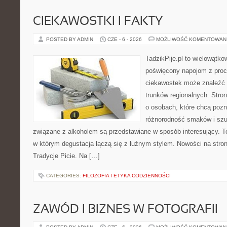
CIEKAWOSTKI I FAKTY
POSTED BY ADMIN
CZE - 6 - 2026
MOŻLIWOŚĆ KOMENTOWAN
TadzikPije.pl to wielowątk
poświęcony napojom z proc
ciekawostek może znaleźć 
trunków regionalnych. Stro
o osobach, które chcą poz
różnorodność smaków i szu
związane z alkoholem są przedstawiane w sposób interesujący. 
w którym degustacja łączą się z luźnym stylem. Nowości na stronie
Tradycje Picie. Na […]
CATEGORIES:
FILOZOFIA I ETYKA CODZIENNOŚCI
ZAWÓD I BIZNES W FOTOGRAFII