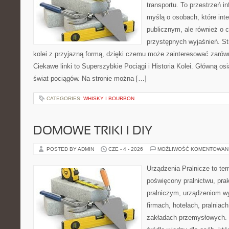
transportu. To przestrzeń i
myślą o osobach, które inte
publicznym, ale również o 
przystępnych wyjaśnień. St
kolei z przyjazną formą, dzięki czemu może zainteresować zaró
Ciekawe linki to Superszybkie Pociągi i Historia Kolei. Główną os
świat pociągów. Na stronie można […]
CATEGORIES:
WHISKY I BOURBON
DOMOWE TRIKI I DIY
POSTED BY ADMIN
CZE - 4 - 2026
MOŻLIWOŚĆ KOMENTOWAN
Urządzenia Pralnicze to te
poświęcony pralnictwu, pr
pralniczym, urządzeniom 
firmach, hotelach, pralniac
zakładach przemysłowych. 