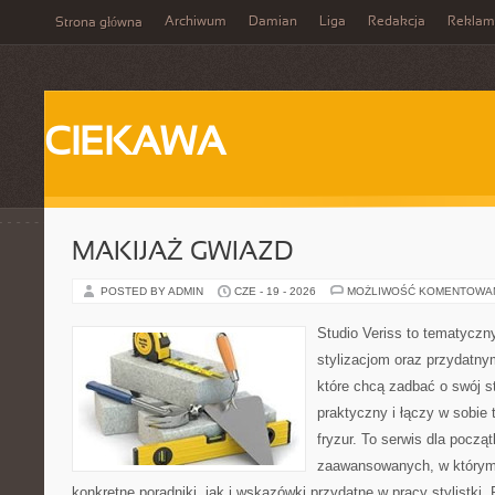
Archiwum
Damian
Liga
Redakcja
Reklam
Strona główna
CIEKAWA
MAKIJAŻ GWIAZD
POSTED BY ADMIN
CZE - 19 - 2026
MOŻLIWOŚĆ KOMENTOWA
Studio Veriss to tematyczn
stylizacjom oraz przydatn
które chcą zadbać o swój s
praktyczny i łączy w sobie 
fryzur. To serwis dla począt
zaawansowanych, w którym
konkretne poradniki, jak i wskazówki przydatne w pracy stylistki