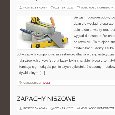
POSTED BY ADMIN
CZE - 15 - 2026
MOŻLIWOŚĆ KOMENTOWA
Serwis modowo-urodowy poś
dbaniu o wygląd, preparato
upiększaniu twarzy oraz p
wygląd dla osób, które chcą
od rozmiaru. To miejsce st
czytelnikach, którzy szuka
dotyczących komponowania zestawów, dbania o cerę, estetycznych
makijażowych trików. Strona łączy lekki charakter bloga z tematy
interesują się modą dla pełniejszych sylwetek, świadomym budow
indywidualnym […]
CATEGORIES:
ROLKI
ZAPACHY NISZOWE
POSTED BY ADMIN
CZE - 13 - 2026
MOŻLIWOŚĆ KOMENTOWA