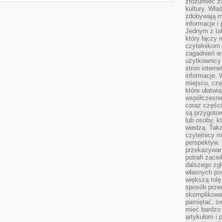
zrozumieć za
kultury. Wła
zdobywają mi
informacje i
Jednym z ta
który łączy 
czytelnikom
zagadnień w
użytkownicy
stron intern
informacje. 
miejscu, czę
które ułatwi
współczesne 
coraz części
są przygoto
lub osoby, kt
wiedzą. Taka
czytelnicy m
perspektyw. 
przekazywani
potrafi zaci
dalszego zgł
własnych po
większą rolę
sposób przed
skomplikowa
pamiętać, ż
mieć bardzo
artykułom i 