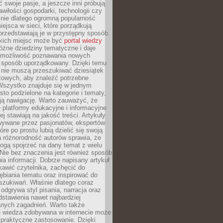
ć swoje pasje, a jeszcze inni próbują
wiłości gospodarki, technologii czy
śnie dlatego ogromną popularność
ejsca w sieci, które porządkują
 przedstawiają je w przystępny sposób.
kich miejsc może być
portal wiedzy
różne dziedziny tematyczne i daje
 możliwość poznawania nowych
 sposób uporządkowany. Dzięki temu
 nie muszą przeszukiwać dziesiątek
etowych, aby znaleźć potrzebne
Wszystko znajduje się w jednym
sto podzielone na kategorie i tematy,
ają nawigację. Warto zauważyć, że
platformy edukacyjne i informacyjne
ej stawiają na jakość treści. Artykuły
wywane przez pasjonatów, ekspertów
óre po prostu lubią dzielić się swoją
 różnorodność autorów sprawia, że
ogą spojrzeć na dany temat z wielu
Nie bez znaczenia jest również sposób
a informacji. Dobrze napisany artykuł
ekawić czytelnika, zachęcić do
ębiania tematu oraz inspirować do
szukiwań. Właśnie dlatego coraz
 odgrywa styl pisania, narracja oraz
stawienia nawet najbardziej
nych zagadnień. Warto także
e wiedza zdobywana w internecie może
 praktyczne zastosowanie. Dzięki