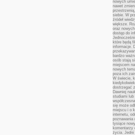
nowych umiej
nawet zmieni
przestrzenią
siebie. W pr
źródeł wied
większe. Roz
oraz nowych 
dostęp do inf
Jednocześnie
które będą fi
informacje. 
przekazywani
bardzo ważną
osób stają s
miejscem nau
nowych tema
poza ich zai
W świecie, k
kiedykolwiek
dostrzegać 
Dawniej nauk
studiami lub
współczesna
się może od
miejscu i o 
internetu, o
poznawania 
tysiące nowy
komentarzy 
życia. Jedni