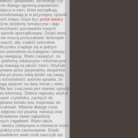
wiłości gospodarki, technologii czy
śnie dlatego ogromną popularność
ejsca w sieci, które porządkują
 przedstawiają je w przystępny sposób.
kich miejsc może być
portal wiedzy
różne dziedziny tematyczne i daje
 możliwość poznawania nowych
 sposób uporządkowany. Dzięki temu
 nie muszą przeszukiwać dziesiątek
etowych, aby znaleźć potrzebne
Wszystko znajduje się w jednym
sto podzielone na kategorie i tematy,
ają nawigację. Warto zauważyć, że
platformy edukacyjne i informacyjne
ej stawiają na jakość treści. Artykuły
wywane przez pasjonatów, ekspertów
óre po prostu lubią dzielić się swoją
 różnorodność autorów sprawia, że
ogą spojrzeć na dany temat z wielu
Nie bez znaczenia jest również sposób
a informacji. Dobrze napisany artykuł
ekawić czytelnika, zachęcić do
ębiania tematu oraz inspirować do
szukiwań. Właśnie dlatego coraz
 odgrywa styl pisania, narracja oraz
stawienia nawet najbardziej
nych zagadnień. Warto także
e wiedza zdobywana w internecie może
 praktyczne zastosowanie. Dzięki
poradnikom wiele osób nauczyło się