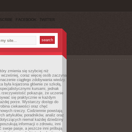
SCRIBE
FACEBOOK
TWITTER
tóry zmienia się szybciej niż
 wcześniej, coraz więcej osób zaczyna
znaczenie ciągłego zdobywania wiedzy.
a była kojarzona głównie ze szkołą,
 specjalistycznymi kursami, jednak
 rzeczywistość pokazuje, że uczenie
bywać się praktycznie w każdym
każdej porze. Wystarczy dostęp do
drobina ciekawości oraz chęć
nowych rzeczy. Codziennie powstają
ch artykułów, poradników, analiz oraz
dotyczących niemal każdej dziedziny
 poszukują informacji o zdrowiu, inni
ć swoje pasje, a jeszcze inni próbują