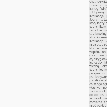
chcą rozwija
zrozumieć za
kultury. Wła
zdobywają mi
informacje i
Jednym z ta
który łączy 
czytelnikom
zagadnień w
użytkownicy
stron intern
informacje. 
miejscu, czę
które ułatwi
współczesne 
coraz części
są przygoto
lub osoby, kt
wiedzą. Taka
czytelnicy m
perspektyw. 
przekazywani
potrafi zaci
dalszego zgł
własnych po
większą rolę
sposób przed
skomplikowa
pamiętać, ż
mieć bardzo