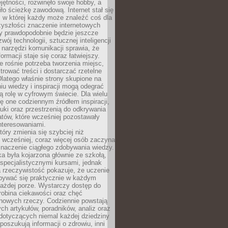
ętności, rozwinęło swoje hobby, a
ło ścieżkę zawodową. Internet stał się
, w której każdy może znaleźć coś dla
zyszłości znaczenie internetowych
zy prawdopodobnie będzie jeszcze
wój technologii, sztucznej inteligencji
narzędzi komunikacji sprawia, że
ormacji staje się coraz łatwiejszy.
 rośnie potrzeba tworzenia miejsc,
ltrować treści i dostarczać rzetelne
Dlatego właśnie strony skupione na
u wiedzy i inspiracji mogą odegrać
 rolę w cyfrowym świecie. Dla wielu
ię one codziennym źródłem inspiracji,
ki oraz przestrzenią do odkrywania
tów, które wcześniej pozostawały
nteresowaniami.
tóry zmienia się szybciej niż
 wcześniej, coraz więcej osób zaczyna
znaczenie ciągłego zdobywania wiedzy.
a była kojarzona głównie ze szkołą,
 specjalistycznymi kursami, jednak
 rzeczywistość pokazuje, że uczenie
bywać się praktycznie w każdym
każdej porze. Wystarczy dostęp do
drobina ciekawości oraz chęć
nowych rzeczy. Codziennie powstają
ch artykułów, poradników, analiz oraz
dotyczących niemal każdej dziedziny
 poszukują informacji o zdrowiu, inni