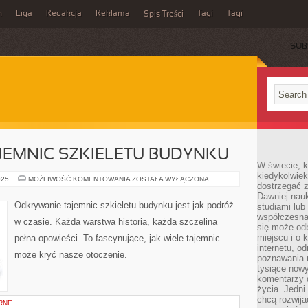
n
Liga
Redakcja
Reklama
Tagi
Tagi
Spis Treści
SUB
JEMNIC SZKIELETU BUDYNKU
W świecie, k
kiedykolwiek
ODKRYWANIE
025
MOŻLIWOŚĆ KOMENTOWANIA
ZOSTAŁA WYŁĄCZONA
dostrzegać 
TAJEMNIC
SZKIELETU
Dawniej nauk
BUDYNKU
Odkrywanie tajemnic szkieletu budynku jest jak podróż
studiami lub
współczesna
w czasie. Każda warstwa historia, każda szczelina
się może od
miejscu i o 
pełna opowieści. To fascynujące, jak wiele tajemnic
internetu, o
może kryć nasze otoczenie.
poznawania 
tysiące nowy
komentarzy 
życia. Jedni
chcą rozwija
RNE