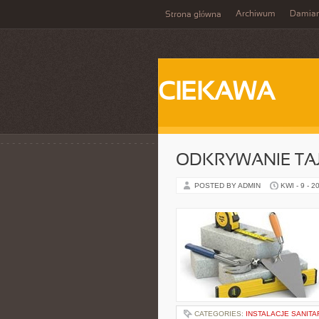
Archiwum
Damia
Strona główna
CIEKAWA
ODKRYWANIE TA
POSTED BY ADMIN
KWI - 9 - 2
CATEGORIES:
INSTALACJE SANITA