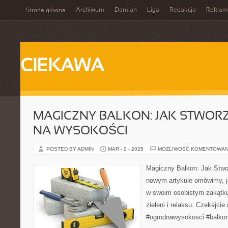
Archiwum
Damian
Liga
Redakcja
Reklam
Strona główna
CIEKAWA
MAGICZNY BALKON: JAK STWOR
NA WYSOKOŚCI
POSTED BY ADMIN
MAR - 2 - 2025
MOŻLIWOŚĆ KOMENTOWAN
Magiczny Balkon: Jak Stw
nowym artykule omówimy, j
w swoim osobistym zakątku
zieleni i relaksu. Czekajcie
#ogrodnawysokosci #balkon