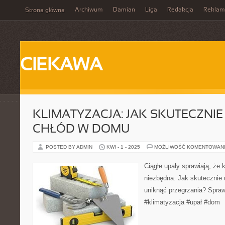
Archiwum
Damian
Liga
Redakcja
Reklam
Strona główna
CIEKAWA
KLIMATYZACJA: JAK SKUTECZNI
CHŁÓD W DOMU
POSTED BY ADMIN
KWI - 1 - 2025
MOŻLIWOŚĆ KOMENTOWAN
Ciągłe upały sprawiają, że k
niezbędna. Jak skutecznie
uniknąć przegrzania? Spra
#klimatyzacja #upał #dom