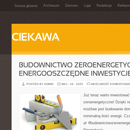
Archiwum
Damian
Liga
Redakcja
Reklam
Strona główna
CIEKAWA
BUDOWNICTWO ZEROENERGETYC
ENERGOOSZCZĘDNE INWESTYCJ
POSTED BY ADMIN
MAJ - 29 - 2025
MOŻLIWOŚĆ KOMENTOWA
Już teraz warto inwestowa
zeroenergetyczne! Dzięki 
możliwe jest budowanie do
minimalną ilość energii. Cz
🌿 #budownictwozeroenerg
#inwestycje