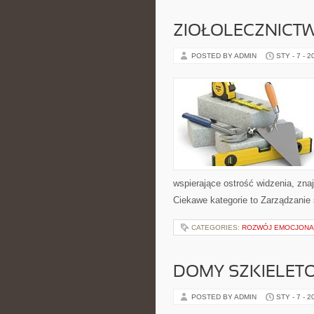
ZIOŁOLECZNICT
POSTED BY ADMIN
STY - 7 - 2
wspierające ostrość widzenia, zna
Ciekawe kategorie to Zarządzanie 
CATEGORIES:
ROZWÓJ EMOCJONA
DOMY SZKIELET
POSTED BY ADMIN
STY - 7 - 2