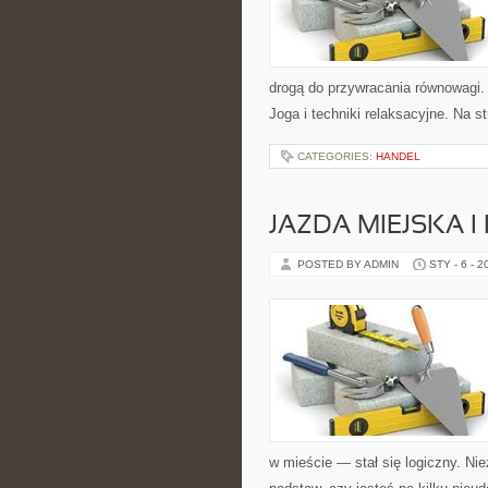
drogą do przywracania równowagi. K
Joga i techniki relaksacyjne. Na st
CATEGORIES:
HANDEL
JAZDA MIEJSKA I
POSTED BY ADMIN
STY - 6 - 2
w mieście — stał się logiczny. Ni