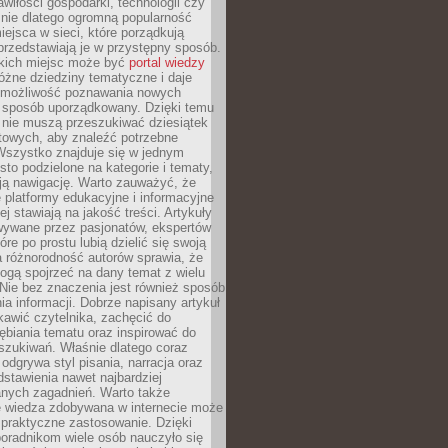
wiłości gospodarki, technologii czy
śnie dlatego ogromną popularność
ejsca w sieci, które porządkują
 przedstawiają je w przystępny sposób.
kich miejsc może być
portal wiedzy
różne dziedziny tematyczne i daje
 możliwość poznawania nowych
 sposób uporządkowany. Dzięki temu
 nie muszą przeszukiwać dziesiątek
etowych, aby znaleźć potrzebne
Wszystko znajduje się w jednym
sto podzielone na kategorie i tematy,
ają nawigację. Warto zauważyć, że
platformy edukacyjne i informacyjne
ej stawiają na jakość treści. Artykuły
wywane przez pasjonatów, ekspertów
óre po prostu lubią dzielić się swoją
 różnorodność autorów sprawia, że
ogą spojrzeć na dany temat z wielu
Nie bez znaczenia jest również sposób
a informacji. Dobrze napisany artykuł
ekawić czytelnika, zachęcić do
ębiania tematu oraz inspirować do
szukiwań. Właśnie dlatego coraz
 odgrywa styl pisania, narracja oraz
stawienia nawet najbardziej
nych zagadnień. Warto także
e wiedza zdobywana w internecie może
 praktyczne zastosowanie. Dzięki
poradnikom wiele osób nauczyło się