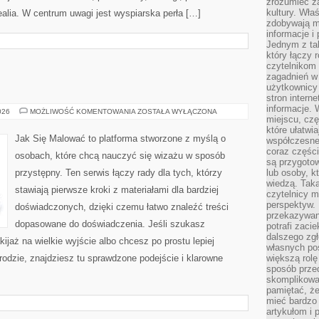
zrozumieć za
kultury. Wła
ealia. W centrum uwagi jest wyspiarska perła […]
zdobywają mi
informacje i
Jednym z ta
który łączy 
czytelnikom
zagadnień w
użytkownicy
stron intern
informacje. 
PORADY
026
MOŻLIWOŚĆ KOMENTOWANIA
ZOSTAŁA WYŁĄCZONA
miejscu, czę
które ułatwi
Jak Się Malować to platforma stworzone z myślą o
współczesne 
coraz części
osobach, które chcą nauczyć się wizażu w sposób
są przygoto
przystępny. Ten serwis łączy rady dla tych, którzy
lub osoby, kt
wiedzą. Taka
stawiają pierwsze kroki z materiałami dla bardziej
czytelnicy m
perspektyw. 
doświadczonych, dzięki czemu łatwo znaleźć treści
przekazywani
dopasowane do doświadczenia. Jeśli szukasz
potrafi zaci
dalszego zgł
ijaż na wielkie wyjście albo chcesz po prostu lepiej
własnych po
rodzie, znajdziesz tu sprawdzone podejście i klarowne
większą rolę
sposób przed
skomplikowa
pamiętać, ż
mieć bardzo
artykułom i 