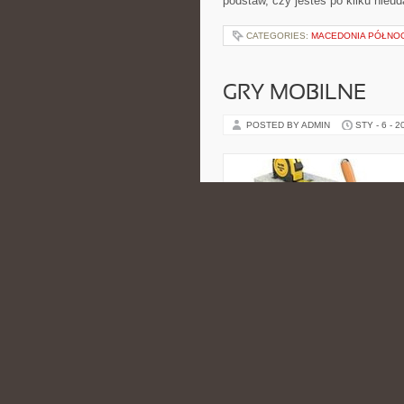
podstaw, czy jesteś po kilku nieu
CATEGORIES:
MACEDONIA PÓŁNO
GRY MOBILNE
POSTED BY ADMIN
STY - 6 - 2
jak i indie, na LumiGranie znajdzi
grania. Warto zajrzeć […]
CATEGORIES:
PEREGRINOS