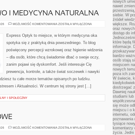
nowych umiej
nawet zmieni
przestrzenią
WO I MEDYCYNA NATURALNA
siebie. W pr
źródeł wied
większe. Roz
ZIOŁOLECZNICTWO
026
MOŻLIWOŚĆ KOMENTOWANIA
ZOSTAŁA WYŁĄCZONA
I
oraz nowych 
MEDYCYNA
dostęp do inf
NATURALNA
Express Optyk to miejsce, w którym medycyna oka
Jednocześnie
które będą fi
spotyka się z praktyką dnia powszedniego. To blog
informacje. 
poświęcony percepcji wzrokowej oraz higienie widzenia
przekazywani
bardzo ważną
– dla osób, które chcą świadomie dbać o swoje oczy,
osób stają s
zanim pojawi się dyskomfort. Jeśli interesuje Cię
miejscem nau
nowych tema
prewencja, kontrole, a także świat soczewek i nawyki
poza ich zai
W świecie, k
jdziesz tu całe morze tematów opisanych po ludzku.
kiedykolwiek
stresem i Aktualności. W centrum tej strony jest […]
dostrzegać 
Dawniej nauk
studiami lub
LNY I SPOŁECZNY
współczesna
się może od
miejscu i o 
internetu, o
OWE
poznawania 
tysiące nowy
DOMY
komentarzy 
026
MOŻLIWOŚĆ KOMENTOWANIA
ZOSTAŁA WYŁĄCZONA
SZKIELETOWE
życia. Jedni