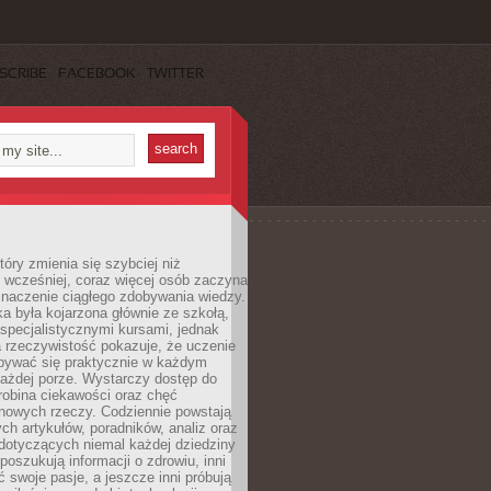
SCRIBE
FACEBOOK
TWITTER
tóry zmienia się szybciej niż
 wcześniej, coraz więcej osób zaczyna
znaczenie ciągłego zdobywania wiedzy.
a była kojarzona głównie ze szkołą,
 specjalistycznymi kursami, jednak
 rzeczywistość pokazuje, że uczenie
bywać się praktycznie w każdym
każdej porze. Wystarczy dostęp do
drobina ciekawości oraz chęć
nowych rzeczy. Codziennie powstają
ch artykułów, poradników, analiz oraz
dotyczących niemal każdej dziedziny
 poszukują informacji o zdrowiu, inni
ć swoje pasje, a jeszcze inni próbują