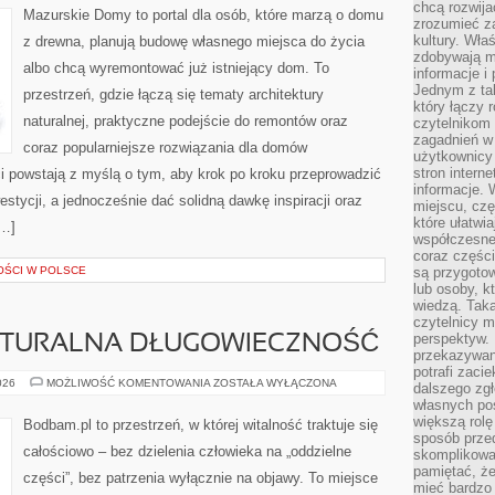
chcą rozwija
Mazurskie Domy to portal dla osób, które marzą o domu
zrozumieć za
kultury. Wła
z drewna, planują budowę własnego miejsca do życia
zdobywają mi
albo chcą wyremontować już istniejący dom. To
informacje i
Jednym z ta
przestrzeń, gdzie łączą się tematy architektury
który łączy 
naturalnej, praktyczne podejście do remontów oraz
czytelnikom
zagadnień w
coraz popularniejsze rozwiązania dla domów
użytkownicy
stron intern
i powstają z myślą o tym, aby krok po kroku przeprowadzić
informacje. 
estycji, a jednocześnie dać solidną dawkę inspiracji oraz
miejscu, czę
które ułatwi
[…]
współczesne 
coraz części
OŚCI W POLSCE
są przygoto
lub osoby, kt
wiedzą. Taka
czytelnicy m
perspektyw. 
NATURALNA DŁUGOWIECZNOŚĆ
przekazywani
potrafi zaci
BIOHACKING
026
MOŻLIWOŚĆ KOMENTOWANIA
ZOSTAŁA WYŁĄCZONA
dalszego zgł
I
własnych po
NATURALNA
DŁUGOWIECZNOŚĆ
większą rolę
Bodbam.pl to przestrzeń, w której witalność traktuje się
sposób przed
całościowo – bez dzielenia człowieka na „oddzielne
skomplikowa
pamiętać, ż
części”, bez patrzenia wyłącznie na objawy. To miejsce
mieć bardzo