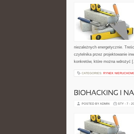
niezależnych energetycznie. Treśc
czytelnika przez projektowanie inw
konkretów, które można wdrożyć 
CATEGORIES:
RYNEK NIERUCHOM
BIOHACKING I 
POSTED BY ADMIN
STY - 7 - 2