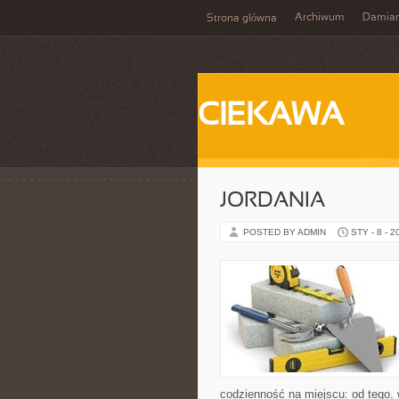
Archiwum
Damia
Strona główna
CIEKAWA
JORDANIA
POSTED BY ADMIN
STY - 8 - 2
codzienność na miejscu: od tego, w