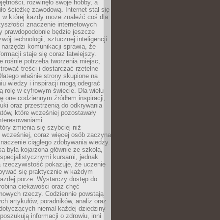
ętności, rozwinęło swoje hobby, a
ło ścieżkę zawodową. Internet stał się
, w której każdy może znaleźć coś dla
zyszłości znaczenie internetowych
zy prawdopodobnie będzie jeszcze
wój technologii, sztucznej inteligencji
narzędzi komunikacji sprawia, że
ormacji staje się coraz łatwiejszy.
 rośnie potrzeba tworzenia miejsc,
ltrować treści i dostarczać rzetelne
Dlatego właśnie strony skupione na
u wiedzy i inspiracji mogą odegrać
 rolę w cyfrowym świecie. Dla wielu
ię one codziennym źródłem inspiracji,
ki oraz przestrzenią do odkrywania
tów, które wcześniej pozostawały
nteresowaniami.
tóry zmienia się szybciej niż
 wcześniej, coraz więcej osób zaczyna
znaczenie ciągłego zdobywania wiedzy.
a była kojarzona głównie ze szkołą,
 specjalistycznymi kursami, jednak
 rzeczywistość pokazuje, że uczenie
bywać się praktycznie w każdym
każdej porze. Wystarczy dostęp do
drobina ciekawości oraz chęć
nowych rzeczy. Codziennie powstają
ch artykułów, poradników, analiz oraz
dotyczących niemal każdej dziedziny
 poszukują informacji o zdrowiu, inni