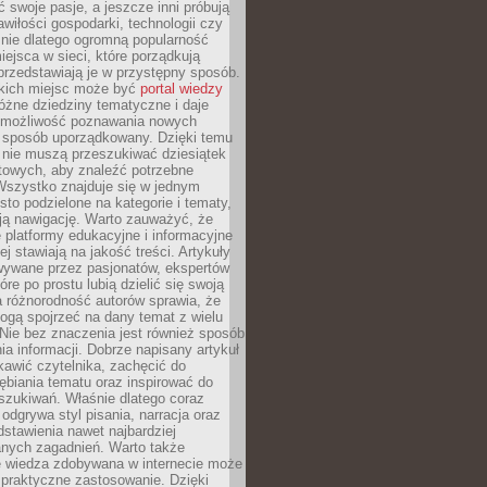
ć swoje pasje, a jeszcze inni próbują
wiłości gospodarki, technologii czy
śnie dlatego ogromną popularność
ejsca w sieci, które porządkują
 przedstawiają je w przystępny sposób.
kich miejsc może być
portal wiedzy
różne dziedziny tematyczne i daje
 możliwość poznawania nowych
 sposób uporządkowany. Dzięki temu
 nie muszą przeszukiwać dziesiątek
etowych, aby znaleźć potrzebne
Wszystko znajduje się w jednym
sto podzielone na kategorie i tematy,
ają nawigację. Warto zauważyć, że
platformy edukacyjne i informacyjne
ej stawiają na jakość treści. Artykuły
wywane przez pasjonatów, ekspertów
óre po prostu lubią dzielić się swoją
 różnorodność autorów sprawia, że
ogą spojrzeć na dany temat z wielu
Nie bez znaczenia jest również sposób
a informacji. Dobrze napisany artykuł
ekawić czytelnika, zachęcić do
ębiania tematu oraz inspirować do
szukiwań. Właśnie dlatego coraz
 odgrywa styl pisania, narracja oraz
stawienia nawet najbardziej
nych zagadnień. Warto także
e wiedza zdobywana w internecie może
 praktyczne zastosowanie. Dzięki