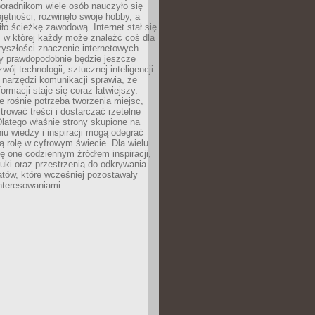
poradnikom wiele osób nauczyło się
ętności, rozwinęło swoje hobby, a
ło ścieżkę zawodową. Internet stał się
, w której każdy może znaleźć coś dla
zyszłości znaczenie internetowych
zy prawdopodobnie będzie jeszcze
wój technologii, sztucznej inteligencji
narzędzi komunikacji sprawia, że
ormacji staje się coraz łatwiejszy.
 rośnie potrzeba tworzenia miejsc,
ltrować treści i dostarczać rzetelne
Dlatego właśnie strony skupione na
u wiedzy i inspiracji mogą odegrać
 rolę w cyfrowym świecie. Dla wielu
ię one codziennym źródłem inspiracji,
ki oraz przestrzenią do odkrywania
tów, które wcześniej pozostawały
nteresowaniami.