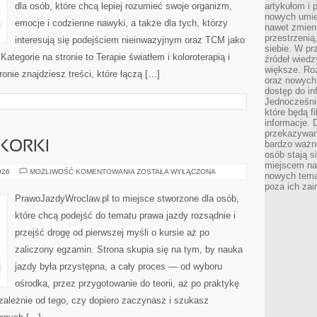
dla osób, które chcą lepiej rozumieć swoje organizm,
artykułom i 
nowych umiej
emocje i codzienne nawyki, a także dla tych, którzy
nawet zmieni
przestrzenią
interesują się podejściem nieinwazyjnym oraz TCM jako
siebie. W pr
ategorie na stronie to Terapie światłem i koloroterapią i
źródeł wied
większe. Roz
ronie znajdziesz treści, które łączą […]
oraz nowych 
dostęp do inf
Jednocześnie
które będą fi
informacje. 
przekazywani
bardzo ważną
 KORKI
osób stają s
miejscem nau
JAZDA
026
MOŻLIWOŚĆ KOMENTOWANIA
ZOSTAŁA WYŁĄCZONA
nowych tema
MIEJSKA
poza ich zai
I
KORKI
PrawoJazdyWroclaw.pl to miejsce stworzone dla osób,
które chcą podejść do tematu prawa jazdy rozsądnie i
przejść drogę od pierwszej myśli o kursie aż po
zaliczony egzamin. Strona skupia się na tym, by nauka
jazdy była przystępna, a cały proces — od wyboru
ośrodka, przez przygotowanie do teorii, aż po praktykę
ezależnie od tego, czy dopiero zaczynasz i szukasz