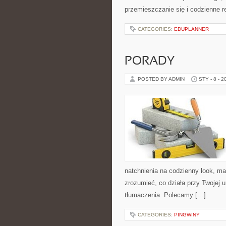
przemieszczanie się i codzienne r
CATEGORIES:
EDUPLANNER
PORADY
POSTED BY ADMIN
STY - 8 - 2
natchnienia na codzienny look, mak
zrozumieć, co działa przy Twojej u
tłumaczenia. Polecamy […]
CATEGORIES:
PINGWINY