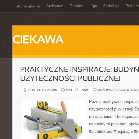
Archiwum
Damian
Liga
Redakcja
Reklam
Strona główna
CIEKAWA
PRAKTYCZNE INSPIRACJE: BUDYN
UŻYTECZNOŚCI PUBLICZNEJ
POSTED BY ADMIN
MAJ - 25 - 2025
MOŻLIWOŚĆ KOMENTOWA
Poznaj praktyczne inspirac
użyteczności publicznej! D
rozwiązaniom i funkcjonalno
centralnymi punktami społe
#architektura #inspiracje #b