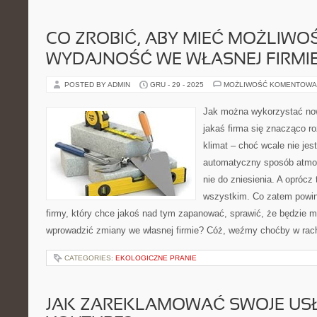
CO ZROBIĆ, ABY MIEĆ MOŻLIWO
WYDAJNOŚĆ WE WŁASNEJ FIRMI
POSTED BY ADMIN
GRU - 29 - 2025
MOŻLIWOŚĆ KOMENTOWA
Jak można wykorzystać no
jakaś firma się znacząco ro
klimat – choć wcale nie jes
automatyczny sposób atmosf
nie do zniesienia. A oprócz
wszystkim. Co zatem powinie
firmy, który chce jakoś nad tym zapanować, sprawić, że będzie 
wprowadzić zmiany we własnej firmie? Cóż, weźmy choćby w rac
CATEGORIES:
EKOLOGICZNE PRANIE
JAK ZAREKLAMOWAĆ SWOJE USŁ