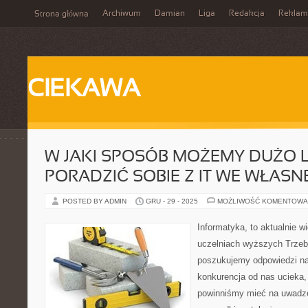
Archiwum
Damian
Liga
Redakcja
Reklam
Strona główna
CIEKAWA
W JAKI SPOSÓB MOŻEMY DUŻO L
PORADZIĆ SOBIE Z IT WE WŁASNE
POSTED BY ADMIN
GRU - 29 - 2025
MOŻLIWOŚĆ KOMENTOWA
Informatyka, to aktualnie w
uczelniach wyższych Trzeba
poszukujemy odpowiedzi na
konkurencja od nas ucieka
powinniśmy mieć na uwadze