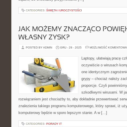
CATEGORIES:
ŚWIĘTA I UROCZYSTOŚCI
JAK MOŻEMY ZNACZĄCO POWIĘ
WŁASNY ZYSK?
POSTED BY ADMIN
GRU - 29 - 2025
MOŻLIWOŚĆ KOMENTOWA
Laptopy, ułatwiają pracę cz
oczywiście o wirusach kom
one identycznym zagrożeni
grypy – chociaż należy za
proporcje. Czyli powinniśmy
szkodliwymi wirusami. W j
rozwiązaniem jest chociażby to, aby dokładnie przewertować serw
znalezienia takiego programu komputerowego, który sprawi, iż uż
komputerowy będzie w sporo lepszym stanie. A w […]
CATEGORIES:
PORADY IT