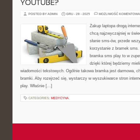
YOUTUBE?
POSTED BY ADMIN
GRU - 28 - 2025
MOŻLIWOŚĆ KOMENTOWA
Zakup laptopa drogą interne
chcą najzwyczajniej w świec
słanie sms-ów, przede wsz
korzystanie z bramek sms.
bramka sms play to w zupe
dzięki której będziemy miel
wiadomości tekstowych. Ogólnie takowa bramka jest darmowa, cho
bramki. Aby rozejrzeć się, wystarczy w wyszukiwarce stron inte
play. Właśnie […]
CATEGORIES:
MEDYCYNA