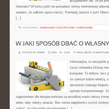
przypadkiem tak, że po pro
Internetu? W końcu jeśli nie posiadasz strony internetowej własne
uwadze, że całkiem sporo tracisz. Pamiętaj zawsze o tym! Obecni
[…]
CATEGORIES:
SAMOCHODY ELEKTRYCZNE I HYBRYDOWE
W JAKI SPOSÓB DBAĆ O WŁASN
POSTED BY ADMIN
GRU - 29 - 2025
MOŻLIWOŚĆ KOMENTOWA
Informatyka, to niezwykle 
życia człowieka Dzisiaj ni
komputer. To dobrze, lecz 
że zawsze ludzie wiedzą, co
absolutnie żadnego kłopotu
sprzętu komputerowego. S
zagrożeniem dla bezpieczeństwa są wszelkiej maści wirusy kompu
wiele, więc należy uważać. Bez cienia wątpliwości czymś istotnym
sądzić, że chociażby przyjmowanie […]