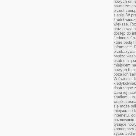
nowych umiej
nawet zmieni
przestrzenią
siebie. W pr
źródeł wied
większe. Roz
oraz nowych 
dostęp do inf
Jednocześnie
które będą fi
informacje. 
przekazywani
bardzo ważną
osób stają s
miejscem nau
nowych tema
poza ich zai
W świecie, k
kiedykolwiek
dostrzegać 
Dawniej nauk
studiami lub
współczesna
się może od
miejscu i o 
internetu, o
poznawania 
tysiące nowy
komentarzy 
życia. Jedni