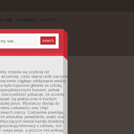
SCRIBE
FACEBOOK
TWITTER
tóry zmienia się szybciej niż
 wcześniej, coraz więcej osób zaczyna
znaczenie ciągłego zdobywania wiedzy.
a była kojarzona głównie ze szkołą,
 specjalistycznymi kursami, jednak
 rzeczywistość pokazuje, że uczenie
bywać się praktycznie w każdym
każdej porze. Wystarczy dostęp do
drobina ciekawości oraz chęć
nowych rzeczy. Codziennie powstają
ch artykułów, poradników, analiz oraz
dotyczących niemal każdej dziedziny
 poszukują informacji o zdrowiu, inni
ć swoje pasje, a jeszcze inni próbują