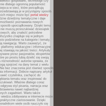
wiłości gospodarki, technologii czy
śnie dlatego ogromną popularność
ejsca w sieci, które porządkują
 przedstawiają je w przystępny sposób.
kich miejsc może być
portal wiedzy
różne dziedziny tematyczne i daje
 możliwość poznawania nowych
 sposób uporządkowany. Dzięki temu
 nie muszą przeszukiwać dziesiątek
etowych, aby znaleźć potrzebne
Wszystko znajduje się w jednym
sto podzielone na kategorie i tematy,
ają nawigację. Warto zauważyć, że
platformy edukacyjne i informacyjne
ej stawiają na jakość treści. Artykuły
wywane przez pasjonatów, ekspertów
óre po prostu lubią dzielić się swoją
 różnorodność autorów sprawia, że
ogą spojrzeć na dany temat z wielu
Nie bez znaczenia jest również sposób
a informacji. Dobrze napisany artykuł
ekawić czytelnika, zachęcić do
ębiania tematu oraz inspirować do
szukiwań. Właśnie dlatego coraz
 odgrywa styl pisania, narracja oraz
stawienia nawet najbardziej
nych zagadnień. Warto także
e wiedza zdobywana w internecie może
 praktyczne zastosowanie. Dzięki
poradnikom wiele osób nauczyło się