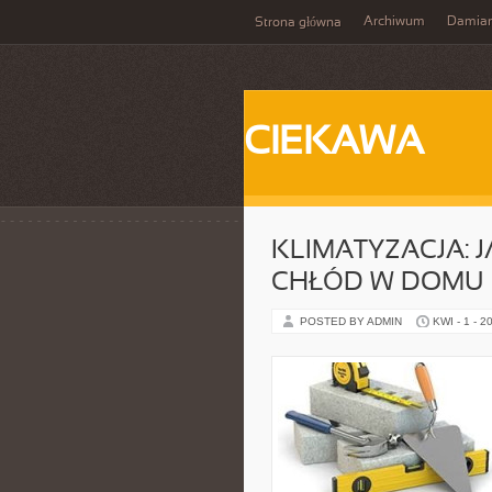
Archiwum
Damia
Strona główna
CIEKAWA
KLIMATYZACJA: 
CHŁÓD W DOMU
POSTED BY ADMIN
KWI - 1 - 2