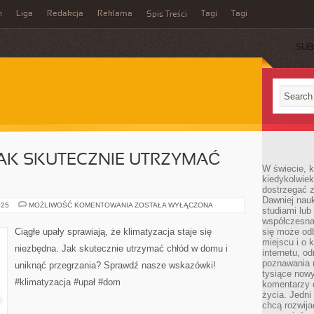
n
Liga
Redakcja
Reklama
Tagi
Tagi
Spis Treści
SUB
JAK SKUTECZNIE UTRZYMAĆ
W świecie, k
kiedykolwiek
dostrzegać 
Dawniej nauk
KLIMATYZACJA:
025
MOŻLIWOŚĆ KOMENTOWANIA
ZOSTAŁA WYŁĄCZONA
studiami lub
JAK
SKUTECZNIE
współczesna
UTRZYMAĆ
Ciągłe upały sprawiają, że klimatyzacja staje się
się może od
CHŁÓD
miejscu i o 
W
niezbędna. Jak skutecznie utrzymać chłód w domu i
DOMU
internetu, o
poznawania 
uniknąć przegrzania? Sprawdź nasze wskazówki!
tysiące nowy
#klimatyzacja #upał #dom
komentarzy 
życia. Jedni
chcą rozwija