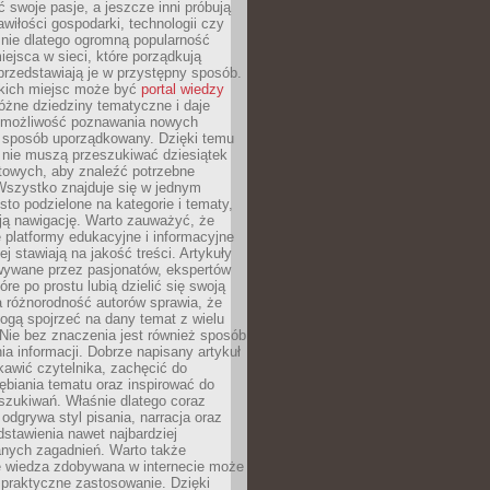
ć swoje pasje, a jeszcze inni próbują
wiłości gospodarki, technologii czy
śnie dlatego ogromną popularność
ejsca w sieci, które porządkują
 przedstawiają je w przystępny sposób.
kich miejsc może być
portal wiedzy
różne dziedziny tematyczne i daje
 możliwość poznawania nowych
 sposób uporządkowany. Dzięki temu
 nie muszą przeszukiwać dziesiątek
etowych, aby znaleźć potrzebne
Wszystko znajduje się w jednym
sto podzielone na kategorie i tematy,
ają nawigację. Warto zauważyć, że
platformy edukacyjne i informacyjne
ej stawiają na jakość treści. Artykuły
wywane przez pasjonatów, ekspertów
óre po prostu lubią dzielić się swoją
 różnorodność autorów sprawia, że
ogą spojrzeć na dany temat z wielu
Nie bez znaczenia jest również sposób
a informacji. Dobrze napisany artykuł
ekawić czytelnika, zachęcić do
ębiania tematu oraz inspirować do
szukiwań. Właśnie dlatego coraz
 odgrywa styl pisania, narracja oraz
stawienia nawet najbardziej
nych zagadnień. Warto także
e wiedza zdobywana w internecie może
 praktyczne zastosowanie. Dzięki