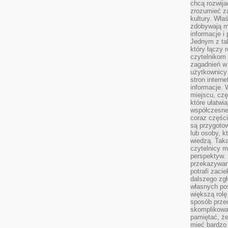
chcą rozwija
zrozumieć za
kultury. Wła
zdobywają mi
informacje i
Jednym z ta
który łączy 
czytelnikom
zagadnień w
użytkownicy
stron intern
informacje. 
miejscu, czę
które ułatwi
współczesne 
coraz części
są przygoto
lub osoby, kt
wiedzą. Taka
czytelnicy m
perspektyw. 
przekazywani
potrafi zaci
dalszego zgł
własnych po
większą rolę
sposób przed
skomplikowa
pamiętać, ż
mieć bardzo