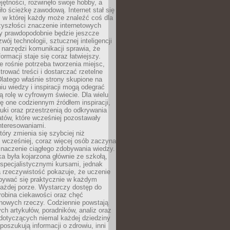
ętności, rozwinęło swoje hobby, a
ło ścieżkę zawodową. Internet stał się
, w której każdy może znaleźć coś dla
zyszłości znaczenie internetowych
zy prawdopodobnie będzie jeszcze
wój technologii, sztucznej inteligencji
narzędzi komunikacji sprawia, że
ormacji staje się coraz łatwiejszy.
 rośnie potrzeba tworzenia miejsc,
ltrować treści i dostarczać rzetelne
Dlatego właśnie strony skupione na
u wiedzy i inspiracji mogą odegrać
 rolę w cyfrowym świecie. Dla wielu
ię one codziennym źródłem inspiracji,
ki oraz przestrzenią do odkrywania
tów, które wcześniej pozostawały
nteresowaniami.
tóry zmienia się szybciej niż
 wcześniej, coraz więcej osób zaczyna
znaczenie ciągłego zdobywania wiedzy.
a była kojarzona głównie ze szkołą,
 specjalistycznymi kursami, jednak
 rzeczywistość pokazuje, że uczenie
bywać się praktycznie w każdym
każdej porze. Wystarczy dostęp do
drobina ciekawości oraz chęć
nowych rzeczy. Codziennie powstają
ch artykułów, poradników, analiz oraz
dotyczących niemal każdej dziedziny
 poszukują informacji o zdrowiu, inni