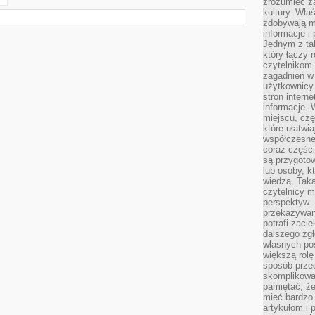
zrozumieć za
kultury. Wła
zdobywają mi
informacje i
Jednym z ta
który łączy 
czytelnikom
zagadnień w
użytkownicy
stron intern
informacje. 
miejscu, czę
które ułatwi
współczesne 
coraz części
są przygoto
lub osoby, kt
wiedzą. Taka
czytelnicy m
perspektyw. 
przekazywani
potrafi zaci
dalszego zgł
własnych po
większą rolę
sposób przed
skomplikowa
pamiętać, ż
mieć bardzo
artykułom i 