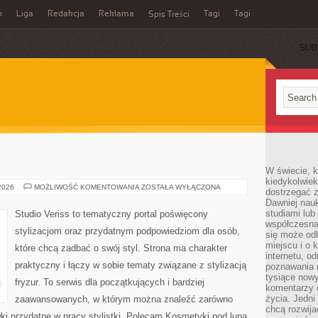
n
Liga
Redakcja
Reklama
Tagi
Tagi
Spis Treści
SUB
W świecie, k
kiedykolwiek
MAKIJAŻ
 2026
MOŻLIWOŚĆ KOMENTOWANIA
ZOSTAŁA WYŁĄCZONA
dostrzegać 
GWIAZD
Dawniej nauk
studiami lub
Studio Veriss to tematyczny portal poświęcony
współczesna
stylizacjom oraz przydatnym podpowiedziom dla osób,
się może od
miejscu i o 
które chcą zadbać o swój styl. Strona ma charakter
internetu, o
praktyczny i łączy w sobie tematy związane z stylizacją
poznawania 
tysiące nowy
fryzur. To serwis dla początkujących i bardziej
komentarzy 
życia. Jedni
zaawansowanych, w którym można znaleźć zarówno
chcą rozwija
wki przydatne w pracy stylistki. Polecam Kosmetyki pod lupą