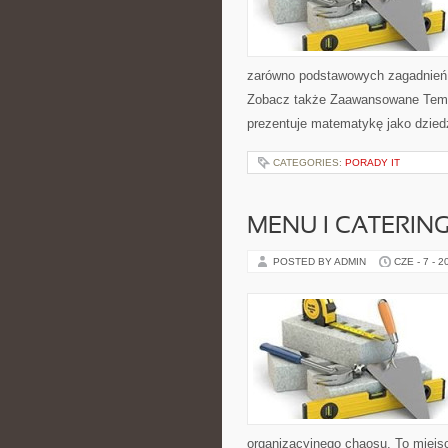
zarówno podstawowych zagadnień,
Zobacz także Zaawansowane Temat
prezentuje matematykę jako dziedz
CATEGORIES:
PORADY IT
MENU I CATERIN
POSTED BY ADMIN
CZE - 7 - 2
organizacyjnego chaosu. To miejs