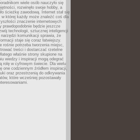
poradnikom wiele osób nauczyło się
ętności, rozwinęło swoje hobby, a
ło ścieżkę zawodową. Internet stał się
, w której każdy może znaleźć coś dla
zyszłości znaczenie internetowych
zy prawdopodobnie będzie jeszcze
wój technologii, sztucznej inteligencji
narzędzi komunikacji sprawia, że
ormacji staje się coraz łatwiejszy.
 rośnie potrzeba tworzenia miejsc,
ltrować treści i dostarczać rzetelne
Dlatego właśnie strony skupione na
u wiedzy i inspiracji mogą odegrać
 rolę w cyfrowym świecie. Dla wielu
ię one codziennym źródłem inspiracji,
ki oraz przestrzenią do odkrywania
tów, które wcześniej pozostawały
nteresowaniami.