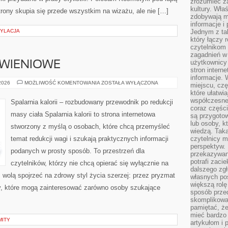
zrozumieć za
kultury. Wła
rony skupia się przede wszystkim na wizażu, ale nie […]
zdobywają mi
informacje i
TYLACJA
Jednym z ta
który łączy 
czytelnikom
zagadnień w
użytkownicy
YWIENIOWE
stron intern
informacje. 
DIETY
 2026
MOŻLIWOŚĆ KOMENTOWANIA
ZOSTAŁA WYŁĄCZONA
miejscu, czę
I
które ułatwi
PLANY
ŻYWIENIOWE
współczesne 
Spalarnia kalorii – rozbudowany przewodnik po redukcji
coraz części
masy ciała Spalarnia kalorii to strona internetowa
są przygoto
lub osoby, kt
stworzony z myślą o osobach, które chcą przemyśleć
wiedzą. Taka
temat redukcji wagi i szukają praktycznych informacji
czytelnicy m
perspektyw. 
podanych w prosty sposób. To przestrzeń dla
przekazywani
potrafi zaci
czytelników, którzy nie chcą opierać się wyłącznie na
dalszego zgł
z wolą spojrzeć na zdrowy styl życia szerzej: przez pryzmat
własnych po
większą rolę
ty, które mogą zainteresować zarówno osoby szukające
sposób przed
skomplikowa
pamiętać, ż
mieć bardzo
MITY
artykułom i 