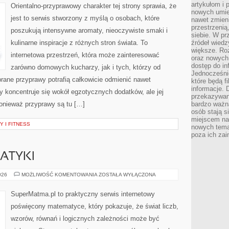
artykułom i 
Orientalno-przyprawowy charakter tej strony sprawia, że
nowych umiej
jest to serwis stworzony z myślą o osobach, które
nawet zmieni
przestrzenią
poszukują intensywne aromaty, nieoczywiste smaki i
siebie. W pr
kulinarne inspiracje z różnych stron świata. To
źródeł wied
większe. Roz
internetowa przestrzeń, która może zainteresować
oraz nowych 
dostęp do inf
zarówno domowych kucharzy, jak i tych, którzy od
Jednocześnie
rane przyprawy potrafią całkowicie odmienić nawet
które będą fi
informacje. 
y koncentruje się wokół egzotycznych dodatków, ale jej
przekazywani
ponieważ przyprawy są tu […]
bardzo ważną
osób stają s
miejscem nau
 I FITNESS
nowych tema
poza ich zai
ATYKI
HISTORIA
026
MOŻLIWOŚĆ KOMENTOWANIA
ZOSTAŁA WYŁĄCZONA
MATEMATYKI
SuperMatma.pl to praktyczny serwis internetowy
poświęcony matematyce, który pokazuje, że świat liczb,
wzorów, równań i logicznych zależności może być