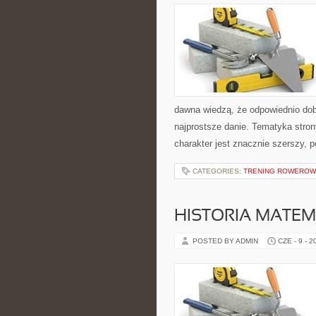
dawna wiedzą, że odpowiednio dob
najprostsze danie. Tematyka stron
charakter jest znacznie szerszy, 
CATEGORIES:
TRENING ROWEROWY
HISTORIA MATEM
POSTED BY ADMIN
CZE - 9 - 2