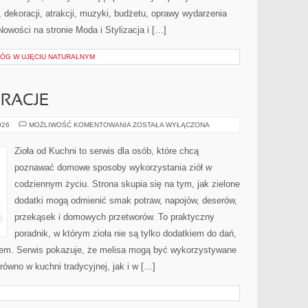
dekoracji, atrakcji, muzyki, budżetu, oprawy wydarzenia
owości na stronie Moda i Stylizacja i […]
ŁÓG W UJĘCIU NATURALNYM
RACJE
SEZONOWE
026
MOŻLIWOŚĆ KOMENTOWANIA
ZOSTAŁA WYŁĄCZONA
INSPIRACJE
Zioła od Kuchni to serwis dla osób, które chcą
poznawać domowe sposoby wykorzystania ziół w
codziennym życiu. Strona skupia się na tym, jak zielone
dodatki mogą odmienić smak potraw, napojów, deserów,
przekąsek i domowych przetworów. To praktyczny
poradnik, w którym zioła nie są tylko dodatkiem do dań,
iem. Serwis pokazuje, że melisa mogą być wykorzystywane
ówno w kuchni tradycyjnej, jak i w […]