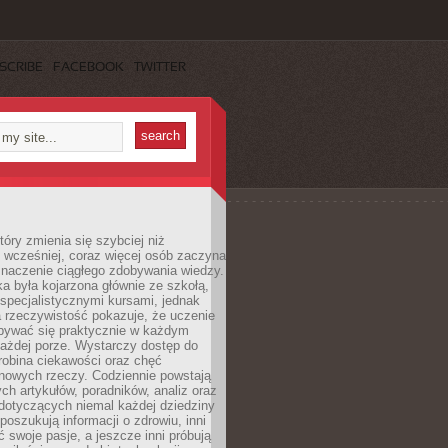
SCRIBE
FACEBOOK
TWITTER
tóry zmienia się szybciej niż
 wcześniej, coraz więcej osób zaczyna
znaczenie ciągłego zdobywania wiedzy.
a była kojarzona głównie ze szkołą,
 specjalistycznymi kursami, jednak
 rzeczywistość pokazuje, że uczenie
bywać się praktycznie w każdym
każdej porze. Wystarczy dostęp do
drobina ciekawości oraz chęć
nowych rzeczy. Codziennie powstają
ch artykułów, poradników, analiz oraz
dotyczących niemal każdej dziedziny
 poszukują informacji o zdrowiu, inni
ć swoje pasje, a jeszcze inni próbują