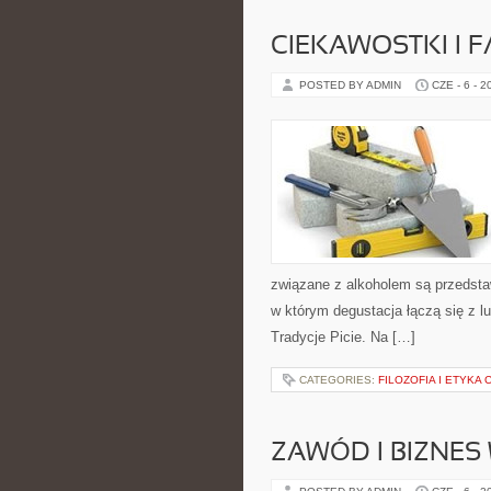
CIEKAWOSTKI I 
POSTED BY ADMIN
CZE - 6 - 2
związane z alkoholem są przedsta
w którym degustacja łączą się z lu
Tradycje Picie. Na […]
CATEGORIES:
FILOZOFIA I ETYKA
ZAWÓD I BIZNES