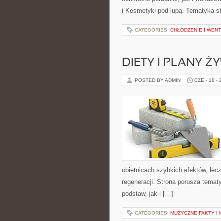
i Kosmetyki pod lupą. Tematyka st
CATEGORIES:
CHŁODZENIE I WEN
DIETY I PLANY Ż
POSTED BY ADMIN
CZE - 18 -
obietnicach szybkich efektów, lec
regeneracji. Strona porusza tema
podstaw, jak i […]
CATEGORIES:
MUZYCZNE FAKTY I 