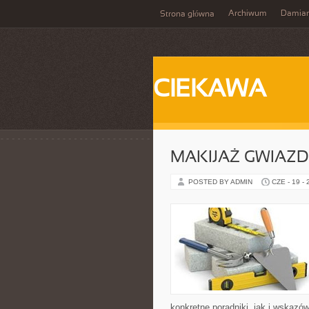
Archiwum
Damia
Strona główna
CIEKAWA
MAKIJAŻ GWIAZD
POSTED BY ADMIN
CZE - 19 -
konkretne poradniki, jak i wskazó