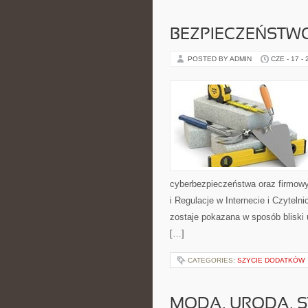
BEZPIECZEŃSTWO
POSTED BY ADMIN
CZE - 17 -
cyberbezpieczeństwa oraz firmowy
i Regulacje w Internecie i Czytel
zostaje pokazana w sposób bliski 
[…]
CATEGORIES:
SZYCIE DODATKÓW
MODA, URODA, S