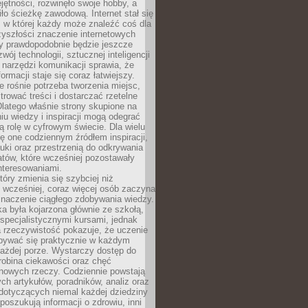
ętności, rozwinęło swoje hobby, a
ło ścieżkę zawodową. Internet stał się
, w której każdy może znaleźć coś dla
zyszłości znaczenie internetowych
zy prawdopodobnie będzie jeszcze
wój technologii, sztucznej inteligencji
narzędzi komunikacji sprawia, że
ormacji staje się coraz łatwiejszy.
 rośnie potrzeba tworzenia miejsc,
ltrować treści i dostarczać rzetelne
Dlatego właśnie strony skupione na
u wiedzy i inspiracji mogą odegrać
 rolę w cyfrowym świecie. Dla wielu
ię one codziennym źródłem inspiracji,
ki oraz przestrzenią do odkrywania
tów, które wcześniej pozostawały
nteresowaniami.
tóry zmienia się szybciej niż
 wcześniej, coraz więcej osób zaczyna
znaczenie ciągłego zdobywania wiedzy.
a była kojarzona głównie ze szkołą,
 specjalistycznymi kursami, jednak
 rzeczywistość pokazuje, że uczenie
bywać się praktycznie w każdym
każdej porze. Wystarczy dostęp do
drobina ciekawości oraz chęć
nowych rzeczy. Codziennie powstają
ch artykułów, poradników, analiz oraz
dotyczących niemal każdej dziedziny
 poszukują informacji o zdrowiu, inni