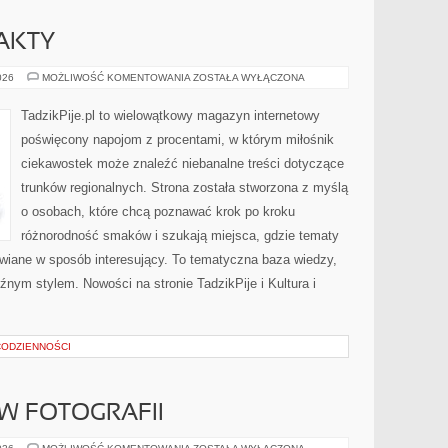
FAKTY
CIEKAWOSTKI
026
MOŻLIWOŚĆ KOMENTOWANIA
ZOSTAŁA WYŁĄCZONA
I
FAKTY
TadzikPije.pl to wielowątkowy magazyn internetowy
poświęcony napojom z procentami, w którym miłośnik
ciekawostek może znaleźć niebanalne treści dotyczące
trunków regionalnych. Strona została stworzona z myślą
o osobach, które chcą poznawać krok po kroku
różnorodność smaków i szukają miejsca, gdzie tematy
wiane w sposób interesujący. To tematyczna baza wiedzy,
źnym stylem. Nowości na stronie TadzikPije i Kultura i
 CODZIENNOŚCI
 W FOTOGRAFII
ZAWÓD