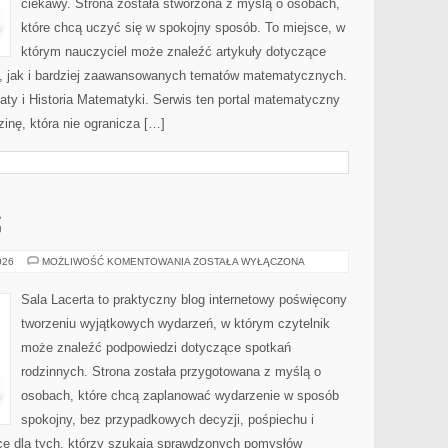
ciekawy. Strona została stworzona z myślą o osobach,
które chcą uczyć się w spokojny sposób. To miejsce, w
którym nauczyciel może znaleźć artykuły dotyczące
 jak i bardziej zaawansowanych tematów matematycznych.
y i Historia Matematyki. Serwis ten portal matematyczny
inę, która nie ogranicza […]
G
MENU
026
MOŻLIWOŚĆ KOMENTOWANIA
ZOSTAŁA WYŁĄCZONA
I
CATERING
Sala Lacerta to praktyczny blog internetowy poświęcony
tworzeniu wyjątkowych wydarzeń, w którym czytelnik
może znaleźć podpowiedzi dotyczące spotkań
rodzinnych. Strona została przygotowana z myślą o
osobach, które chcą zaplanować wydarzenie w sposób
spokojny, bez przypadkowych decyzji, pośpiechu i
ce dla tych, którzy szukają sprawdzonych pomysłów