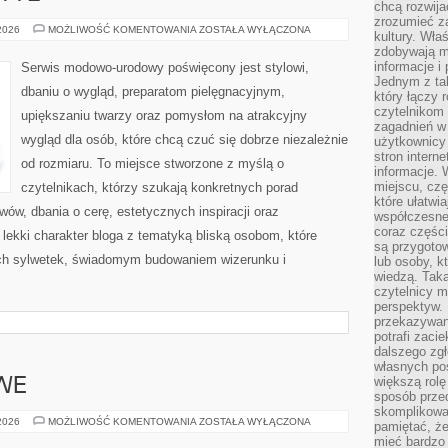
chcą rozwija
zrozumieć za
MODA,
 2026
MOŻLIWOŚĆ KOMENTOWANIA
ZOSTAŁA WYŁĄCZONA
kultury. Wła
URODA,
zdobywają mi
STYL
informacje i
Serwis modowo-urodowy poświęcony jest stylowi,
Jednym z ta
dbaniu o wygląd, preparatom pielęgnacyjnym,
który łączy 
czytelnikom
upiększaniu twarzy oraz pomysłom na atrakcyjny
zagadnień w
wygląd dla osób, które chcą czuć się dobrze niezależnie
użytkownicy
stron intern
od rozmiaru. To miejsce stworzone z myślą o
informacje. 
miejscu, czę
czytelnikach, którzy szukają konkretnych porad
które ułatwi
w, dbania o cerę, estetycznych inspiracji oraz
współczesne 
coraz części
 lekki charakter bloga z tematyką bliską osobom, które
są przygoto
zych sylwetek, świadomym budowaniem wizerunku i
lub osoby, kt
wiedzą. Taka
czytelnicy m
perspektyw. 
przekazywani
potrafi zaci
dalszego zgł
własnych po
większą rolę
WE
sposób przed
skomplikowa
ZAPACHY
 2026
MOŻLIWOŚĆ KOMENTOWANIA
ZOSTAŁA WYŁĄCZONA
pamiętać, ż
NISZOWE
mieć bardzo