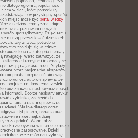
wiłości gospodarki, technologii czy
śnie dlatego ogromną popularność
ejsca w sieci, które porządkują
 przedstawiają je w przystępny sposób.
kich miejsc może być
portal wiedzy
różne dziedziny tematyczne i daje
 możliwość poznawania nowych
 sposób uporządkowany. Dzięki temu
 nie muszą przeszukiwać dziesiątek
etowych, aby znaleźć potrzebne
Wszystko znajduje się w jednym
sto podzielone na kategorie i tematy,
ają nawigację. Warto zauważyć, że
platformy edukacyjne i informacyjne
ej stawiają na jakość treści. Artykuły
wywane przez pasjonatów, ekspertów
óre po prostu lubią dzielić się swoją
 różnorodność autorów sprawia, że
ogą spojrzeć na dany temat z wielu
Nie bez znaczenia jest również sposób
a informacji. Dobrze napisany artykuł
ekawić czytelnika, zachęcić do
ębiania tematu oraz inspirować do
szukiwań. Właśnie dlatego coraz
 odgrywa styl pisania, narracja oraz
stawienia nawet najbardziej
nych zagadnień. Warto także
e wiedza zdobywana w internecie może
 praktyczne zastosowanie. Dzięki
poradnikom wiele osób nauczyło się