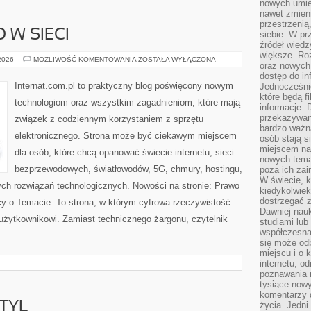
nowych umiej
nawet zmieni
przestrzenią
 W SIECI
siebie. W pr
źródeł wied
większe. Roz
BEZPIECZEŃSTWO
 2026
MOŻLIWOŚĆ KOMENTOWANIA
ZOSTAŁA WYŁĄCZONA
oraz nowych 
W
SIECI
dostęp do inf
Internat.com.pl to praktyczny blog poświęcony nowym
Jednocześnie
które będą fi
technologiom oraz wszystkim zagadnieniom, które mają
informacje. 
przekazywani
związek z codziennym korzystaniem z sprzętu
bardzo ważną
elektronicznego. Strona może być ciekawym miejscem
osób stają s
miejscem nau
dla osób, które chcą opanować świecie internetu, sieci
nowych tema
bezprzewodowych, światłowodów, 5G, chmury, hostingu,
poza ich zai
W świecie, k
ch rozwiązań technologicznych. Nowości na stronie: Prawo
kiedykolwiek
dostrzegać 
nicy o Temacie. To strona, w którym cyfrowa rzeczywistość
Dawniej nauk
użytkownikowi. Zamiast technicznego żargonu, czytelnik
studiami lub
współczesna
się może od
miejscu i o 
internetu, o
poznawania 
tysiące nowy
komentarzy 
TYL
życia. Jedni