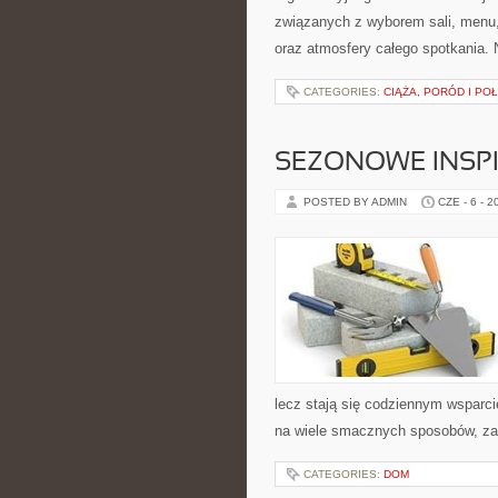
związanych z wyborem sali, menu, 
oraz atmosfery całego spotkania. N
CATEGORIES:
CIĄŻA, PORÓD I PO
SEZONOWE INSPI
POSTED BY ADMIN
CZE - 6 - 2
lecz stają się codziennym wsparc
na wiele smacznych sposobów, zar
CATEGORIES:
DOM