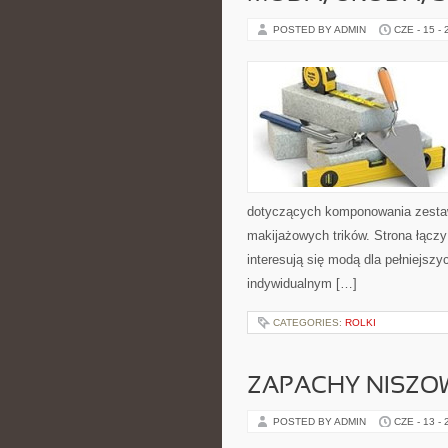
POSTED BY ADMIN
CZE - 15 -
dotyczących komponowania zestawó
makijażowych trików. Strona łączy
interesują się modą dla pełniejs
indywidualnym […]
CATEGORIES:
ROLKI
ZAPACHY NISZO
POSTED BY ADMIN
CZE - 13 -