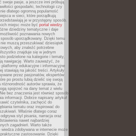
ć swoje pasje, a jeszcze inni próbują
wiłości gospodarki, technologii czy
śnie dlatego ogromną popularność
ejsca w sieci, które porządkują
 przedstawiają je w przystępny sposób.
kich miejsc może być
portal wiedzy
różne dziedziny tematyczne i daje
 możliwość poznawania nowych
 sposób uporządkowany. Dzięki temu
 nie muszą przeszukiwać dziesiątek
etowych, aby znaleźć potrzebne
Wszystko znajduje się w jednym
sto podzielone na kategorie i tematy,
ają nawigację. Warto zauważyć, że
platformy edukacyjne i informacyjne
ej stawiają na jakość treści. Artykuły
wywane przez pasjonatów, ekspertów
óre po prostu lubią dzielić się swoją
 różnorodność autorów sprawia, że
ogą spojrzeć na dany temat z wielu
Nie bez znaczenia jest również sposób
a informacji. Dobrze napisany artykuł
ekawić czytelnika, zachęcić do
ębiania tematu oraz inspirować do
szukiwań. Właśnie dlatego coraz
 odgrywa styl pisania, narracja oraz
stawienia nawet najbardziej
nych zagadnień. Warto także
e wiedza zdobywana w internecie może
 praktyczne zastosowanie. Dzięki