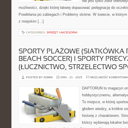
nie jest tylko zbiór oferto
możliwości, dzięki której łatwiej dopasować pielęgnację do oczeki
Powikłania po zabiegach i Problemy skórne. W świecie, w którym 
z miejskim […]
CATEGORIES:
SPRZĘT I AKCESORIA
SPORTY PLAŻOWE (SIATKÓWKA
BEACH SOCCER) I SPORTY PRECY
(ŁUCZNICTWO, STRZELECTWO S
POSTED BY ADMIN
GRU - 21 - 2025
MOŻLIWOŚĆ KOMENTOWA
DAPTORUN to magazyn onli
hobbystycznemu, alternatyw
To miejsce, w której sport
głodem wiedzy, a krótkie se
historię z charakterem. Str
którzy wybierają lokalne bo