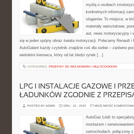
myślą o osobach zmotoryzo
konkretnych informacji za
sloganów. To miejsce, w k
materiały warsztatowe, pora
aut, news motoryzacyjny i 
się w jeden spójny obraz świata motoryzacji. Polecamy Renault i 
AutoGalant każdy czytelnik znajdzie coś dla siebie – zarówno poc
wieloletni kierowca, który od lat śledzi rynek […]
CATEGORIES:
PRZEPISY DO WOLNOWARU I MULTICOOKERA
LPG I INSTALACJE GAZOWE I PR
ŁADUNKÓW ZGODNIE Z PRZEPIS
POSTED BY ADMIN
GRU - 10 - 2025
MOŻLIWOŚĆ KOMENTOWA
AutoGaz Łódź to specjalist
montażem i serwisowaniem 
samochodach, połączony z