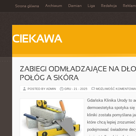
Archiwum
Damian
Liga
Redakcja
Reklam
Strona główna
CIEKAWA
ZABIEGI ODMŁADZAJĄCE NA DŁONI
POŁÓG A SKÓRA
POSTED BY ADMIN
GRU - 21 - 2025
MOŻLIWOŚĆ KOMENTOWA
Gdańska Klinika Urody to a
dermoestetyka spotyka się 
kliniki została pomyślana 
które chcą lepiej zrozumieć
podejmować świadome decyz