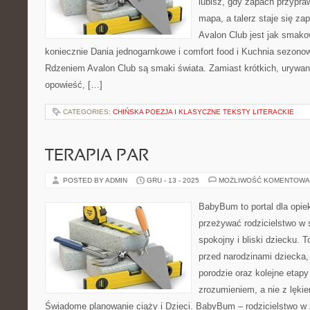
lubisz, gdy zapach przypraw
mapa, a talerz staje się za
Avalon Club jest jak smako
koniecznie Dania jednogarnkowe i comfort food i Kuchnia sezonowa
Rdzeniem Avalon Club są smaki świata. Zamiast krótkich, urywan
opowieść, […]
CATEGORIES:
CHIŃSKA POEZJA I KLASYCZNE TEKSTY LITERACKIE
TERAPIA PAR
POSTED BY ADMIN
GRU - 13 - 2025
MOŻLIWOŚĆ KOMENTOWA
BabyBum to portal dla opie
przeżywać rodzicielstwo w 
spokojny i bliski dziecku. 
przed narodzinami dziecka,
porodzie oraz kolejne etapy
zrozumieniem, a nie z lękie
Świadome planowanie ciąży i Dzieci. BabyBum – rodzicielstwo w 