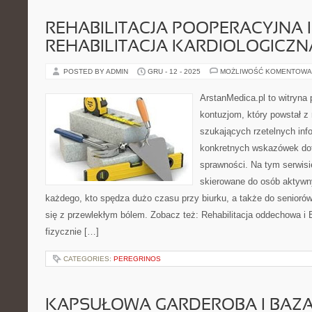
REHABILITACJA POOPERACYJNA I
REHABILITACJA KARDIOLOGICZN
POSTED BY ADMIN
GRU - 12 - 2025
MOŻLIWOŚĆ KOMENTOWA
ArstanMedica.pl to witryna 
kontuzjom, który powstał 
szukających rzetelnych info
konkretnych wskazówek dot
sprawności. Na tym serwisi
skierowane do osób aktywny
każdego, kto spędza dużo czasu przy biurku, a także do seniorów
się z przewlekłym bólem. Zobacz też: Rehabilitacja oddechowa i
fizycznie […]
CATEGORIES:
PEREGRINOS
KAPSUŁOWA GARDEROBA I BAZA 