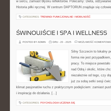
w sercu, zamiast błysku reflektorów. Polecamy: Dieta, odżywianie 
Historia piłki ręcznej. W centrum DAPTORUN znajduje się człowi
CATEGORIES:
TRENINGI FUNKCJONALNE I MOBILNOŚĆ
ŚWINOUJŚCIE I SPA I WELLNESS
POSTED BY ADMIN
GRU - 20 - 2025
MOŻLIWOŚĆ KOMENTOWA
Silny Szczecin to lokalny po
forma nie jest przypadkiem,
pracy. To miejsce powstało
nad Odrą i okolic, które ch
niezależnie od tego, czy d
już za sobą setki sesji ćwi
klimat pasjonatów ruchu z praktycznym podejściem: zamiast pust
i inspirację do działania. […]
CATEGORIES:
PSYCHOLOGIA UCZENIA SIĘ