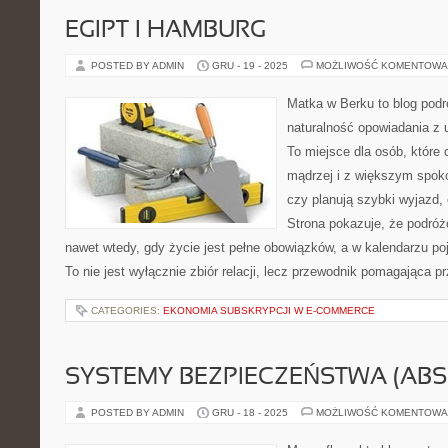
EGIPT I HAMBURG
POSTED BY ADMIN
GRU - 19 - 2025
MOŻLIWOŚĆ KOMENTOWA
Matka w Berku to blog podr
naturalność opowiadania z
To miejsce dla osób, które
mądrzej i z większym spoko
czy planują szybki wyjazd,
Strona pokazuje, że podró
nawet wtedy, gdy życie jest pełne obowiązków, a w kalendarzu poj
To nie jest wyłącznie zbiór relacji, lecz przewodnik pomagająca p
CATEGORIES:
EKONOMIA SUBSKRYPCJI W E-COMMERCE
SYSTEMY BEZPIECZEŃSTWA (ABS,
POSTED BY ADMIN
GRU - 18 - 2025
MOŻLIWOŚĆ KOMENTOWA