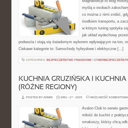
Magnaflow.pl to blog motory
myślą o osobach zakochany
co można z nimi zrobić, gdy
środkiem transportu, a zac
w którym tuning spotyka się
jak układ wydechowy prze
podwozia i stają się świadomym wyborem wpływającym na ton, os
Ciekawe kategorie to: Samochody hybrydowe i elektryczne […]
CATEGORIES:
BEZPIECZEŃSTWO FINANSOWE I CYBERBEZPIECZEŃST
KUCHNIA GRUZIŃSKA I KUCHNI
(RÓŻNE REGIONY)
POSTED BY ADMIN
GRU - 17 - 2025
MOŻLIWOŚĆ KOMENTOWA
Avalon Club to serwis gast
miłość do kuchni z praktyc
smakoszy, którzy chcą odkr