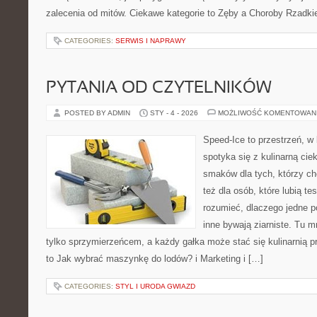
zalecenia od mitów. Ciekawe kategorie to Zęby a Choroby Rzadki
CATEGORIES:
SERWIS I NAPRAWY
PYTANIA OD CZYTELNIKÓW
POSTED BY ADMIN
STY - 4 - 2026
MOŻLIWOŚĆ KOMENTOWAN
Speed-Ice to przestrzeń, w 
spotyka się z kulinarną cie
smaków dla tych, którzy ch
też dla osób, które lubią t
rozumieć, dlaczego jedne p
inne bywają ziarniste. Tu m
tylko sprzymierzeńcem, a każdy gałka może stać się kulinarnią p
to Jak wybrać maszynkę do lodów? i Marketing i […]
CATEGORIES:
STYL I URODA GWIAZD