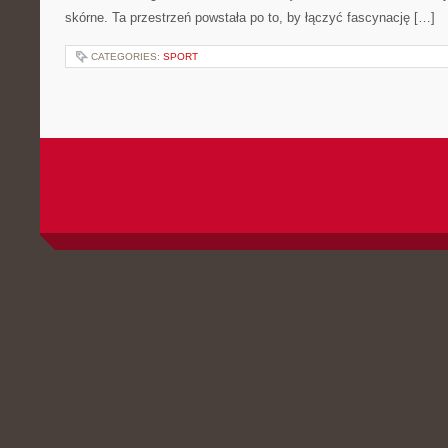
skórne. Ta przestrzeń powstała po to, by łączyć fascynację […]
CATEGORIES:
SPORT