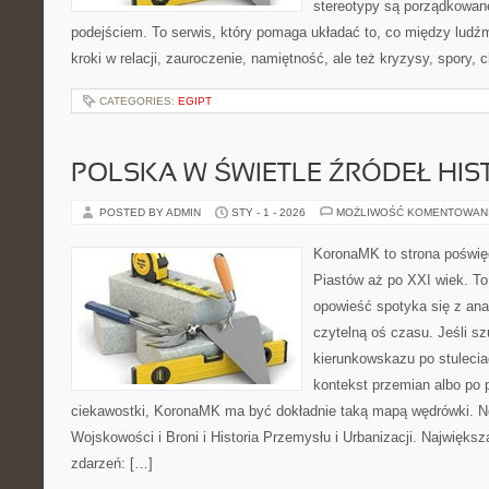
stereotypy są porządkowa
podejściem. To serwis, który pomaga układać to, co między ludź
kroki w relacji, zauroczenie, namiętność, ale też kryzysy, spory, c
CATEGORIES:
EGIPT
POLSKA W ŚWIETLE ŹRÓDEŁ HI
POSTED BY ADMIN
STY - 1 - 2026
MOŻLIWOŚĆ KOMENTOWAN
KoronaMK to strona poświę
Piastów aż po XXI wiek. T
opowieść spotyka się z anal
czytelną oś czasu. Jeśli s
kierunkowskazu po stuleci
kontekst przemian albo po 
ciekawostki, KoronaMK ma być dokładnie taką mapą wędrówki. Now
Wojskowości i Broni i Historia Przemysłu i Urbanizacji. Największą 
zdarzeń: […]