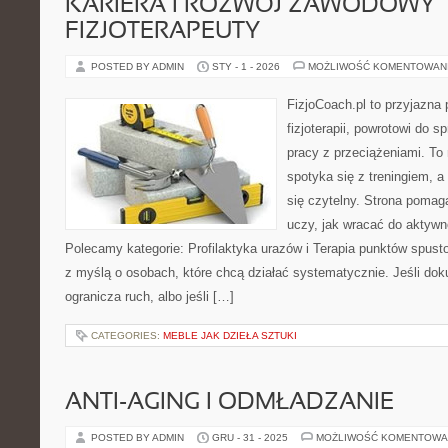
KARIERA I ROZWÓJ ZAWODOWY
FIZJOTERAPEUTY
POSTED BY ADMIN
STY - 1 - 2026
MOŻLIWOŚĆ KOMENTOWAN
FizjoCoach.pl to przyjazna
fizjoterapii, powrotowi do
pracy z przeciążeniami. To
spotyka się z treningiem, a
się czytelny. Strona poma
uczy, jak wracać do aktyw
Polecamy kategorie: Profilaktyka urazów i Terapia punktów spust
z myślą o osobach, które chcą działać systematycznie. Jeśli dokuc
ogranicza ruch, albo jeśli […]
CATEGORIES:
MEBLE JAK DZIEŁA SZTUKI
ANTI-AGING I ODMŁADZANIE
POSTED BY ADMIN
GRU - 31 - 2025
MOŻLIWOŚĆ KOMENTOWA