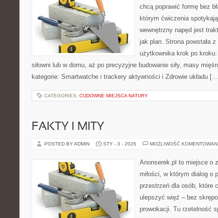
chcą poprawić formę bez bł
którym ćwiczenia spotykają
wewnętrzny napęd jest tra
jak plan. Strona powstała 
użytkownika krok po kroku:
siłowni lub w domu, aż po precyzyjne budowanie siły, masy mięśn
kategorie: Smartwatche i trackery aktywności i Zdrowie układu […
CATEGORIES:
CUDOWNE MIEJSCA NATURY
FAKTY I MITY
POSTED BY ADMIN
STY - 3 - 2026
MOŻLIWOŚĆ KOMENTOWAN
Anonserek.pl to miejsce o 
miłości, w którym dialog o 
przestrzeń dla osób, które 
ulepszyć więź – bez skrępo
prowokacji. Tu rzetelność s