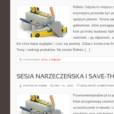
Rolletic Gdynia to miejsce
kosmetyka przestała być pr
spójnym planem. Strona opi
gabinetowe, które pomagają
krok po kroku budować ładn
naskórek – jej odporność, a
kto chce lepiej wyglądać i czuć się pewniej. Zobacz koniecznie An
Testy i rankingi produktów. Na stronie Rolletic […]
CATEGORIES:
STYL Z ORŁEM
SESJA NARZECZEŃSKA I SAVE-T
POSTED BY ADMIN
GRU - 31 - 2025
MOŻLIWOŚĆ KOMENTOWA
Przemowieniaslubne.pl to p
które przygotowują ceremon
uczestniczenie w weselu i
checklisty oraz natchnienia.