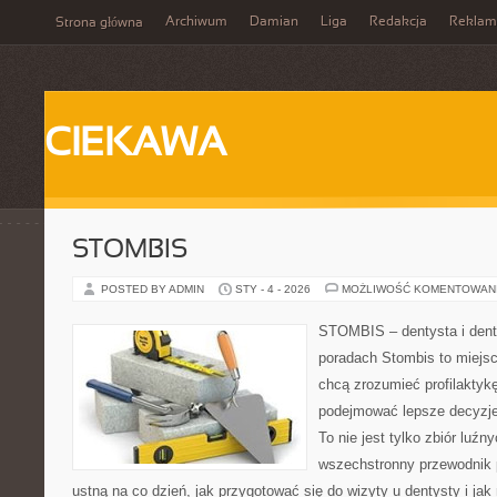
Archiwum
Damian
Liga
Redakcja
Reklam
Strona główna
CIEKAWA
STOMBIS
POSTED BY ADMIN
STY - 4 - 2026
MOŻLIWOŚĆ KOMENTOWAN
STOMBIS – dentysta i dent
poradach Stombis to miejsc
chcą zrozumieć profilaktyk
podejmować lepsze decyzje
To nie jest tylko zbiór luź
wszechstronny przewodnik 
ustną na co dzień, jak przygotować się do wizyty u dentysty i jak