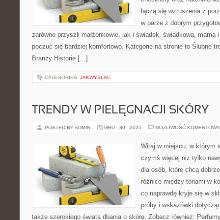
łączą się wzruszenia z porz
w parze z dobrym przygoto
zarówno przyszli małżonkowie, jak i świadek, świadkowa, mama i
poczuć się bardziej komfortowo. Kategorie na stronie to Ślubne tr
Branży Historie […]
CATEGORIES:
JAKWYSLAC
TRENDY W PIELĘGNACJI SKÓRY
POSTED BY ADMIN
GRU - 30 - 2025
MOŻLIWOŚĆ KOMENTOWA
Witaj w miejscu, w którym a
czymś więcej niż tylko naw
dla osób, które chcą dobrz
różnice między tonami w k
co naprawdę kryje się w skł
próby i wskazówki dotyczą
także szerokiego świata dbania o skórę. Zobacz również: Perfum