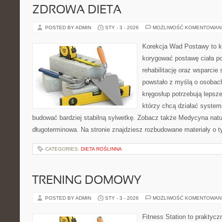
ZDROWA DIETA
POSTED BY ADMIN
STY - 3 - 2026
MOŻLIWOŚĆ KOMENTOWAN
Korekcja Wad Postawy to ko
korygować postawę ciała p
rehabilitację oraz wsparcie
powstało z myślą o osobach,
kręgosłup potrzebują lepszej
którzy chcą działać system
budować bardziej stabilną sylwetkę. Zobacz także Medycyna natura
długoterminowa. Na stronie znajdziesz rozbudowane materiały o t
CATEGORIES:
DIETA ROŚLINNA
TRENING DOMOWY
POSTED BY ADMIN
STY - 3 - 2026
MOŻLIWOŚĆ KOMENTOWAN
Fitness Station to praktycz