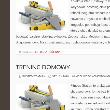
Korekcja Wad Postawy to ko
korygować postawę ciała p
rehabilitację oraz wsparcie
powstało z myślą o osobach,
kręgosłup potrzebują lepszej
którzy chcą działać system
budować bardziej stabilną sylwetkę. Zobacz także Medycyna natura
długoterminowa. Na stronie znajdziesz rozbudowane materiały o t
CATEGORIES:
DIETA ROŚLINNA
TRENING DOMOWY
POSTED BY ADMIN
STY - 3 - 2026
MOŻLIWOŚĆ KOMENTOWAN
Fitness Station to praktycz
chcą poprawić formę bez bł
którym ćwiczenia spotykają
wewnętrzny napęd jest tra
jak plan. Strona powstała 