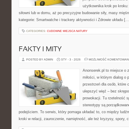
użytkownika krok po kroku:
siłowni lub w domu, aż po precyzyjne budowanie siły, masy mięśn
kategorie: Smartwatche i trackery aktywności i Zdrowie układu […
CATEGORIES:
CUDOWNE MIEJSCA NATURY
FAKTY I MITY
POSTED BY ADMIN
STY - 3 - 2026
MOŻLIWOŚĆ KOMENTOWAN
Anonserek.pl to miejsce o 
miłości, w którym dialog o 
przestrzeń dla osób, które 
ulepszyć więź – bez skrępo
prowokacji. Tu rzetelność s
stereotypy są porządkowa
podejściem. To serwis, który pomaga układać to, co między ludź
kroki w relacji, zauroczenie, namiętność, ale też kryzysy, spory, c