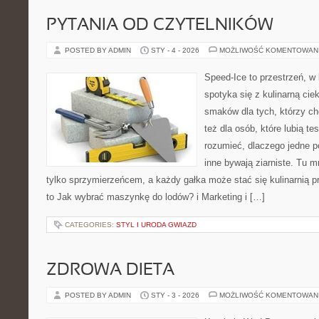
PYTANIA OD CZYTELNIKÓW
POSTED BY ADMIN
STY - 4 - 2026
MOŻLIWOŚĆ KOMENTOWAN
Speed-Ice to przestrzeń, w 
spotyka się z kulinarną cie
smaków dla tych, którzy ch
też dla osób, które lubią t
rozumieć, dlaczego jedne p
inne bywają ziarniste. Tu m
tylko sprzymierzeńcem, a każdy gałka może stać się kulinarnią p
to Jak wybrać maszynkę do lodów? i Marketing i […]
CATEGORIES:
STYL I URODA GWIAZD
ZDROWA DIETA
POSTED BY ADMIN
STY - 3 - 2026
MOŻLIWOŚĆ KOMENTOWAN