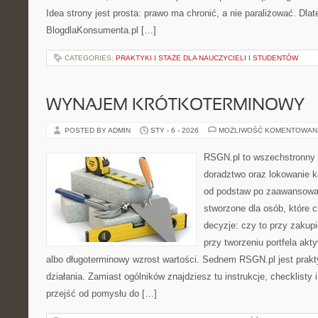
Idea strony jest prosta: prawo ma chronić, a nie paraliżować. Dlat
BlogdlaKonsumenta.pl […]
CATEGORIES:
PRAKTYKI I STAŻE DLA NAUCZYCIELI I STUDENTÓW
WYNAJEM KRÓTKOTERMINOWY
POSTED BY ADMIN
STY - 6 - 2026
MOŻLIWOŚĆ KOMENTOWAN
RSGN.pl to wszechstronny s
doradztwo oraz lokowanie ka
od podstaw po zaawansowan
stworzone dla osób, które
decyzje: czy to przy zakup
przy tworzeniu portfela akt
albo długoterminowy wzrost wartości. Sednem RSGN.pl jest pra
działania. Zamiast ogólników znajdziesz tu instrukcje, checklisty
przejść od pomysłu do […]