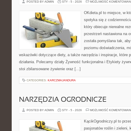
POSTED BY ADMIN
STY - 5 - 2026
MOŻLIWOŚĆ KOMENTOWAN
OKdieta.pl to miejsce, w k
spotyka się z codziennością
który obiecuje nierealne rez
przestrzeń nastawiona na o
została pomyślana tak, aby
poziomu doświadczenia, mó
wskazówki dotyczące diety, a także narzędzia i inspiracje, które 
działania. Polecamy działy Żywność funkcjonalna i Etykiety żywn
stoi zbilansowane żywienie oraz […]
CATEGORIES:
KARCZMAJANDURA
NARZĘDZIA OGRODNICZE
POSTED BY ADMIN
STY - 5 - 2026
MOŻLIWOŚĆ KOMENTOWAN
KącikOgrodniczy.pl to prze
pasjonatów roślin i zieleni,