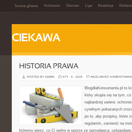
Archiwum
Damian
Liga
Redakcja
Reklam
Strona główna
CIEKAWA
HISTORIA PRAWA
POSTED BY ADMIN
STY - 6 - 2026
MOŻLIWOŚĆ KOMENTOWAN
BlogdlaKonsumenta.pl to ko
który skupia się na tym, c
najbardziej uwiera: ochroni
cywilnym pokazanych zrozu
po to, aby przepisy, które 
regulamin, zamienić na inst
któremu wiesz, co Ci wolno w sporze ze sprzedawcą, usługodawcą