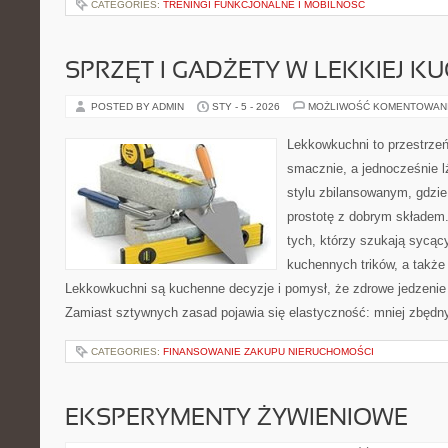
CATEGORIES:
TRENINGI FUNKCJONALNE I MOBILNOŚĆ
SPRZĘT I GADŻETY W LEKKIEJ K
POSTED BY ADMIN
STY - 5 - 2026
MOŻLIWOŚĆ KOMENTOWAN
Lekkowkuchni to przestrzeń
smacznie, a jednocześnie l
stylu zbilansowanym, gdzie
prostotę z dobrym składem.
tych, którzy szukają sycący
kuchennych trików, a także
Lekkowkuchni są kuchenne decyzje i pomysł, że zdrowe jedzenie
Zamiast sztywnych zasad pojawia się elastyczność: mniej zbędn
CATEGORIES:
FINANSOWANIE ZAKUPU NIERUCHOMOŚCI
EKSPERYMENTY ŻYWIENIOWE