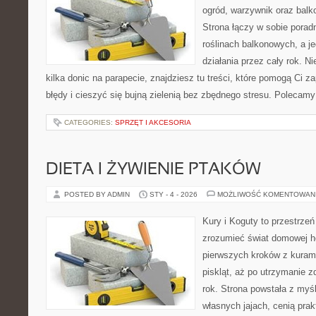
ogród, warzywnik oraz balk
Strona łączy w sobie porad
roślinach balkonowych, a je
działania przez cały rok. N
kilka donic na parapecie, znajdziesz tu treści, które pomogą Ci 
błędy i cieszyć się bujną zielenią bez zbędnego stresu. Polecamy
CATEGORIES:
SPRZĘT I AKCESORIA
DIETA I ŻYWIENIE PTAKÓW
POSTED BY ADMIN
STY - 4 - 2026
MOŻLIWOŚĆ KOMENTOWAN
Kury i Koguty to przestrzeń
zrozumieć świat domowej ho
pierwszych kroków z kuram
piskląt, aż po utrzymanie 
rok. Strona powstała z myśl
własnych jajach, cenią pra