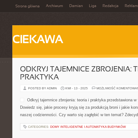
Archiwum
Damian
Liga
Redakcja
Reklam
Strona główna
CIEKAWA
ODKRYJ TAJEMNICE ZBROJENIA: T
PRAKTYKA
POSTED BY ADMIN
KWI - 13 - 2025
MOŻLIWOŚĆ KOMENTOWA
Odkryj tajemnice zbrojenia: teoria i praktyka przedstawiona w
Dowiedz się, jakie procesy kryją się za produkcją broni i jakie ko
naszej codzienności. Czy warto się zagłębić w ten temat? Zdecy
CATEGORIES:
DOMY INTELIGENTNE I AUTOMATYKA BUDYNKÓW