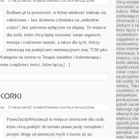
BIOHACKING
026
MOŻLIWOŚĆ KOMENTOWANIA
ZOSTAŁA WYŁĄCZONA
chcą rozwija
I
zrozumieć za
NATURALNA
DŁUGOWIECZNOŚĆ
kultury. Wła
Bodbam.pl to przestrzeń, w której witalność traktuje się
zdobywają mi
całościowo – bez dzielenia człowieka na „oddzielne
informacje i
Jednym z ta
części”, bez patrzenia wyłącznie na objawy. To miejsce
który łączy 
czytelnikom
dla osób, które chcą lepiej rozumieć swoje organizm,
zagadnień w
emocje i codzienne nawyki, a także dla tych, którzy
użytkownicy
stron intern
interesują się podejściem nieinwazyjnym oraz TCM jako
informacje. 
ategorie na stronie to Terapie światłem i koloroterapią i
miejscu, czę
które ułatwi
ronie znajdziesz treści, które łączą […]
współczesne 
coraz części
są przygoto
lub osoby, kt
wiedzą. Taka
czytelnicy m
perspektyw. 
 KORKI
przekazywani
potrafi zaci
JAZDA
026
MOŻLIWOŚĆ KOMENTOWANIA
ZOSTAŁA WYŁĄCZONA
dalszego zgł
MIEJSKA
własnych po
I
KORKI
większą rolę
PrawoJazdyWroclaw.pl to miejsce stworzone dla osób,
sposób przed
które chcą podejść do tematu prawa jazdy rozsądnie i
skomplikowa
pamiętać, ż
przejść drogę od pierwszej myśli o kursie aż po
mieć bardzo