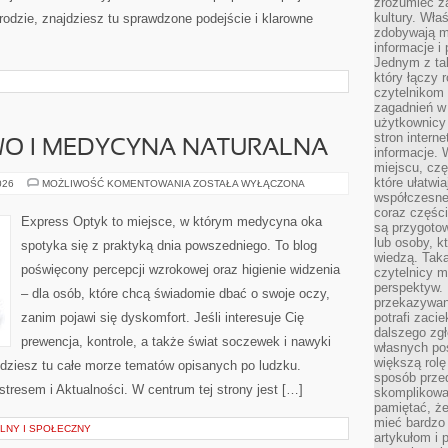
zrozumieć za
kultury. Wła
rodzie, znajdziesz tu sprawdzone podejście i klarowne
zdobywają mi
informacje i
Jednym z ta
który łączy 
czytelnikom
zagadnień w
użytkownicy
stron intern
WO I MEDYCYNA NATURALNA
informacje. 
miejscu, czę
które ułatwi
ZIOŁOLECZNICTWO
026
MOŻLIWOŚĆ KOMENTOWANIA
ZOSTAŁA WYŁĄCZONA
I
współczesne 
MEDYCYNA
coraz części
NATURALNA
Express Optyk to miejsce, w którym medycyna oka
są przygoto
lub osoby, kt
spotyka się z praktyką dnia powszedniego. To blog
wiedzą. Taka
poświęcony percepcji wzrokowej oraz higienie widzenia
czytelnicy m
perspektyw. 
– dla osób, które chcą świadomie dbać o swoje oczy,
przekazywani
zanim pojawi się dyskomfort. Jeśli interesuje Cię
potrafi zaci
dalszego zgł
prewencja, kontrole, a także świat soczewek i nawyki
własnych po
większą rolę
jdziesz tu całe morze tematów opisanych po ludzku.
sposób przed
stresem i Aktualności. W centrum tej strony jest […]
skomplikowa
pamiętać, ż
mieć bardzo
LNY I SPOŁECZNY
artykułom i 