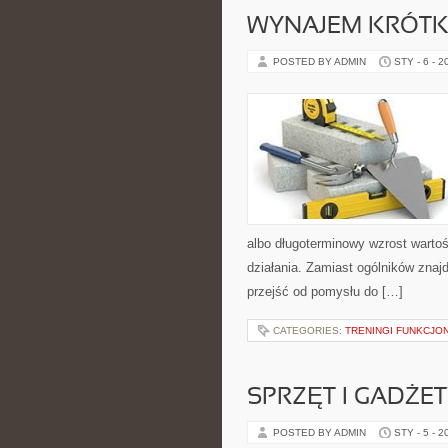
WYNAJEM KRÓT
POSTED BY ADMIN
STY - 6 - 2
albo długoterminowy wzrost wart
działania. Zamiast ogólników znajd
przejść od pomysłu do […]
CATEGORIES:
TRENINGI FUNKCJO
SPRZĘT I GADŻET
POSTED BY ADMIN
STY - 5 - 2