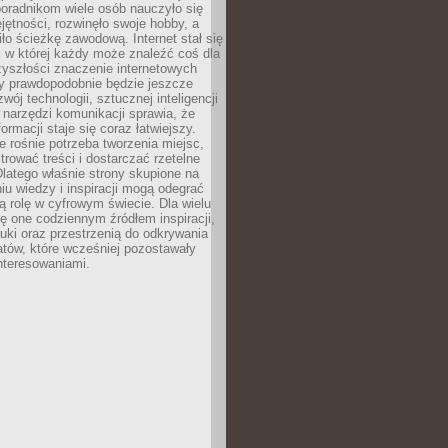
poradnikom wiele osób nauczyło się
ętności, rozwinęło swoje hobby, a
ło ścieżkę zawodową. Internet stał się
, w której każdy może znaleźć coś dla
zyszłości znaczenie internetowych
zy prawdopodobnie będzie jeszcze
wój technologii, sztucznej inteligencji
narzędzi komunikacji sprawia, że
ormacji staje się coraz łatwiejszy.
 rośnie potrzeba tworzenia miejsc,
ltrować treści i dostarczać rzetelne
Dlatego właśnie strony skupione na
u wiedzy i inspiracji mogą odegrać
 rolę w cyfrowym świecie. Dla wielu
ię one codziennym źródłem inspiracji,
ki oraz przestrzenią do odkrywania
tów, które wcześniej pozostawały
nteresowaniami.