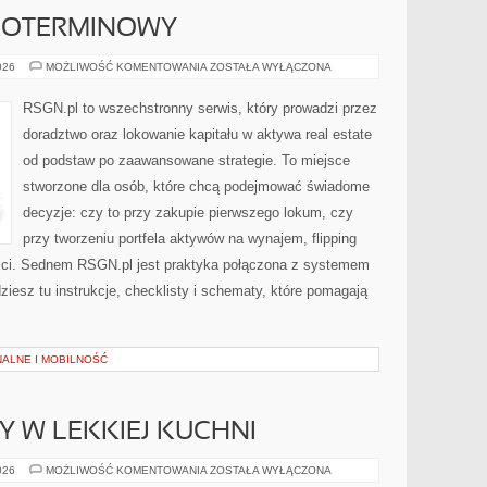
KOTERMINOWY
WYNAJEM
026
MOŻLIWOŚĆ KOMENTOWANIA
ZOSTAŁA WYŁĄCZONA
KRÓTKOTERMINOWY
RSGN.pl to wszechstronny serwis, który prowadzi przez
doradztwo oraz lokowanie kapitału w aktywa real estate
od podstaw po zaawansowane strategie. To miejsce
stworzone dla osób, które chcą podejmować świadome
decyzje: czy to przy zakupie pierwszego lokum, czy
przy tworzeniu portfela aktywów na wynajem, flipping
ości. Sednem RSGN.pl jest praktyka połączona z systemem
ziesz tu instrukcje, checklisty i schematy, które pomagają
NALNE I MOBILNOŚĆ
Y W LEKKIEJ KUCHNI
SPRZĘT
026
MOŻLIWOŚĆ KOMENTOWANIA
ZOSTAŁA WYŁĄCZONA
I