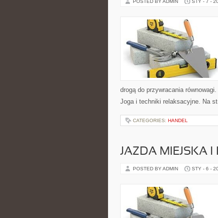
POSTED BY ADMIN
STY - 7 - 2
drogą do przywracania równowagi. K
Joga i techniki relaksacyjne. Na st
CATEGORIES:
HANDEL
JAZDA MIEJSKA I
POSTED BY ADMIN
STY - 6 - 2