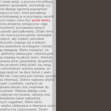
ć swoje pasje, a jeszcze inni próbują
wiłości gospodarki, technologii czy
śnie dlatego ogromną popularność
ejsca w sieci, które porządkują
 przedstawiają je w przystępny sposób.
kich miejsc może być
portal wiedzy
różne dziedziny tematyczne i daje
 możliwość poznawania nowych
 sposób uporządkowany. Dzięki temu
 nie muszą przeszukiwać dziesiątek
etowych, aby znaleźć potrzebne
Wszystko znajduje się w jednym
sto podzielone na kategorie i tematy,
ają nawigację. Warto zauważyć, że
platformy edukacyjne i informacyjne
ej stawiają na jakość treści. Artykuły
wywane przez pasjonatów, ekspertów
óre po prostu lubią dzielić się swoją
 różnorodność autorów sprawia, że
ogą spojrzeć na dany temat z wielu
Nie bez znaczenia jest również sposób
a informacji. Dobrze napisany artykuł
ekawić czytelnika, zachęcić do
ębiania tematu oraz inspirować do
szukiwań. Właśnie dlatego coraz
 odgrywa styl pisania, narracja oraz
stawienia nawet najbardziej
nych zagadnień. Warto także
e wiedza zdobywana w internecie może
 praktyczne zastosowanie. Dzięki