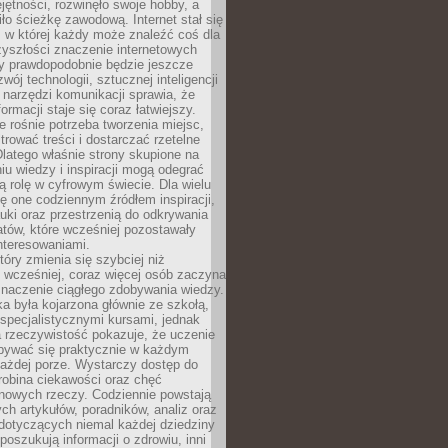
ętności, rozwinęło swoje hobby, a
ło ścieżkę zawodową. Internet stał się
, w której każdy może znaleźć coś dla
zyszłości znaczenie internetowych
zy prawdopodobnie będzie jeszcze
wój technologii, sztucznej inteligencji
narzędzi komunikacji sprawia, że
ormacji staje się coraz łatwiejszy.
 rośnie potrzeba tworzenia miejsc,
ltrować treści i dostarczać rzetelne
Dlatego właśnie strony skupione na
u wiedzy i inspiracji mogą odegrać
 rolę w cyfrowym świecie. Dla wielu
ię one codziennym źródłem inspiracji,
ki oraz przestrzenią do odkrywania
tów, które wcześniej pozostawały
nteresowaniami.
tóry zmienia się szybciej niż
 wcześniej, coraz więcej osób zaczyna
znaczenie ciągłego zdobywania wiedzy.
a była kojarzona głównie ze szkołą,
 specjalistycznymi kursami, jednak
 rzeczywistość pokazuje, że uczenie
bywać się praktycznie w każdym
każdej porze. Wystarczy dostęp do
drobina ciekawości oraz chęć
nowych rzeczy. Codziennie powstają
ch artykułów, poradników, analiz oraz
dotyczących niemal każdej dziedziny
 poszukują informacji o zdrowiu, inni