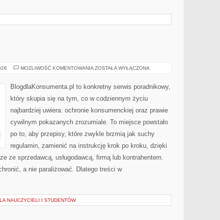
HISTORIA
026
MOŻLIWOŚĆ KOMENTOWANIA
ZOSTAŁA WYŁĄCZONA
PRAWA
BlogdlaKonsumenta.pl to konkretny serwis poradnikowy,
który skupia się na tym, co w codziennym życiu
najbardziej uwiera: ochronie konsumenckiej oraz prawie
cywilnym pokazanych zrozumiale. To miejsce powstało
po to, aby przepisy, które zwykle brzmią jak suchy
regulamin, zamienić na instrukcję krok po kroku, dzięki
rze ze sprzedawcą, usługodawcą, firmą lub kontrahentem.
chronić, a nie paraliżować. Dlatego treści w
DLA NAUCZYCIELI I STUDENTÓW