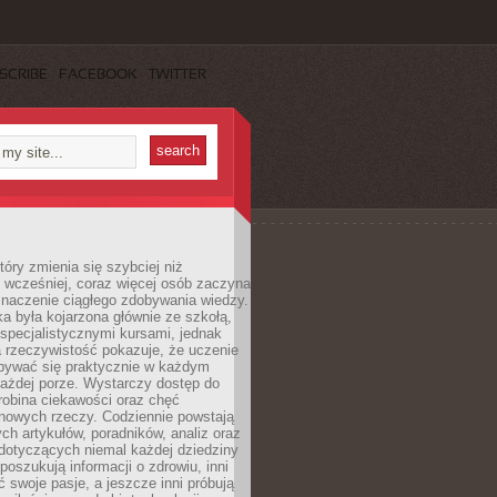
SCRIBE
FACEBOOK
TWITTER
tóry zmienia się szybciej niż
 wcześniej, coraz więcej osób zaczyna
znaczenie ciągłego zdobywania wiedzy.
a była kojarzona głównie ze szkołą,
 specjalistycznymi kursami, jednak
 rzeczywistość pokazuje, że uczenie
bywać się praktycznie w każdym
każdej porze. Wystarczy dostęp do
drobina ciekawości oraz chęć
nowych rzeczy. Codziennie powstają
ch artykułów, poradników, analiz oraz
dotyczących niemal każdej dziedziny
 poszukują informacji o zdrowiu, inni
ć swoje pasje, a jeszcze inni próbują