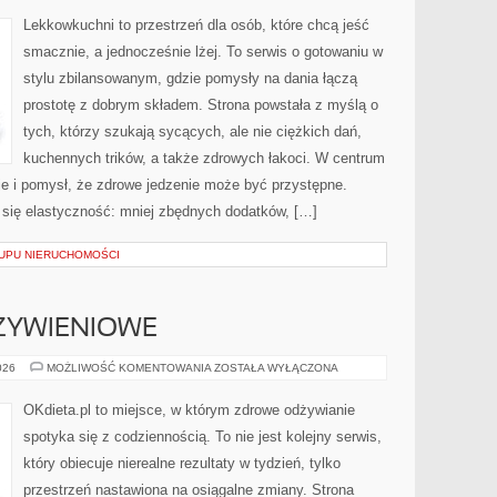
GADŻETY
W
Lekkowkuchni to przestrzeń dla osób, które chcą jeść
LEKKIEJ
KUCHNI
smacznie, a jednocześnie lżej. To serwis o gotowaniu w
stylu zbilansowanym, gdzie pomysły na dania łączą
prostotę z dobrym składem. Strona powstała z myślą o
tych, którzy szukają sycących, ale nie ciężkich dań,
kuchennych trików, a także zdrowych łakoci. W centrum
 i pomysł, że zdrowe jedzenie może być przystępne.
się elastyczność: mniej zbędnych dodatków, […]
UPU NIERUCHOMOŚCI
ŻYWIENIOWE
EKSPERYMENTY
026
MOŻLIWOŚĆ KOMENTOWANIA
ZOSTAŁA WYŁĄCZONA
ŻYWIENIOWE
OKdieta.pl to miejsce, w którym zdrowe odżywianie
spotyka się z codziennością. To nie jest kolejny serwis,
który obiecuje nierealne rezultaty w tydzień, tylko
przestrzeń nastawiona na osiągalne zmiany. Strona