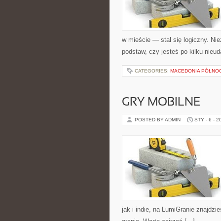
w mieście — stał się logiczny. Ni
podstaw, czy jesteś po kilku nieu
CATEGORIES:
MACEDONIA PÓŁNO
GRY MOBILNE
POSTED BY ADMIN
STY - 6 - 2
jak i indie, na LumiGranie znajdzi