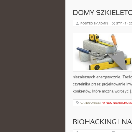
DOMY SZKIELET
POSTED BY ADMIN
STY - 7 - 2
niezależnych energetycznie. Treśc
czytelnika przez projektowanie inw
konkretów, które można wdrożyć 
CATEGORIES:
RYNEK NIERUCHOM
BIOHACKING I 