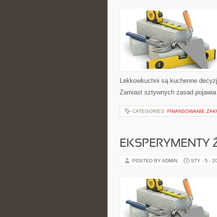
Lekkowkuchni są kuchenne decyzje
Zamiast sztywnych zasad pojawia 
CATEGORIES:
FINANSOWANIE ZAK
EKSPERYMENTY 
POSTED BY ADMIN
STY - 5 - 2