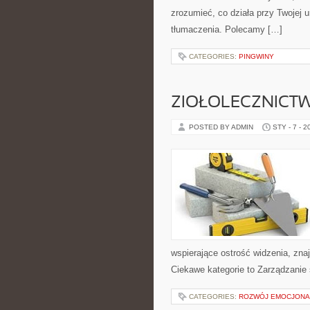
zrozumieć, co działa przy Twojej u
tłumaczenia. Polecamy […]
CATEGORIES:
PINGWINY
ZIOŁOLECZNICT
POSTED BY ADMIN
STY - 7 - 2
wspierające ostrość widzenia, zna
Ciekawe kategorie to Zarządzanie 
CATEGORIES:
ROZWÓJ EMOCJONA