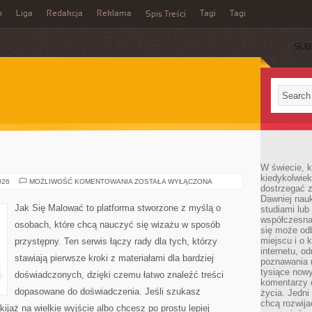
n
Liga
Redakcja
Reklama
Tagi
Tagi
Spis Treści
SUB
W świecie, k
kiedykolwiek
PORADY
026
MOŻLIWOŚĆ KOMENTOWANIA
ZOSTAŁA WYŁĄCZONA
dostrzegać 
Dawniej nauk
Jak Się Malować to platforma stworzone z myślą o
studiami lub
współczesna
osobach, które chcą nauczyć się wizażu w sposób
się może od
miejscu i o 
przystępny. Ten serwis łączy rady dla tych, którzy
internetu, o
stawiają pierwsze kroki z materiałami dla bardziej
poznawania 
tysiące nowy
doświadczonych, dzięki czemu łatwo znaleźć treści
komentarzy 
dopasowane do doświadczenia. Jeśli szukasz
życia. Jedni
chcą rozwija
ijaż na wielkie wyjście albo chcesz po prostu lepiej