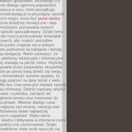
wiłości gospodarki, technologii czy
śnie dlatego ogromną popularność
ejsca w sieci, które porządkują
 przedstawiają je w przystępny sposób.
kich miejsc może być
portal wiedzy
różne dziedziny tematyczne i daje
 możliwość poznawania nowych
 sposób uporządkowany. Dzięki temu
 nie muszą przeszukiwać dziesiątek
etowych, aby znaleźć potrzebne
Wszystko znajduje się w jednym
sto podzielone na kategorie i tematy,
ają nawigację. Warto zauważyć, że
platformy edukacyjne i informacyjne
ej stawiają na jakość treści. Artykuły
wywane przez pasjonatów, ekspertów
óre po prostu lubią dzielić się swoją
 różnorodność autorów sprawia, że
ogą spojrzeć na dany temat z wielu
Nie bez znaczenia jest również sposób
a informacji. Dobrze napisany artykuł
ekawić czytelnika, zachęcić do
ębiania tematu oraz inspirować do
szukiwań. Właśnie dlatego coraz
 odgrywa styl pisania, narracja oraz
stawienia nawet najbardziej
nych zagadnień. Warto także
e wiedza zdobywana w internecie może
 praktyczne zastosowanie. Dzięki
poradnikom wiele osób nauczyło się