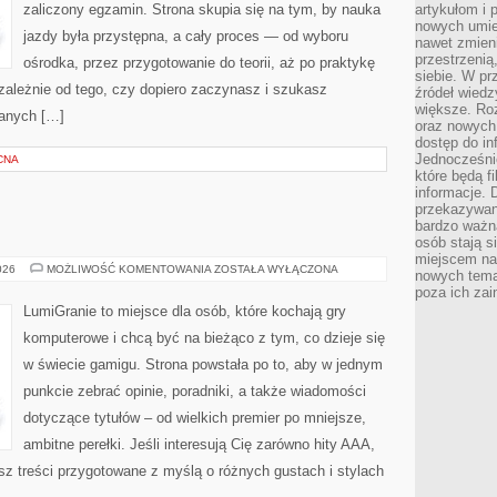
zaliczony egzamin. Strona skupia się na tym, by nauka
artykułom i 
nowych umiej
jazdy była przystępna, a cały proces — od wyboru
nawet zmieni
przestrzenią
ośrodka, przez przygotowanie do teorii, aż po praktykę
siebie. W pr
ezależnie od tego, czy dopiero zaczynasz i szukasz
źródeł wied
większe. Roz
danych […]
oraz nowych 
dostęp do inf
Jednocześnie
CNA
które będą fi
informacje. 
przekazywani
bardzo ważną
osób stają s
miejscem nau
GRY
026
MOŻLIWOŚĆ KOMENTOWANIA
ZOSTAŁA WYŁĄCZONA
nowych tema
MOBILNE
poza ich zai
LumiGranie to miejsce dla osób, które kochają gry
komputerowe i chcą być na bieżąco z tym, co dzieje się
w świecie gamigu. Strona powstała po to, aby w jednym
punkcie zebrać opinie, poradniki, a także wiadomości
dotyczące tytułów – od wielkich premier po mniejsze,
ambitne perełki. Jeśli interesują Cię zarówno hity AAA,
esz treści przygotowane z myślą o różnych gustach i stylach