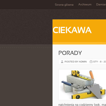
Archiwum
Damia
Strona główna
CIEKAWA
PORADY
POSTED BY ADMIN
STY - 8 - 2
natchnienia na codzienny look, mak