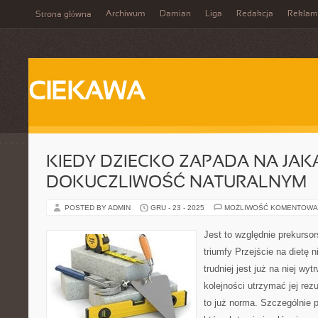
Archiwum
Damian
Liga
Redakcja
Reklam
Strona główna
CIEKAWA
KIEDY DZIECKO ZAPADA NA JA
DOKUCZLIWOŚĆ NATURALNYM
POSTED BY ADMIN
GRU - 23 - 2025
MOŻLIWOŚĆ KOMENTOWA
Jest to względnie prekursor
triumfy Przejście na dietę n
trudniej jest już na niej wy
kolejności utrzymać jej rezu
to już norma. Szczególnie p