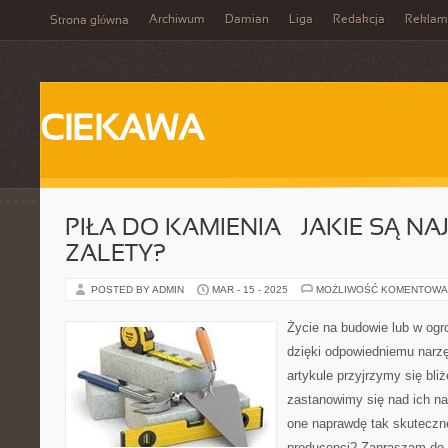
Archiwum
Damian
Liga
Redakcja
Reklam
Strona główna
CIEKAWA
PIŁA DO KAMIENIA – JAKIE SĄ N
ZALETY?
POSTED BY ADMIN
MAR - 15 - 2025
MOŻLIWOŚĆ KOMENTOWA
Życie na budowie lub w ogro
dzięki odpowiedniemu narzę
artykule przyjrzymy się bliż
zastanowimy się nad ich na
one naprawdę tak skuteczne
producenci? Zapraszam do l