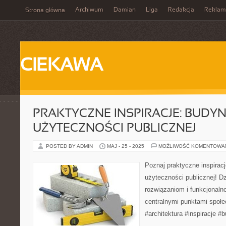
Archiwum
Damian
Liga
Redakcja
Reklam
Strona główna
CIEKAWA
PRAKTYCZNE INSPIRACJE: BUDYN
UŻYTECZNOŚCI PUBLICZNEJ
POSTED BY ADMIN
MAJ - 25 - 2025
MOŻLIWOŚĆ KOMENTOWA
Poznaj praktyczne inspirac
użyteczności publicznej! D
rozwiązaniom i funkcjonalno
centralnymi punktami społe
#architektura #inspiracje #b