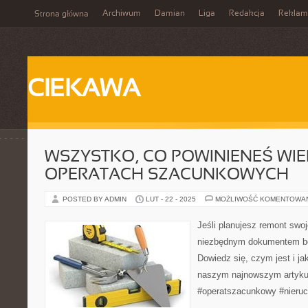
Archiwum
Damian
Liga
Redakcja
Reklam
Strona główna
CIEKAWA
WSZYSTKO, CO POWINIENEŚ WIE
OPERATACH SZACUNKOWYCH
POSTED BY ADMIN
LUT - 22 - 2025
MOŻLIWOŚĆ KOMENTOWA
Jeśli planujesz remont swo
niezbędnym dokumentem bę
Dowiedz się, czym jest i ja
naszym najnowszym artyku
#operatszacunkowy #nieru