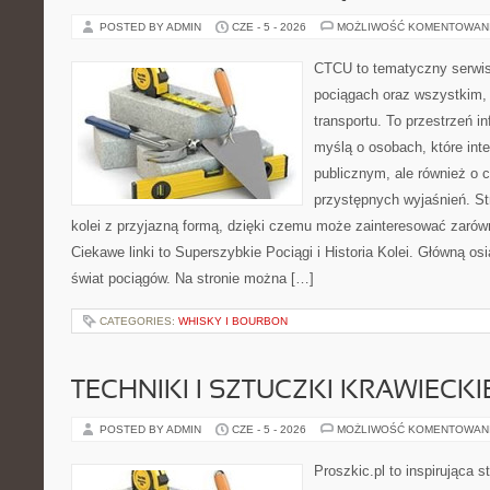
POSTED BY ADMIN
CZE - 5 - 2026
MOŻLIWOŚĆ KOMENTOWAN
CTCU to tematyczny serwis,
pociągach oraz wszystkim, c
transportu. To przestrzeń i
myślą o osobach, które inte
publicznym, ale również o 
przystępnych wyjaśnień. St
kolei z przyjazną formą, dzięki czemu może zainteresować zaró
Ciekawe linki to Superszybkie Pociągi i Historia Kolei. Główną os
świat pociągów. Na stronie można […]
CATEGORIES:
WHISKY I BOURBON
TECHNIKI I SZTUCZKI KRAWIECKI
POSTED BY ADMIN
CZE - 5 - 2026
MOŻLIWOŚĆ KOMENTOWAN
Proszkic.pl to inspirująca 