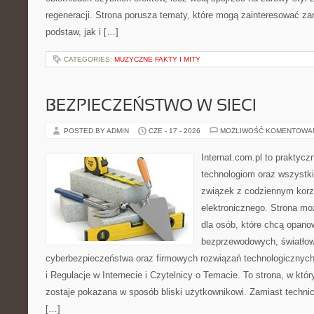
regeneracji. Strona porusza tematy, które mogą zainteresować z
podstaw, jak i […]
CATEGORIES:
MUZYCZNE FAKTY I MITY
BEZPIECZEŃSTWO W SIECI
POSTED BY ADMIN
CZE - 17 - 2026
MOŻLIWOŚĆ KOMENTOWA
Internat.com.pl to praktyc
technologiom oraz wszystk
związek z codziennym korz
elektronicznego. Strona m
dla osób, które chcą opanow
bezprzewodowych, światłow
cyberbezpieczeństwa oraz firmowych rozwiązań technologicznych
i Regulacje w Internecie i Czytelnicy o Temacie. To strona, w kt
zostaje pokazana w sposób bliski użytkownikowi. Zamiast techni
[…]