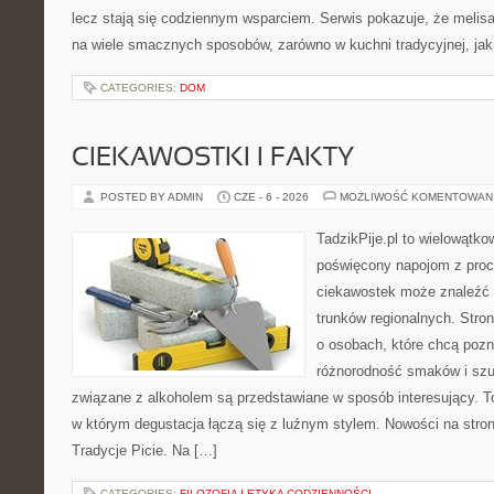
lecz stają się codziennym wsparciem. Serwis pokazuje, że meli
na wiele smacznych sposobów, zarówno w kuchni tradycyjnej, jak
CATEGORIES:
DOM
CIEKAWOSTKI I FAKTY
POSTED BY ADMIN
CZE - 6 - 2026
MOŻLIWOŚĆ KOMENTOWAN
TadzikPije.pl to wielowątk
poświęcony napojom z proc
ciekawostek może znaleźć 
trunków regionalnych. Stro
o osobach, które chcą poz
różnorodność smaków i szu
związane z alkoholem są przedstawiane w sposób interesujący. 
w którym degustacja łączą się z luźnym stylem. Nowości na stronie
Tradycje Picie. Na […]
CATEGORIES:
FILOZOFIA I ETYKA CODZIENNOŚCI