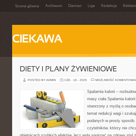
Archiwum
Damian
Liga
Redakcja
Reklam
Strona główna
CIEKAWA
DIETY I PLANY ŻYWIENIOWE
POSTED BY ADMIN
CZE - 18 - 2026
MOŻLIWOŚĆ KOMENTOWA
Spalarnia kalorii – rozbudo
masy ciała Spalarnia kalorii
stworzony z myślą o osoba
temat redukcji wagi i szuka
podanych w prosty sposób. 
czytelników, którzy nie chc
obietnicach szybkich efektów, lecz wolą spojrzeć na zdrowy styl 