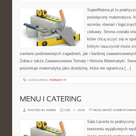
SuperMatma.pl to praktyczn
poświęcony matematyce, któ
wzorów, równań i logicznyc
ciekawy. Strona została st
które chcą uczyć się w spo
którym nauczyciel może zn
zarówno podstawowych zagadnień, jak i bardziej zaawansowany
Zobacz także Zaawansowane Tematy i Historia Matematyki. Serw
prezentuje matematykę jako dziedzinę, która nie ogranicza […]
CATEGORIES:
PORADY IT
MENU I CATERING
POSTED BY ADMIN
CZE - 7 - 2026
MOŻLIWOŚĆ KOMENTOWAN
Sala Lacerta to praktyczny
tworzeniu wyjątkowych wyda