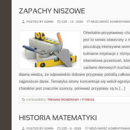
ZAPACHY NISZOWE
POSTED BY ADMIN
CZE - 13 - 2026
MOŻLIWOŚĆ KOMENTOWA
Orientalno-przyprawowy char
jest to serwis stworzony z 
poszukują intensywne aroma
kulinarne inspiracje z różny
internetowa przestrzeń, kt
zarówno domowych kucharzy,
dawna wiedzą, że odpowiednio dobrane przyprawy potrafią całkow
najprostsze danie. Tematyka strony koncentruje się wokół egzoty
charakter jest znacznie szerszy, ponieważ przyprawy są tu […]
CATEGORIES:
TRENING ROWEROWY I FITNESS
HISTORIA MATEMATYKI
POSTED BY ADMIN
CZE - 9 - 2026
MOŻLIWOŚĆ KOMENTOWAN