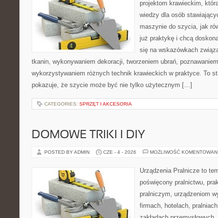
projektom krawieckim, któr
wiedzy dla osób stawiający
maszynie do szycia, jak rów
już praktykę i chcą doskona
się na wskazówkach związ
tkanin, wykonywaniem dekoracji, tworzeniem ubrań, poznawaniem
wykorzystywaniem różnych technik krawieckich w praktyce. To st
pokazuje, że szycie może być nie tylko użytecznym […]
CATEGORIES:
SPRZĘT I AKCESORIA
DOMOWE TRIKI I DIY
POSTED BY ADMIN
CZE - 4 - 2026
MOŻLIWOŚĆ KOMENTOWAN
Urządzenia Pralnicze to te
poświęcony pralnictwu, pr
pralniczym, urządzeniom 
firmach, hotelach, pralniac
zakładach przemysłowych. 