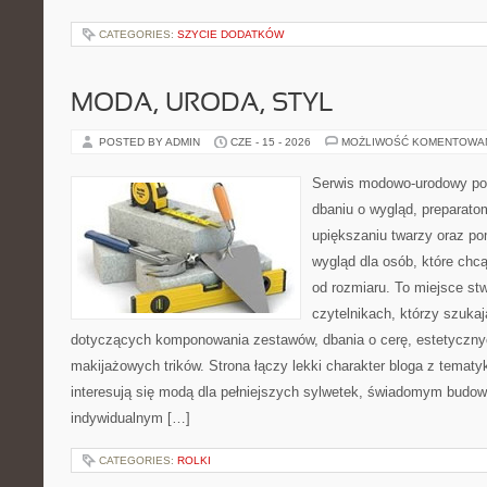
CATEGORIES:
SZYCIE DODATKÓW
MODA, URODA, STYL
POSTED BY ADMIN
CZE - 15 - 2026
MOŻLIWOŚĆ KOMENTOWA
Serwis modowo-urodowy poś
dbaniu o wygląd, preparato
upiększaniu twarzy oraz p
wygląd dla osób, które chcą
od rozmiaru. To miejsce st
czytelnikach, którzy szuka
dotyczących komponowania zestawów, dbania o cerę, estetycznych
makijażowych trików. Strona łączy lekki charakter bloga z tematy
interesują się modą dla pełniejszych sylwetek, świadomym budow
indywidualnym […]
CATEGORIES:
ROLKI