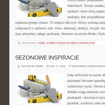
może znaleźć podpowiedzi 
rodzinnych. Strona została
osobach, które chcą zapla
spokojny, bez przypadkowyc
organizacyjnego chaosu. To miejsce dla tych, którzy szukają s
związanych z wyborem sali, menu, dekoracji, atrakcji, muzyki, b
oraz atmosfery całego spotkania. Nowości na stronie Moda i Styli
CATEGORIES:
CIĄŻA, PORÓD I POŁÓG W UJĘCIU NATURALNYM
SEZONOWE INSPIRACJE
POSTED BY ADMIN
CZE - 6 - 2026
MOŻLIWOŚĆ KOMENTOWAN
Zioła od Kuchni to serwis d
poznawać domowe sposoby 
codziennym życiu. Strona s
dodatki mogą odmienić sma
przekąsek i domowych prze
poradnik, w którym zioła ni