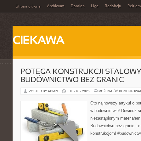
Archiwum
Damian
Liga
Redakcja
Reklam
Strona główna
CIEKAWA
POTĘGA KONSTRUKCJI STALOWY
BUDOWNICTWO BEZ GRANIC
POSTED BY ADMIN
LUT - 18 - 2025
MOŻLIWOŚĆ KOMENTOWA
Oto najnowszy artykuł o po
w budownictwie! Dowiedz się
niezastąpionym materiałem
Budownictwo bez granic - m
konstrukcjom! #budownictwo