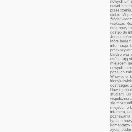
nowych umiej
nawet zmieni
przestrzenią
siebie. W pr
źródeł wied
większe. Roz
oraz nowych 
dostęp do inf
Jednocześnie
które będą fi
informacje. 
przekazywani
bardzo ważną
osób stają s
miejscem nau
nowych tema
poza ich zai
W świecie, k
kiedykolwiek
dostrzegać 
Dawniej nauk
studiami lub
współczesna
się może od
miejscu i o 
internetu, o
poznawania 
tysiące nowy
komentarzy 
życia. Jedni