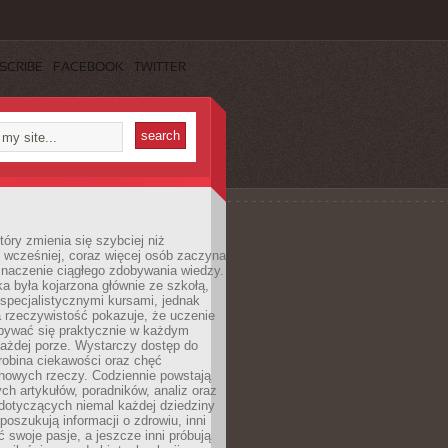
SCRIBE
FACEBOOK
TWITTER
tóry zmienia się szybciej niż
 wcześniej, coraz więcej osób zaczyna
znaczenie ciągłego zdobywania wiedzy.
a była kojarzona głównie ze szkołą,
 specjalistycznymi kursami, jednak
 rzeczywistość pokazuje, że uczenie
bywać się praktycznie w każdym
każdej porze. Wystarczy dostęp do
drobina ciekawości oraz chęć
nowych rzeczy. Codziennie powstają
ch artykułów, poradników, analiz oraz
dotyczących niemal każdej dziedziny
 poszukują informacji o zdrowiu, inni
ć swoje pasje, a jeszcze inni próbują