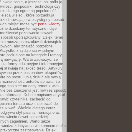
ć swoje pasje, a jeszcze inni próbują
wiłości gospodarki, technologii czy
śnie dlatego ogromną popularność
ejsca w sieci, które porządkują
 przedstawiają je w przystępny sposób.
kich miejsc może być
portal wiedzy
różne dziedziny tematyczne i daje
 możliwość poznawania nowych
 sposób uporządkowany. Dzięki temu
 nie muszą przeszukiwać dziesiątek
etowych, aby znaleźć potrzebne
Wszystko znajduje się w jednym
sto podzielone na kategorie i tematy,
ają nawigację. Warto zauważyć, że
platformy edukacyjne i informacyjne
ej stawiają na jakość treści. Artykuły
wywane przez pasjonatów, ekspertów
óre po prostu lubią dzielić się swoją
 różnorodność autorów sprawia, że
ogą spojrzeć na dany temat z wielu
Nie bez znaczenia jest również sposób
a informacji. Dobrze napisany artykuł
ekawić czytelnika, zachęcić do
ębiania tematu oraz inspirować do
szukiwań. Właśnie dlatego coraz
 odgrywa styl pisania, narracja oraz
stawienia nawet najbardziej
nych zagadnień. Warto także
e wiedza zdobywana w internecie może
 praktyczne zastosowanie. Dzięki