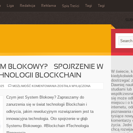
n
Liga
Redakcja
Reklama
Tagi
Tagi
Spis Treści
SUB
EM BLOKOWY? – SPOJRZENIE W
W świecie, k
HNOLOGII BLOCKCHAIN
kiedykolwiek
dostrzegać 
Dawniej nauk
CZYM
025
MOŻLIWOŚĆ KOMENTOWANIA
ZOSTAŁA WYŁĄCZONA
studiami lub
JEST
SYSTEM
współczesna
BLOKOWY?
Czym jest System Blokowy? Zapraszamy do
się może od
–
SPOJRZENIE
miejscu i o 
zanurzenia się w świat technologii Blockchain i
W
internetu, o
GŁĘBOKOŚĆ
odkrycia, jakim rewolucyjnym rozwiązaniem jest ta
poznawania 
TECHNOLOGII
BLOCKCHAIN
tysiące nowy
innowacyjna technologia. Oto spojrzenie w głąb
komentarzy 
życia. Jedni
Systemu Blokowego. #Blockchain #Technologia
chcą rozwija
#Innowacje