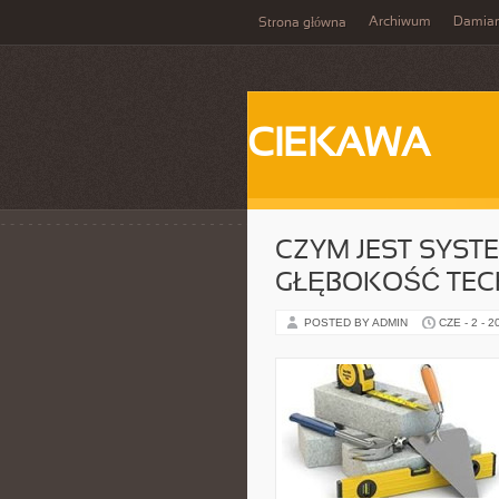
Archiwum
Damia
Strona główna
CIEKAWA
CZYM JEST SYST
GŁĘBOKOŚĆ TEC
POSTED BY ADMIN
CZE - 2 - 2