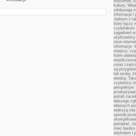
zrozumieć za
kultury. Wła
zdobywają mi
informacje i
Jednym z ta
który łączy 
czytelnikom
zagadnień w
użytkownicy
stron intern
informacje. 
miejscu, czę
które ułatwi
współczesne 
coraz części
są przygoto
lub osoby, kt
wiedzą. Taka
czytelnicy m
perspektyw. 
przekazywani
potrafi zaci
dalszego zgł
własnych po
większą rolę
sposób przed
skomplikowa
pamiętać, ż
mieć bardzo
artykułom i 