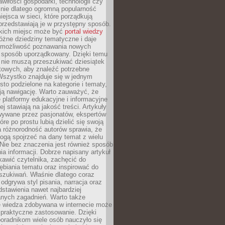
wiłości gospodarki, technologii czy
śnie dlatego ogromną popularność
ejsca w sieci, które porządkują
 przedstawiają je w przystępny sposób.
kich miejsc może być
portal wiedzy
różne dziedziny tematyczne i daje
 możliwość poznawania nowych
 sposób uporządkowany. Dzięki temu
 nie muszą przeszukiwać dziesiątek
etowych, aby znaleźć potrzebne
Wszystko znajduje się w jednym
sto podzielone na kategorie i tematy,
ają nawigację. Warto zauważyć, że
platformy edukacyjne i informacyjne
ej stawiają na jakość treści. Artykuły
wywane przez pasjonatów, ekspertów
óre po prostu lubią dzielić się swoją
 różnorodność autorów sprawia, że
ogą spojrzeć na dany temat z wielu
Nie bez znaczenia jest również sposób
a informacji. Dobrze napisany artykuł
ekawić czytelnika, zachęcić do
ębiania tematu oraz inspirować do
szukiwań. Właśnie dlatego coraz
 odgrywa styl pisania, narracja oraz
stawienia nawet najbardziej
nych zagadnień. Warto także
e wiedza zdobywana w internecie może
 praktyczne zastosowanie. Dzięki
poradnikom wiele osób nauczyło się