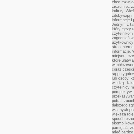
chcą rozwija
zrozumieć za
kultury. Wła
zdobywają mi
informacje i
Jednym z ta
który łączy 
czytelnikom
zagadnień w
użytkownicy
stron intern
informacje. 
miejscu, czę
które ułatwi
współczesne 
coraz części
są przygoto
lub osoby, kt
wiedzą. Taka
czytelnicy m
perspektyw. 
przekazywani
potrafi zaci
dalszego zgł
własnych po
większą rolę
sposób przed
skomplikowa
pamiętać, ż
mieć bardzo