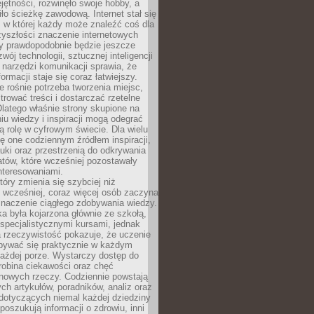
ętności, rozwinęło swoje hobby, a
ło ścieżkę zawodową. Internet stał się
, w której każdy może znaleźć coś dla
zyszłości znaczenie internetowych
zy prawdopodobnie będzie jeszcze
wój technologii, sztucznej inteligencji
narzędzi komunikacji sprawia, że
ormacji staje się coraz łatwiejszy.
 rośnie potrzeba tworzenia miejsc,
ltrować treści i dostarczać rzetelne
Dlatego właśnie strony skupione na
u wiedzy i inspiracji mogą odegrać
 rolę w cyfrowym świecie. Dla wielu
ię one codziennym źródłem inspiracji,
ki oraz przestrzenią do odkrywania
tów, które wcześniej pozostawały
nteresowaniami.
tóry zmienia się szybciej niż
 wcześniej, coraz więcej osób zaczyna
znaczenie ciągłego zdobywania wiedzy.
a była kojarzona głównie ze szkołą,
 specjalistycznymi kursami, jednak
 rzeczywistość pokazuje, że uczenie
bywać się praktycznie w każdym
każdej porze. Wystarczy dostęp do
drobina ciekawości oraz chęć
nowych rzeczy. Codziennie powstają
ch artykułów, poradników, analiz oraz
dotyczących niemal każdej dziedziny
 poszukują informacji o zdrowiu, inni