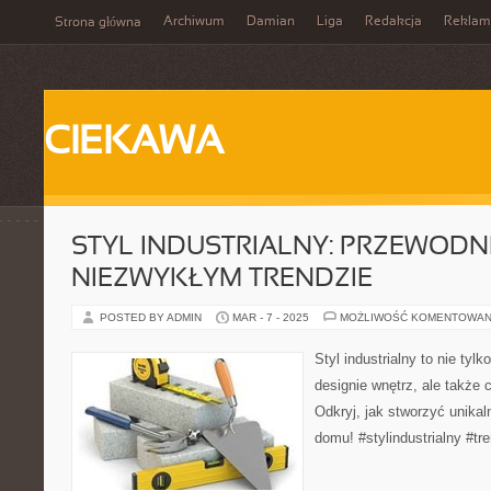
Archiwum
Damian
Liga
Redakcja
Reklam
Strona główna
CIEKAWA
STYL INDUSTRIALNY: PRZEWODN
NIEZWYKŁYM TRENDZIE
POSTED BY ADMIN
MAR - 7 - 2025
MOŻLIWOŚĆ KOMENTOWAN
Styl industrialny to nie tyl
designie wnętrz, ale także 
Odkryj, jak stworzyć unika
domu! #stylindustrialny #tr