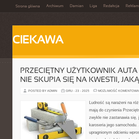
Archiwum
Damian
Liga
Redakcja
Reklam
Strona główna
CIEKAWA
PRZECIĘTNY UŻYTKOWNIK AUTA
NIE SKUPIA SIĘ NA KWESTII, JA
POSTED BY ADMIN
GRU - 23 - 2025
MOŻLIWOŚĆ KOMENTOWA
Ludność są narażeni na róż
mają do czynienia Przecię
zwykle nie zastanawia się, 
karoseria jego samochodu.
upragnionym odcieniu wprost