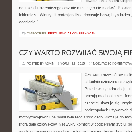
powierzchnia lakieru ulegn
do zakładu lakierniczego oraz nie musi się o nic martwić. Potwier
lakiernicze. Wierzy, iż profesjonalista dopasuje barwę i typ lakier
ocenienie […]
CATEGORIES:
RESTAURACJA I KONSERWACJA
CZY WARTO ROZWIJAĆ SWOJĄ F
POSTED BY ADMIN
GRU - 22 - 2025
MOŻLIWOŚĆ KOMENTOWA
Czy warto rozwijać swoją fi
aktualnie dziedzina niezwy
Przede wszystkim obejmuje 
pracują mechanicznie. Jed
częściej ukazują się urządze
podzespołach używanych do
motoryzacyjnych i na podstawie tego sporo osób wlicza je do moto
która daje człowiekowi niezwykły komfort w codziennym życiu, b
środków transportu powoduje, że ludzie mają możliwość komfort