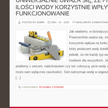
UNIWERSALNIE UWAŻA SIĘ, ŻE PI
ILOŚCI WODY KORZYSTNIE WPŁ
FUNKCJONOWANIE
POSTED BY ADMIN
GRU - 22 - 2025
MOŻLIWOŚĆ KOMENTOWA
Jak wiadomo, w dzisiejszy
Powszechnie uważa się, że p
korzystnie wpływa na funk
który producent wody butel
jednak, że nie każdy typ w
trunkiem dla wszystkich. 
problemy z sercem, nadciśnieniem czy też cukrzycą, picie wody 
może nam wyłącznie zaszkodzić. Sód zatrzymuje wodę w organizm
[…]
CATEGORIES:
RYSUNEK CYFROWY