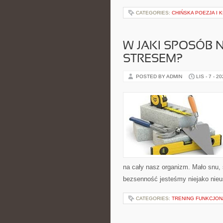
CATEGORIES:
CHIŃSKA POEZJA I 
W JAKI SPOSÓB 
STRESEM?
POSTED BY ADMIN
LIS - 7 - 2
na cały nasz organizm. Mało snu, 
bezsenność jesteśmy niejako nieu
CATEGORIES:
TRENING FUNKCJO