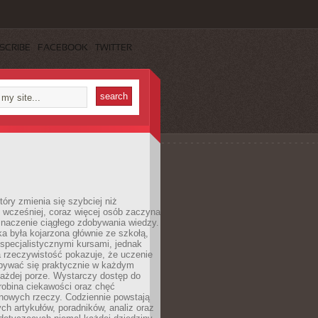
SCRIBE
FACEBOOK
TWITTER
tóry zmienia się szybciej niż
 wcześniej, coraz więcej osób zaczyna
znaczenie ciągłego zdobywania wiedzy.
a była kojarzona głównie ze szkołą,
 specjalistycznymi kursami, jednak
 rzeczywistość pokazuje, że uczenie
bywać się praktycznie w każdym
każdej porze. Wystarczy dostęp do
drobina ciekawości oraz chęć
nowych rzeczy. Codziennie powstają
ch artykułów, poradników, analiz oraz