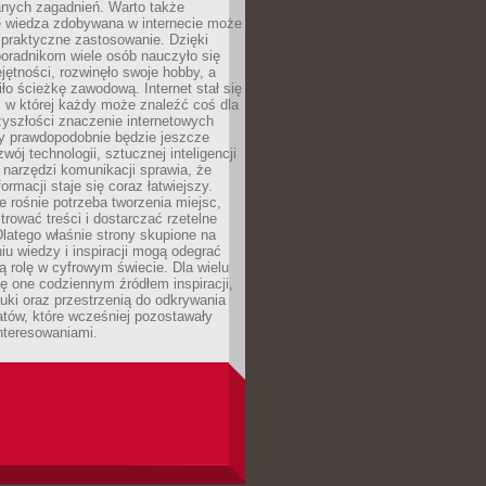
nych zagadnień. Warto także
e wiedza zdobywana w internecie może
 praktyczne zastosowanie. Dzięki
poradnikom wiele osób nauczyło się
ętności, rozwinęło swoje hobby, a
ło ścieżkę zawodową. Internet stał się
, w której każdy może znaleźć coś dla
zyszłości znaczenie internetowych
zy prawdopodobnie będzie jeszcze
wój technologii, sztucznej inteligencji
narzędzi komunikacji sprawia, że
ormacji staje się coraz łatwiejszy.
 rośnie potrzeba tworzenia miejsc,
ltrować treści i dostarczać rzetelne
Dlatego właśnie strony skupione na
u wiedzy i inspiracji mogą odegrać
 rolę w cyfrowym świecie. Dla wielu
ię one codziennym źródłem inspiracji,
ki oraz przestrzenią do odkrywania
tów, które wcześniej pozostawały
nteresowaniami.