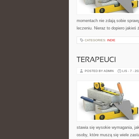
momentach nie zdają sobie spraw
leczeniu. Nieraz to dopiero jakieś
CATEGORIES:
INDIE
TERAPEUCI
POSTED BY ADMIN
LIS - 7 - 2
stawia się wysokie wymagania, jak
osoby, które muszą się wiele za