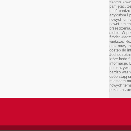
skomplikowa
pamiętać, ż
mieć bardzo
artykułom i 
nowych umiej
nawet zmieni
przestrzenią
siebie. W pr
źródeł wied
większe. Roz
oraz nowych 
dostęp do inf
Jednocześnie
które będą fi
informacje. 
przekazywani
bardzo ważną
osób stają s
miejscem nau
nowych tema
poza ich zai