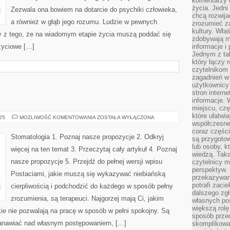
komentarzy 
życia. Jedni
Zezwala ona bowiem na dotarcie do psychiki człowieka,
chcą rozwija
a również w głąb jego rozumu. Ludzie w pewnych
zrozumieć za
kultury. Wła
y z tego, że na wiadomym etapie życia muszą poddać się
zdobywają mi
 życiowe […]
informacje i
Jednym z ta
który łączy 
czytelnikom
zagadnień w
użytkownicy
stron intern
informacje. 
miejscu, czę
które ułatwi
TERAPEUCI
025
MOŻLIWOŚĆ KOMENTOWANIA
ZOSTAŁA WYŁĄCZONA
współczesne 
coraz części
Stomatologia 1. Poznaj nasze propozycje 2. Odkryj
są przygoto
lub osoby, kt
więcej na ten temat 3. Przeczytaj cały artykuł 4. Poznaj
wiedzą. Taka
nasze propozycje 5. Przejdź do pełnej wersji wpisu
czytelnicy m
perspektyw. 
Postaciami, jakie muszą się wykazywać niebiańską
przekazywani
potrafi zaci
cierpliwością i podchodzić do każdego w sposób pełny
dalszego zgł
zrozumienia, są terapeuci. Najgorzej mają Ci, jakim
własnych po
większą rolę
ie nie pozwalają na pracę w sposób w pełni spokojny. Są
sposób przed
stanawiać nad własnym postępowaniem, […]
skomplikowa