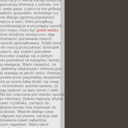
dotyczących niemal każdej dziedziny
 poszukują informacji o zdrowiu, inni
ć swoje pasje, a jeszcze inni próbują
wiłości gospodarki, technologii czy
śnie dlatego ogromną popularność
ejsca w sieci, które porządkują
 przedstawiają je w przystępny sposób.
kich miejsc może być
portal wiedzy
różne dziedziny tematyczne i daje
 możliwość poznawania nowych
 sposób uporządkowany. Dzięki temu
 nie muszą przeszukiwać dziesiątek
etowych, aby znaleźć potrzebne
Wszystko znajduje się w jednym
sto podzielone na kategorie i tematy,
ają nawigację. Warto zauważyć, że
platformy edukacyjne i informacyjne
ej stawiają na jakość treści. Artykuły
wywane przez pasjonatów, ekspertów
óre po prostu lubią dzielić się swoją
 różnorodność autorów sprawia, że
ogą spojrzeć na dany temat z wielu
Nie bez znaczenia jest również sposób
a informacji. Dobrze napisany artykuł
ekawić czytelnika, zachęcić do
ębiania tematu oraz inspirować do
szukiwań. Właśnie dlatego coraz
 odgrywa styl pisania, narracja oraz
stawienia nawet najbardziej
nych zagadnień. Warto także