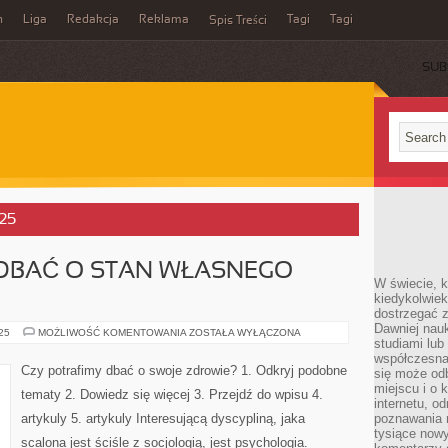
n
Liga
Redakcja
Reklama
Tagi
Tagi
Spis Treści
SUB
025
 DBAĆ O STAN WŁASNEGO
W świecie, k
kiedykolwiek
dostrzegać 
Dawniej nauk
CZY
025
MOŻLIWOŚĆ KOMENTOWANIA
ZOSTAŁA WYŁĄCZONA
studiami lub
POTRAFIMY
DBAĆ
współczesna
O
Czy potrafimy dbać o swoje zdrowie? 1. Odkryj podobne
się może od
STAN
WŁASNEGO
miejscu i o 
tematy 2. Dowiedz się więcej 3. Przejdź do wpisu 4.
ZDROWIA?
internetu, o
artykuly 5. artykuly Interesującą dyscypliną, jaka
poznawania 
tysiące nowy
scalona jest ściśle z socjologią, jest psychologia.