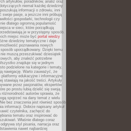
ch artykułów, poradników, analiz oraz
dotyczących niemal każdej dziedziny
 poszukują informacji o zdrowiu, inni
ć swoje pasje, a jeszcze inni próbują
wiłości gospodarki, technologii czy
śnie dlatego ogromną popularność
ejsca w sieci, które porządkują
 przedstawiają je w przystępny sposób.
kich miejsc może być
portal wiedzy
różne dziedziny tematyczne i daje
 możliwość poznawania nowych
 sposób uporządkowany. Dzięki temu
 nie muszą przeszukiwać dziesiątek
etowych, aby znaleźć potrzebne
Wszystko znajduje się w jednym
sto podzielone na kategorie i tematy,
ają nawigację. Warto zauważyć, że
platformy edukacyjne i informacyjne
ej stawiają na jakość treści. Artykuły
wywane przez pasjonatów, ekspertów
óre po prostu lubią dzielić się swoją
 różnorodność autorów sprawia, że
ogą spojrzeć na dany temat z wielu
Nie bez znaczenia jest również sposób
a informacji. Dobrze napisany artykuł
ekawić czytelnika, zachęcić do
ębiania tematu oraz inspirować do
szukiwań. Właśnie dlatego coraz
 odgrywa styl pisania, narracja oraz
stawienia nawet najbardziej