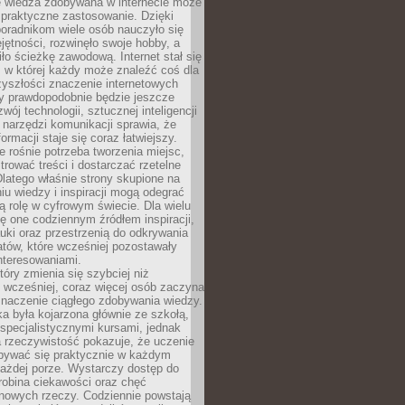
e wiedza zdobywana w internecie może
 praktyczne zastosowanie. Dzięki
poradnikom wiele osób nauczyło się
ętności, rozwinęło swoje hobby, a
ło ścieżkę zawodową. Internet stał się
, w której każdy może znaleźć coś dla
zyszłości znaczenie internetowych
zy prawdopodobnie będzie jeszcze
wój technologii, sztucznej inteligencji
narzędzi komunikacji sprawia, że
ormacji staje się coraz łatwiejszy.
 rośnie potrzeba tworzenia miejsc,
ltrować treści i dostarczać rzetelne
Dlatego właśnie strony skupione na
u wiedzy i inspiracji mogą odegrać
 rolę w cyfrowym świecie. Dla wielu
ię one codziennym źródłem inspiracji,
ki oraz przestrzenią do odkrywania
tów, które wcześniej pozostawały
nteresowaniami.
tóry zmienia się szybciej niż
 wcześniej, coraz więcej osób zaczyna
znaczenie ciągłego zdobywania wiedzy.
a była kojarzona głównie ze szkołą,
 specjalistycznymi kursami, jednak
 rzeczywistość pokazuje, że uczenie
bywać się praktycznie w każdym
każdej porze. Wystarczy dostęp do
drobina ciekawości oraz chęć
nowych rzeczy. Codziennie powstają