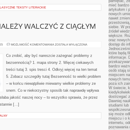
pamiętać, ż
mieć bardzo
KLASYCZNE TEKSTY LITERACKIE
artykułom i 
nowych umiej
nawet zmieni
przestrzenią
NALEŻY WALCZYĆ Z CIĄGŁYM
siebie. W pr
źródeł wied
większe. Roz
oraz nowych 
dostęp do inf
W
025
MOŻLIWOŚĆ KOMENTOWANIA
ZOSTAŁA WYŁĄCZONA
JAKI
Jednocześnie
SPOSÓB
które będą fi
NALEŻY
Co zrobić, aby być nareszcie zażegnać problemy z
informacje. 
WALCZYĆ
Z
przekazywani
bezsennością? 1. mapa strony 2. Więcej ciekawych
CIĄGŁYM
bardzo ważną
STRESEM?
treści tutaj 3. spis tresci 4. Odkryj więcej na ten temat
osób stają s
miejscem nau
5. Zobacz szczegóły tutaj Bezsenność to wielki problem
nowych tema
– w końcu niewątpliwie miewamy wielkie problemy ze
poza ich zai
W świecie, k
snem. Co w niekorzystny sposób tak naprawdę wpływa
kiedykolwiek
dostrzegać 
słaba jakość naszej nocy – to wszystko sprawia, że przez
Dawniej nauk
stannie […]
studiami lub
współczesna
się może od
NALNY
miejscu i o 
internetu, o
poznawania 