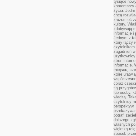
tysiące nowy
komentarzy 
życia. Jedni
chcą rozwija
zrozumieć za
kultury. Wła
zdobywają mi
informacje i
Jednym z ta
który łączy 
czytelnikom
zagadnień w
użytkownicy
stron intern
informacje. 
miejscu, czę
które ułatwi
współczesne 
coraz części
są przygoto
lub osoby, kt
wiedzą. Taka
czytelnicy m
perspektyw. 
przekazywani
potrafi zaci
dalszego zgł
własnych po
większą rolę
sposób przed