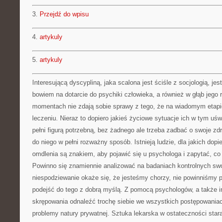
3.
Przejdź do wpisu
4.
artykuly
5.
artykuly
Interesującą dyscypliną, jaka scalona jest ściśle z socjologią, je
bowiem na dotarcie do psychiki człowieka, a również w głąb jeg
momentach nie zdają sobie sprawy z tego, że na wiadomym etap
leczeniu. Nieraz to dopiero jakieś życiowe sytuacje ich w tym u
pełni figurą potrzebną, bez żadnego ale trzeba zadbać o swoje zd
do niego w pełni rozważny sposób. Istnieją ludzie, dla jakich dopie
omdlenia są znakiem, aby pojawić się u psychologa i zapytać, co 
Powinno się znamiennie analizować na badaniach kontrolnych sw
niespodziewanie okaże się, że jesteśmy chorzy, nie powinniśmy 
podejść do tego z dobrą myślą. Z pomocą psychologów, a także 
skrępowania odnaleźć trochę siebie we wszystkich postępowani
problemy natury prywatnej. Sztuka lekarska w ostateczności st