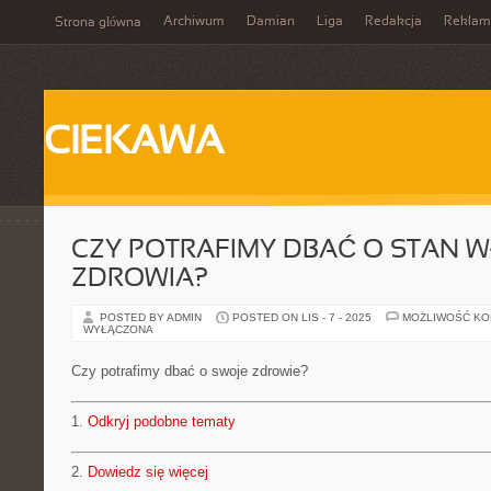
Archiwum
Damian
Liga
Redakcja
Reklam
Strona główna
CIEKAWA
CZY POTRAFIMY DBAĆ O STAN 
ZDROWIA?
POSTED BY ADMIN
POSTED ON LIS - 7 - 2025
MOŻLIWOŚĆ K
WYŁĄCZONA
Czy potrafimy dbać o swoje zdrowie?
1.
Odkryj podobne tematy
2.
Dowiedz się więcej