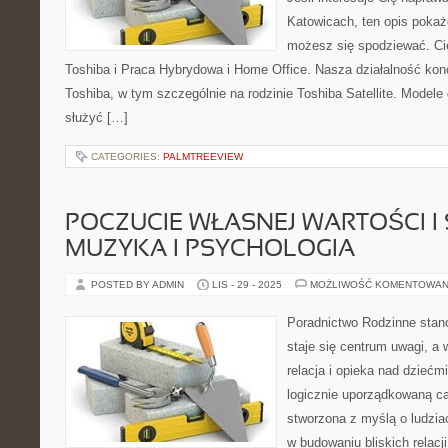
Katowicach, ten opis pokaż
możesz się spodziewać. Ci
Toshiba i Praca Hybrydowa i Home Office. Nasza działalność konc
Toshiba, w tym szczególnie na rodzinie Toshiba Satellite. Modele
służyć […]
CATEGORIES:
PALMTREEVIEW
POCZUCIE WŁASNEJ WARTOŚCI I
MUZYKA I PSYCHOLOGIA
POSTED BY ADMIN
LIS - 29 - 2025
MOŻLIWOŚĆ KOMENTOWAN
Poradnictwo Rodzinne stanow
staje się centrum uwagi, a 
relacja i opieka nad dziećmi
logicznie uporządkowaną ca
stworzona z myślą o ludzia
w budowaniu bliskich relacji