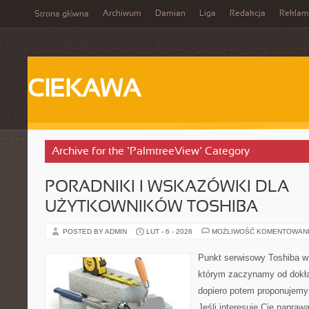
Archiwum
Damian
Liga
Redakcja
Reklam
Strona główna
CIEKAWA
Archive for the ‘PalmtreeView’ Category
PORADNIKI I WSKAZÓWKI DLA
UŻYTKOWNIKÓW TOSHIBA
POSTED BY ADMIN
LUT - 6 - 2026
MOŻLIWOŚĆ KOMENTOWAN
Punkt serwisowy Toshiba w
którym zaczynamy od dokład
dopiero potem proponujemy
Jeśli interesuje Cię napraw