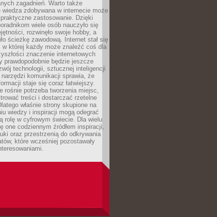
nych zagadnień. Warto także
e wiedza zdobywana w internecie może
 praktyczne zastosowanie. Dzięki
poradnikom wiele osób nauczyło się
ętności, rozwinęło swoje hobby, a
ło ścieżkę zawodową. Internet stał się
, w której każdy może znaleźć coś dla
zyszłości znaczenie internetowych
zy prawdopodobnie będzie jeszcze
wój technologii, sztucznej inteligencji
narzędzi komunikacji sprawia, że
ormacji staje się coraz łatwiejszy.
 rośnie potrzeba tworzenia miejsc,
ltrować treści i dostarczać rzetelne
Dlatego właśnie strony skupione na
u wiedzy i inspiracji mogą odegrać
 rolę w cyfrowym świecie. Dla wielu
ię one codziennym źródłem inspiracji,
ki oraz przestrzenią do odkrywania
tów, które wcześniej pozostawały
nteresowaniami.