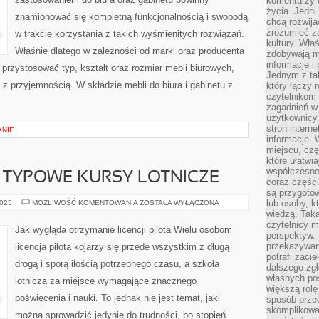
komentarzy 
ORAZ
GABINETU
życia. Jedni
znamionować się kompletną funkcjonalnością i swobodą
POWINNY
chcą rozwija
CHARAKTERYZOWAĆ
zrozumieć za
w trakcie korzystania z takich wyśmienitych rozwiązań.
kultury. Wła
Właśnie dlatego w zależności od marki oraz producenta
zdobywają mi
informacje i
 przystosować typ, kształt oraz rozmiar mebli biurowych,
Jednym z ta
 z przyjemnością. W składzie mebli do biura i gabinetu z
który łączy 
czytelnikom
zagadnień w
użytkownicy
stron intern
ANIE
informacje. 
miejscu, czę
które ułatwi
współczesne 
Ą TYPOWE KURSY LOTNICZE
coraz części
są przygoto
JAK
lub osoby, kt
2025
MOŻLIWOŚĆ KOMENTOWANIA
ZOSTAŁA WYŁĄCZONA
PRZEBIEGAJĄ
wiedzą. Taka
TYPOWE
czytelnicy m
KURSY
Jak wygląda otrzymanie licencji pilota Wielu osobom
LOTNICZE
perspektyw. 
przekazywani
licencja pilota kojarzy się przede wszystkim z długą
potrafi zaci
drogą i sporą ilością potrzebnego czasu, a szkoła
dalszego zgł
własnych po
lotnicza za miejsce wymagające znacznego
większą rolę
poświęcenia i nauki. To jednak nie jest temat, jaki
sposób przed
skomplikowa
można sprowadzić jedynie do trudności, bo stopień