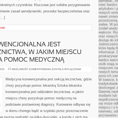
pamiętać, ż
mieć bardzo
onkretnych czynników. Kluczowe jest solidne przygotowanie
artykułom i 
zumienie zasad aerodynamiki, procedur bezpieczeństwa oraz
nowych umiej
nawet zmieni
 […]
przestrzenią
siebie. W pr
ANIE
źródeł wied
większe. Roz
oraz nowych 
dostęp do inf
ENCJONALNA JEST
Jednocześnie
które będą fi
NICTWA, W JAKIM MIEJSCU
informacje. 
przekazywani
A POMOC MEDYCZNĄ
bardzo ważną
osób stają s
miejscem nau
MEDYCYNA
2025
MOŻLIWOŚĆ KOMENTOWANIA
ZOSTAŁA WYŁĄCZONA
nowych tema
KONWENCJONALNA
JEST
poza ich zai
ODDZIAŁEM
Medycyna konwencjonalna jest sekcją lecznictwa, gdzie
W świecie, k
LECZNICTWA,
kiedykolwiek
W
chory pozyskuje pomoc lekarską Sztuka lekarska
JAKIM
dostrzegać 
MIEJSCU
Dawniej nauk
konwencjonalna jest oddziałem lecznictwa, w jakim
CHORY
ZDOBYWA
studiami lub
miejscu chory pozyskuje pomoc medyczną na
POMOC
współczesna
MEDYCZNĄ
się może od
podstawie postawionej diagnozy. Kurowanie odbywa się
miejscu i o 
w domu chorego bądź w szpitalu przez przeznaczenie
internetu, o
poznawania 
ą można podzielić na kilka dyscyplin, a każda z nich ma