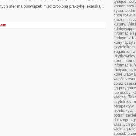
tysiące nowy
komentarzy 
tych sfer ma obowiązek mieć zrobioną praktykę lekarską i,
życia. Jedni
chcą rozwija
zrozumieć za
kultury. Wła
ANIE
zdobywają mi
informacje i
Jednym z ta
który łączy 
czytelnikom
zagadnień w
użytkownicy
stron intern
informacje. 
miejscu, czę
które ułatwi
współczesne 
coraz części
są przygoto
lub osoby, kt
wiedzą. Taka
czytelnicy m
perspektyw. 
przekazywani
potrafi zaci
dalszego zgł
własnych po
większą rolę
sposób przed