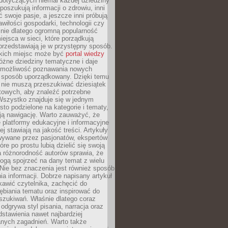
dotyczących niemal każdej dziedziny
 poszukują informacji o zdrowiu, inni
ć swoje pasje, a jeszcze inni próbują
wiłości gospodarki, technologii czy
śnie dlatego ogromną popularność
ejsca w sieci, które porządkują
 przedstawiają je w przystępny sposób.
kich miejsc może być
portal wiedzy
różne dziedziny tematyczne i daje
 możliwość poznawania nowych
 sposób uporządkowany. Dzięki temu
 nie muszą przeszukiwać dziesiątek
etowych, aby znaleźć potrzebne
Wszystko znajduje się w jednym
sto podzielone na kategorie i tematy,
ają nawigację. Warto zauważyć, że
platformy edukacyjne i informacyjne
ej stawiają na jakość treści. Artykuły
wywane przez pasjonatów, ekspertów
óre po prostu lubią dzielić się swoją
 różnorodność autorów sprawia, że
ogą spojrzeć na dany temat z wielu
Nie bez znaczenia jest również sposób
a informacji. Dobrze napisany artykuł
ekawić czytelnika, zachęcić do
ębiania tematu oraz inspirować do
szukiwań. Właśnie dlatego coraz
 odgrywa styl pisania, narracja oraz
stawienia nawet najbardziej
nych zagadnień. Warto także