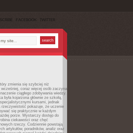
SCRIBE
FACEBOOK
TWITTER
tóry zmienia się szybciej niż
 wcześniej, coraz więcej osób zaczyna
znaczenie ciągłego zdobywania wiedzy.
a była kojarzona głównie ze szkołą,
 specjalistycznymi kursami, jednak
 rzeczywistość pokazuje, że uczenie
bywać się praktycznie w każdym
każdej porze. Wystarczy dostęp do
drobina ciekawości oraz chęć
nowych rzeczy. Codziennie powstają
ch artykułów, poradników, analiz oraz