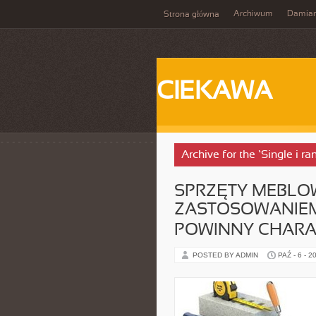
Archiwum
Damia
Strona główna
CIEKAWA
Archive for the ‘Single i 
SPRZĘTY MEBLOW
ZASTOSOWANIEM
POWINNY CHAR
POSTED BY ADMIN
PAŹ - 6 - 2