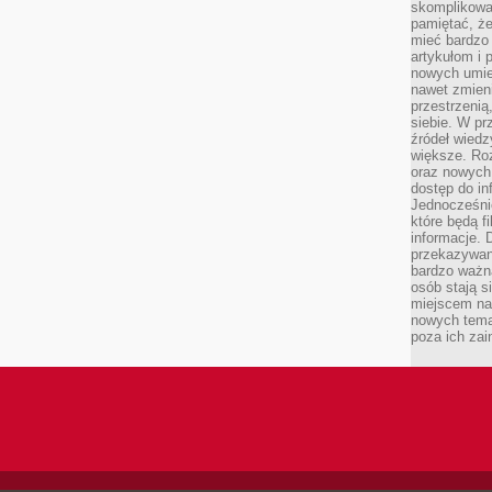
skomplikowa
pamiętać, ż
mieć bardzo
artykułom i 
nowych umiej
nawet zmieni
przestrzenią
siebie. W pr
źródeł wied
większe. Roz
oraz nowych 
dostęp do inf
Jednocześnie
które będą fi
informacje. 
przekazywani
bardzo ważną
osób stają s
miejscem nau
nowych tema
poza ich zai