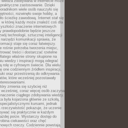
e wiedza zdobywana w internecie może
 praktyczne zastosowanie. Dzięki
poradnikom wiele osób nauczyło się
ętności, rozwinęło swoje hobby, a
ło ścieżkę zawodową. Internet stał się
, w której każdy może znaleźć coś dla
zyszłości znaczenie internetowych
zy prawdopodobnie będzie jeszcze
wój technologii, sztucznej inteligencji
narzędzi komunikacji sprawia, że
ormacji staje się coraz łatwiejszy.
 rośnie potrzeba tworzenia miejsc,
ltrować treści i dostarczać rzetelne
Dlatego właśnie strony skupione na
u wiedzy i inspiracji mogą odegrać
 rolę w cyfrowym świecie. Dla wielu
ię one codziennym źródłem inspiracji,
ki oraz przestrzenią do odkrywania
tów, które wcześniej pozostawały
nteresowaniami.
tóry zmienia się szybciej niż
 wcześniej, coraz więcej osób zaczyna
znaczenie ciągłego zdobywania wiedzy.
a była kojarzona głównie ze szkołą,
 specjalistycznymi kursami, jednak
 rzeczywistość pokazuje, że uczenie
bywać się praktycznie w każdym
każdej porze. Wystarczy dostęp do
drobina ciekawości oraz chęć
nowych rzeczy. Codziennie powstają