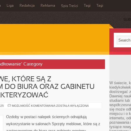
n
Liga
Redakcja
Reklama
Tagi
Tagi
Spis Treści
SUB
randkowanie’ Category
E, KTÓRE SĄ Z
W świecie, k
 DO BIURA ORAZ GABINETU
kiedykolwiek
dostrzegać 
AKTERYZOWAĆ
Dawniej nauk
studiami lub
współczesna
SPRZĘTY
025
MOŻLIWOŚĆ KOMENTOWANIA
ZOSTAŁA WYŁĄCZONA
MEBLOWE,
się może od
KTÓRE
miejscu i o 
SĄ
Ozdoby w postaci nalepek ściennych odnajdują
internetu, o
Z
ZASTOSOWANIEM
poznawania 
wykorzystanie w salonach Sprzęty meblowe, które są z
DO
tysiące nowy
BIURA
zastosowaniem do biura oraz gabinetu powinny