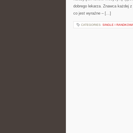
dobrego lekarza. Znawca każdej z 
co jest wyraźne – […]
CATEGORIES:
SINGLE I RANDKOW