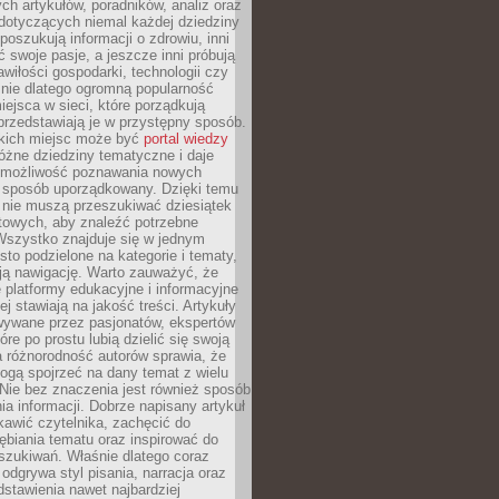
ch artykułów, poradników, analiz oraz
dotyczących niemal każdej dziedziny
 poszukują informacji o zdrowiu, inni
ć swoje pasje, a jeszcze inni próbują
wiłości gospodarki, technologii czy
śnie dlatego ogromną popularność
ejsca w sieci, które porządkują
 przedstawiają je w przystępny sposób.
kich miejsc może być
portal wiedzy
różne dziedziny tematyczne i daje
 możliwość poznawania nowych
 sposób uporządkowany. Dzięki temu
 nie muszą przeszukiwać dziesiątek
etowych, aby znaleźć potrzebne
Wszystko znajduje się w jednym
sto podzielone na kategorie i tematy,
ają nawigację. Warto zauważyć, że
platformy edukacyjne i informacyjne
ej stawiają na jakość treści. Artykuły
wywane przez pasjonatów, ekspertów
óre po prostu lubią dzielić się swoją
 różnorodność autorów sprawia, że
ogą spojrzeć na dany temat z wielu
Nie bez znaczenia jest również sposób
a informacji. Dobrze napisany artykuł
ekawić czytelnika, zachęcić do
ębiania tematu oraz inspirować do
szukiwań. Właśnie dlatego coraz
 odgrywa styl pisania, narracja oraz
stawienia nawet najbardziej