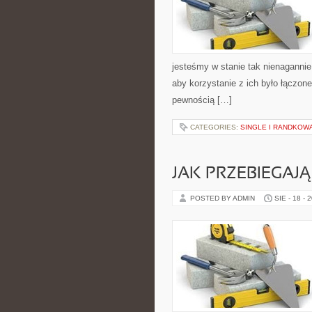
jesteśmy w stanie tak nienagannie
aby korzystanie z ich było łączone
pewnością […]
CATEGORIES:
SINGLE I RANDKOW
JAK PRZEBIEGAJ
POSTED BY ADMIN
SIE - 18 - 