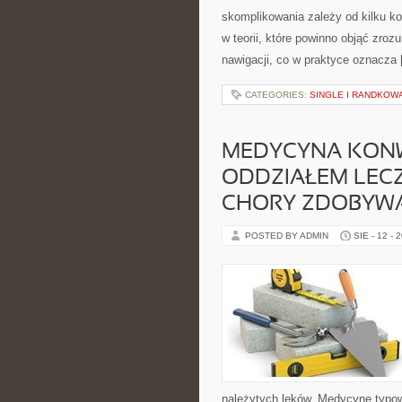
skomplikowania zależy od kilku k
w teorii, które powinno objąć zro
nawigacji, co w praktyce oznacza
CATEGORIES:
SINGLE I RANDKOW
MEDYCYNA KONW
ODDZIAŁEM LECZ
CHORY ZDOBYW
POSTED BY ADMIN
SIE - 12 - 
należytych leków. Medycynę typow