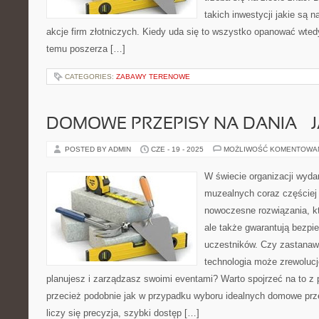
takich inwestycji jakie są n
akcje firm złotniczych. Kiedy uda się to wszystko opanować wted
temu poszerza […]
CATEGORIES:
ZABAWY TERENOWE
DOMOWE PRZEPISY NA DANIA – 
POSTED BY ADMIN
CZE - 19 - 2025
MOŻLIWOŚĆ KOMENTOWA
W świecie organizacji wyd
muzealnych coraz częściej
nowoczesne rozwiązania, któ
ale także gwarantują bezpi
uczestników. Czy zastanawi
technologia może zrewolucj
planujesz i zarządzasz swoimi eventami? Warto spojrzeć na to z
przecież podobnie jak w przypadku wyboru idealnych domowe przep
liczy się precyzja, szybki dostęp […]