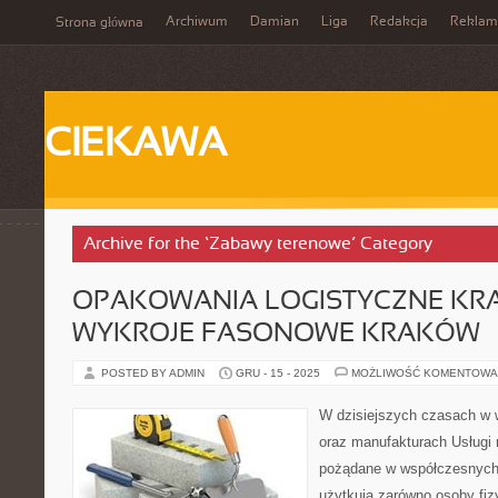
Archiwum
Damian
Liga
Redakcja
Reklam
Strona główna
CIEKAWA
Archive for the ‘Zabawy terenowe’ Category
OPAKOWANIA LOGISTYCZNE KR
WYKROJE FASONOWE KRAKÓW
POSTED BY ADMIN
GRU - 15 - 2025
MOŻLIWOŚĆ KOMENTOWA
W dzisiejszych czasach w w
oraz manufakturach Usługi
pożądane w współczesnych 
użytkują zarówno osoby fizy