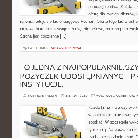
przedsiębiorstwa. Każda fi
ofertę dla swoich klientów, 
renomą raduje się biuro księgowe Poznań. Oferta tego biura jest 
ciekawe biuro to ma swoją stronkę internetową, na której umieścił
Strona jest codzienne […]
CATEGORIES:
ZABAWY TERENOWE
TO JEDNA Z NAJPOPULARNIEJSZ
POŻYCZEK UDOSTĘPNIANYCH P
INSTYTUCJE.
POSTED BY ADMIN
SIE - 14 - 2025
MOŻLIWOŚĆ KOMENTOWA
Każda firma mała czy wielk
w złoto są to takie inwestyc
spotkać. W szczególe wykon
tym znają. Na początku nie 
trzeba się na złocie znać. 