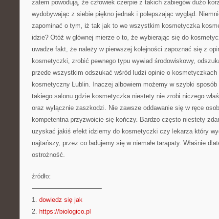
zatem powodują, że człowiek czerpie z takich zabiegów dużo korz
wydobywając z siebie piękno jednak i polepszając wygląd. Niemni
zapominać o tym, iż tak jak to we wszystkim kosmetyczka kosme
idzie? Otóż w głównej mierze o to, że wybierając się do kosmety
uwadze fakt, że należy w pierwszej kolejności zapoznać się z opi
kosmetyczki, zrobić pewnego typu wywiad środowiskowy, odszuka
przede wszystkim odszukać wśród ludzi opinie o kosmetyczkach 
kosmetyczny Lublin. Inaczej albowiem możemy w szybki sposób 
takiego salonu gdzie kosmetyczka niestety nie zrobi niczego wła
oraz wyłącznie zaszkodzi. Nie zawsze oddawanie się w ręce osob
kompetentna przyzwoicie się kończy. Bardzo często niestety zda
uzyskać jakiś efekt idziemy do kosmetyczki czy lekarza który wy
najtańszy, przez co ładujemy się w niemałe tarapaty. Właśnie dla
ostrożność.
źródło:
———————————
1.
dowiedz się jak
2.
https://biologico.pl