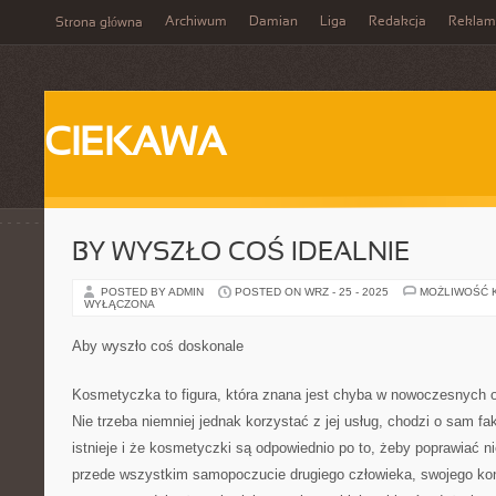
Archiwum
Damian
Liga
Redakcja
Reklam
Strona główna
CIEKAWA
BY WYSZŁO COŚ IDEALNIE
POSTED BY ADMIN
POSTED ON WRZ - 25 - 2025
MOŻLIWOŚĆ 
WYŁĄCZONA
Aby wyszło coś doskonale
Kosmetyczka to figura, która znana jest chyba w nowoczesnych
Nie trzeba niemniej jednak korzystać z jej usług, chodzi o sam fak
istnieje i że kosmetyczki są odpowiednio po to, żeby poprawiać n
przede wszystkim samopoczucie drugiego człowieka, swojego ko