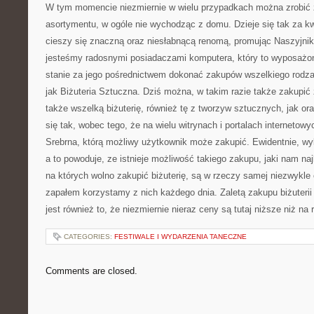
W tym momencie niezmiernie w wielu przypadkach można zrobić 
asortymentu, w ogóle nie wychodząc z domu. Dzieje się tak za kwes
cieszy się znaczną oraz niesłabnącą renomą, promując Naszyjniki
jesteśmy radosnymi posiadaczami komputera, który to wyposażon
stanie za jego pośrednictwem dokonać zakupów wszelkiego rodza
jak Biżuteria Sztuczna. Dziś można, w takim razie także zakupić
także wszelką biżuterię, również tę z tworzyw sztucznych, jak ora
się tak, wobec tego, że na wielu witrynach i portalach internetowy
Srebrna, którą możliwy użytkownik może zakupić. Ewidentnie, wybór
a to powoduje, ze istnieje możliwość takiego zakupu, jaki nam naj
na których wolno zakupić biżuterię, są w rzeczy samej niezwykle 
zapałem korzystamy z nich każdego dnia. Zaletą zakupu biżuterii
jest również to, że niezmiernie nieraz ceny są tutaj niższe niż n
CATEGORIES:
FESTIWALE I WYDARZENIA TANECZNE
Comments are closed.