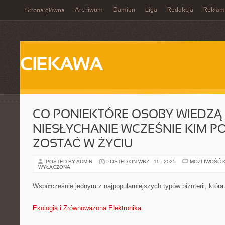
Archiwum
Damian
Liga
Redakcja
Reklam
Strona główna
CIEKAWA
CO PONIEKTÓRE OSOBY WIEDZĄ 
NIESŁYCHANIE WCZEŚNIE KIM P
ZOSTAĆ W ŻYCIU
POSTED BY ADMIN
POSTED ON WRZ - 11 - 2025
MOŻLIWOŚĆ 
WYŁĄCZONA
Współcześnie jednym z najpopularniejszych typów biżuterii, która
Ekologia i Zrównoważona Elektronika