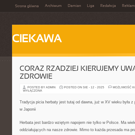
Archiwum
Damian
Liga
Redakcja
Reklam
Strona główna
CIEKAWA
CORAZ RZADZIEJ KIERUJEMY UW
ZDROWIE
POSTED BY ADMIN
POSTED ON SIE - 12 - 2025
MOŻLIWOŚĆ 
WYŁĄCZONA
Tradycja picia herbaty jest tutaj od dawna, już w XV wieku była z
w Japonii
Herbata jest bardzo wziętym napojem nie tylko w Polsce. Ma wie
oddziałujących na nasze zdrowie. Mimo to każda przesada ma pr