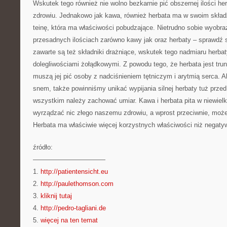
Wskutek tego również nie wolno bezkarnie pić obszernej ilości h
zdrowiu. Jednakowo jak kawa, również herbata ma w swoim składz
teinę, która ma właściwości pobudzające. Nietrudno sobie wyobrazi
przesadnych ilościach zarówno kawy jak oraz herbaty – sprawdź 
zawarte są też składniki drażniące, wskutek tego nadmiaru herba
dolegliwościami żołądkowymi. Z powodu tego, że herbata jest tr
muszą jej pić osoby z nadciśnieniem tętniczym i arytmią serca. 
snem, także powinniśmy unikać wypijania silnej herbaty tuż prz
wszystkim należy zachować umiar. Kawa i herbata pita w niewielk
wyrządzać nic złego naszemu zdrowiu, a wprost przeciwnie, moż
Herbata ma właściwie więcej korzystnych właściwości niż negaty
źródło:
———————————
1.
http://patientensicht.eu
2.
http://paulethomson.com
3.
kliknij tutaj
4.
http://pedro-tagliani.de
5.
więcej na ten temat