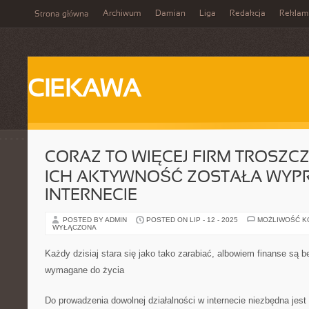
Archiwum
Damian
Liga
Redakcja
Reklam
Strona główna
CIEKAWA
CORAZ TO WIĘCEJ FIRM TROSZCZY
ICH AKTYWNOŚĆ ZOSTAŁA WY
INTERNECIE
POSTED BY ADMIN
POSTED ON LIP - 12 - 2025
MOŻLIWOŚĆ 
WYŁĄCZONA
Każdy dzisiaj stara się jako tako zarabiać, albowiem finanse s
wymagane do życia
Do prowadzenia dowolnej działalności w internecie niezbędna jest 