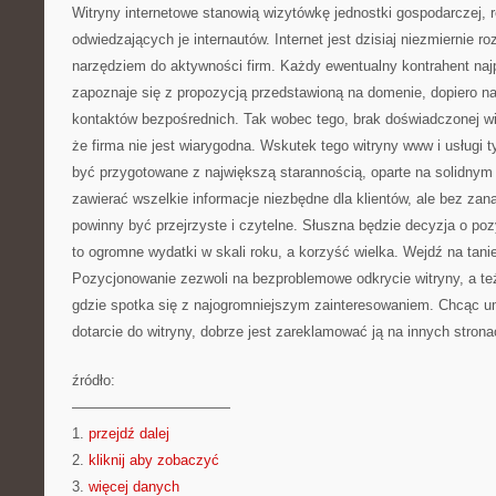
Witryny internetowe stanowią wizytówkę jednostki gospodarczej, 
odwiedzających je internautów. Internet jest dzisiaj niezmiernie
narzędziem do aktywności firm. Każdy ewentualny kontrahent najp
zapoznaje się z propozycją przedstawioną na domenie, dopiero n
kontaktów bezpośrednich. Tak wobec tego, brak doświadczonej w
że firma nie jest wiarygodna. Wskutek tego witryny www i usługi t
być przygotowane z największą starannością, oparte na solidnym
zawierać wszelkie informacje niezbędne dla klientów, ale bez zan
powinny być przejrzyste i czytelne. Słuszna będzie decyzja o poz
to ogromne wydatki w skali roku, a korzyść wielka. Wejdź na tani
Pozycjonowanie zezwoli na bezproblemowe odkrycie witryny, a te
gdzie spotka się z najogromniejszym zainteresowaniem. Chcąc u
dotarcie do witryny, dobrze jest zareklamować ją na innych strona
źródło:
———————————
1.
przejdź dalej
2.
kliknij aby zobaczyć
3.
więcej danych