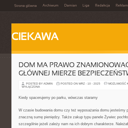
Archiwum
Damian
Liga
Redakcja
Reklam
Strona główna
CIEKAWA
DOM MA PRAWO ZNAMIONOWAĆ
GŁÓWNEJ MIERZE BEZPIECZEŃS
POSTED BY ADMIN
POSTED ON WRZ - 10 - 2025
MOŻLIWOŚĆ 
WYŁĄCZONA
Kiedy spacerujemy po parku, wówczas staramy
W czasie budowania domu czy też wyposażania domu jesteśmy p
znaczną sumę pieniędzy. Także zakup typu panele Żywiec pochłon
szczególnie jeżeli zależy nam na ich dobrym charakterze. Należa