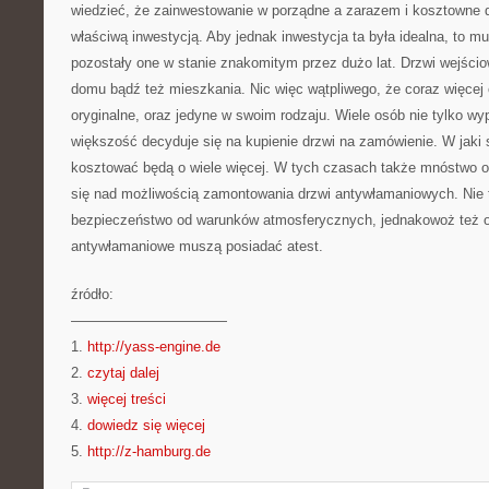
wiedzieć, że zainwestowanie w porządne a zarazem i kosztowne dr
właściwą inwestycją. Aby jednak inwestycja ta była idealna, to m
pozostały one w stanie znakomitym przez dużo lat. Drzwi wejści
domu bądź też mieszkania. Nic więc wątpliwego, że coraz więcej 
oryginalne, oraz jedyne w swoim rodzaju. Wiele osób nie tylko wyp
większość decyduje się na kupienie drzwi na zamówienie. W jaki
kosztować będą o wiele więcej. W tych czasach także mnóstwo 
się nad możliwością zamontowania drzwi antywłamaniowych. Nie 
bezpieczeństwo od warunków atmosferycznych, jednakowoż też 
antywłamaniowe muszą posiadać atest.
źródło:
———————————
1.
http://yass-engine.de
2.
czytaj dalej
3.
więcej treści
4.
dowiedz się więcej
5.
http://z-hamburg.de