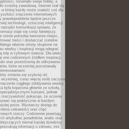
ętności, rozwinęło swoje hobby, a
ło ścieżkę zawodową. Internet stał się
, w której każdy może znaleźć coś dla
zyszłości znaczenie internetowych
zy prawdopodobnie będzie jeszcze
wój technologii, sztucznej inteligencji
narzędzi komunikacji sprawia, że
ormacji staje się coraz łatwiejszy.
 rośnie potrzeba tworzenia miejsc,
ltrować treści i dostarczać rzetelne
Dlatego właśnie strony skupione na
u wiedzy i inspiracji mogą odegrać
 rolę w cyfrowym świecie. Dla wielu
ię one codziennym źródłem inspiracji,
ki oraz przestrzenią do odkrywania
tów, które wcześniej pozostawały
nteresowaniami.
tóry zmienia się szybciej niż
 wcześniej, coraz więcej osób zaczyna
znaczenie ciągłego zdobywania wiedzy.
a była kojarzona głównie ze szkołą,
 specjalistycznymi kursami, jednak
 rzeczywistość pokazuje, że uczenie
bywać się praktycznie w każdym
każdej porze. Wystarczy dostęp do
drobina ciekawości oraz chęć
nowych rzeczy. Codziennie powstają
ch artykułów, poradników, analiz oraz
dotyczących niemal każdej dziedziny
 poszukują informacji o zdrowiu, inni