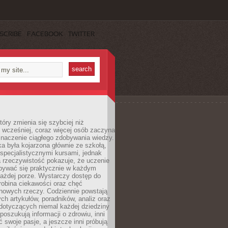
SCRIBE
FACEBOOK
TWITTER
tóry zmienia się szybciej niż
 wcześniej, coraz więcej osób zaczyna
znaczenie ciągłego zdobywania wiedzy.
a była kojarzona głównie ze szkołą,
 specjalistycznymi kursami, jednak
 rzeczywistość pokazuje, że uczenie
bywać się praktycznie w każdym
każdej porze. Wystarczy dostęp do
drobina ciekawości oraz chęć
nowych rzeczy. Codziennie powstają
ch artykułów, poradników, analiz oraz
dotyczących niemal każdej dziedziny
 poszukują informacji o zdrowiu, inni
ć swoje pasje, a jeszcze inni próbują