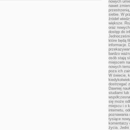
nowych umiej
nawet zmieni
przestrzenią
siebie. W pr
źródeł wied
większe. Roz
oraz nowych 
dostęp do inf
Jednocześnie
które będą fi
informacje. 
przekazywani
bardzo ważną
osób stają s
miejscem nau
nowych tema
poza ich zai
W świecie, k
kiedykolwiek
dostrzegać 
Dawniej nauk
studiami lub
współczesna
się może od
miejscu i o 
internetu, o
poznawania 
tysiące nowy
komentarzy 
życia. Jedni