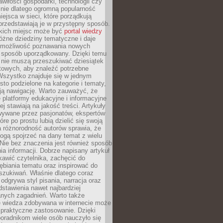
wiłości gospodarki, technologii czy
śnie dlatego ogromną popularność
ejsca w sieci, które porządkują
 przedstawiają je w przystępny sposób.
kich miejsc może być
portal wiedzy
różne dziedziny tematyczne i daje
 możliwość poznawania nowych
 sposób uporządkowany. Dzięki temu
 nie muszą przeszukiwać dziesiątek
etowych, aby znaleźć potrzebne
Wszystko znajduje się w jednym
sto podzielone na kategorie i tematy,
ają nawigację. Warto zauważyć, że
platformy edukacyjne i informacyjne
ej stawiają na jakość treści. Artykuły
wywane przez pasjonatów, ekspertów
óre po prostu lubią dzielić się swoją
 różnorodność autorów sprawia, że
ogą spojrzeć na dany temat z wielu
Nie bez znaczenia jest również sposób
a informacji. Dobrze napisany artykuł
ekawić czytelnika, zachęcić do
ębiania tematu oraz inspirować do
szukiwań. Właśnie dlatego coraz
 odgrywa styl pisania, narracja oraz
stawienia nawet najbardziej
nych zagadnień. Warto także
e wiedza zdobywana w internecie może
 praktyczne zastosowanie. Dzięki
poradnikom wiele osób nauczyło się