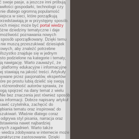
ć swoje pasje, a jeszcze inni próbują
wiłości gospodarki, technologii czy
śnie dlatego ogromną popularność
ejsca w sieci, które porządkują
 przedstawiają je w przystępny sposób.
kich miejsc może być
portal wiedzy
różne dziedziny tematyczne i daje
 możliwość poznawania nowych
 sposób uporządkowany. Dzięki temu
 nie muszą przeszukiwać dziesiątek
etowych, aby znaleźć potrzebne
Wszystko znajduje się w jednym
sto podzielone na kategorie i tematy,
ają nawigację. Warto zauważyć, że
platformy edukacyjne i informacyjne
ej stawiają na jakość treści. Artykuły
wywane przez pasjonatów, ekspertów
óre po prostu lubią dzielić się swoją
 różnorodność autorów sprawia, że
ogą spojrzeć na dany temat z wielu
Nie bez znaczenia jest również sposób
a informacji. Dobrze napisany artykuł
ekawić czytelnika, zachęcić do
ębiania tematu oraz inspirować do
szukiwań. Właśnie dlatego coraz
 odgrywa styl pisania, narracja oraz
stawienia nawet najbardziej
nych zagadnień. Warto także
e wiedza zdobywana w internecie może
 praktyczne zastosowanie. Dzięki