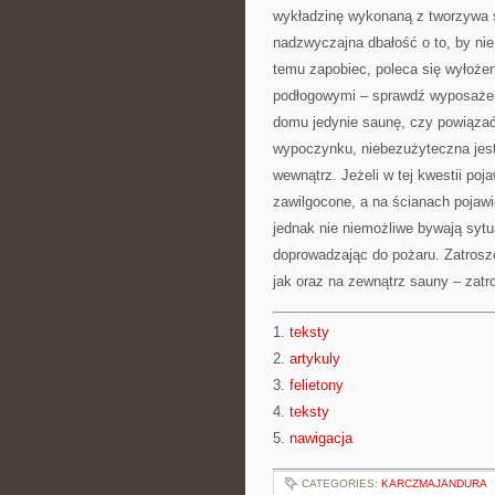
wykładzinę wykonaną z tworzywa s
nadzwyczajna dbałość o to, by nie
temu zapobiec, poleca się wyłoże
podłogowymi – sprawdź wyposażen
domu jedynie saunę, czy powiązać
wypoczynku, niebezużyteczna jest 
wewnątrz. Jeżeli w tej kwestii po
zawilgocone, a na ścianach pojawi
jednak nie niemożliwe bywają sytu
doprowadzając do pożaru. Zatroszc
jak oraz na zewnątrz sauny – zatr
1.
teksty
2.
artykuly
3.
felietony
4.
teksty
5.
nawigacja
CATEGORIES:
KARCZMAJANDURA