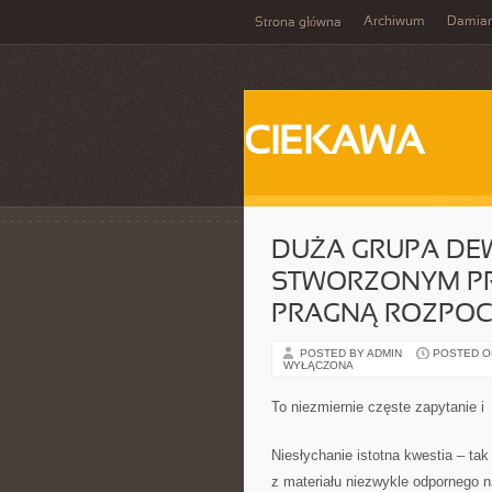
Archiwum
Damia
Strona główna
CIEKAWA
DUŻA GRUPA D
STWORZONYM PR
PRAGNĄ ROZPO
POSTED BY ADMIN
POSTED ON
WYŁĄCZONA
To niezmiernie częste zapytanie i
Niesłychanie istotna kwestia – ta
z materiału niezwykle odpornego n