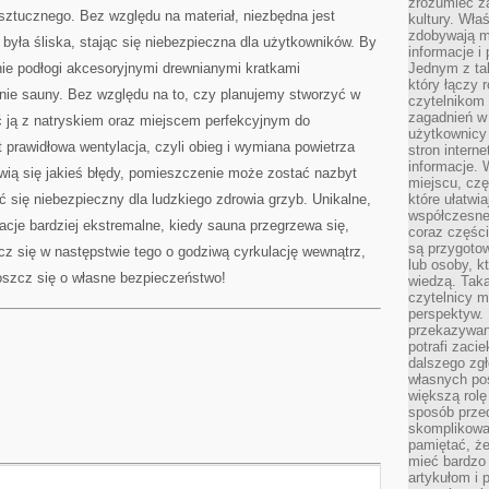
zrozumieć za
ztucznego. Bez względu na materiał, niezbędna jest
kultury. Wła
zdobywają mi
 była śliska, stając się niebezpieczna dla użytkowników. By
informacje i
nie podłogi akcesoryjnymi drewnianymi kratkami
Jednym z ta
który łączy 
ie sauny. Bez względu na to, czy planujemy stworzyć w
czytelnikom
zagadnień w
 ją z natryskiem oraz miejscem perfekcyjnym do
użytkownicy
prawidłowa wentylacja, czyli obieg i wymiana powietrza
stron intern
informacje. 
jawią się jakieś błędy, pomieszczenie może zostać nazbyt
miejscu, czę
ć się niebezpieczny dla ludzkiego zdrowia grzyb. Unikalne,
które ułatwi
współczesne 
acje bardziej ekstremalne, kiedy sauna przegrzewa się,
coraz części
są przygoto
z się w następstwie tego o godziwą cyrkulację wewnątrz,
lub osoby, kt
oszcz się o własne bezpieczeństwo!
wiedzą. Taka
czytelnicy m
perspektyw. 
przekazywani
potrafi zaci
dalszego zgł
własnych po
większą rolę
sposób przed
skomplikowa
pamiętać, ż
mieć bardzo
artykułom i 