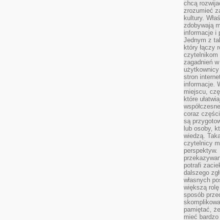
chcą rozwija
zrozumieć za
kultury. Wła
zdobywają mi
informacje i
Jednym z ta
który łączy 
czytelnikom
zagadnień w
użytkownicy
stron intern
informacje. 
miejscu, czę
które ułatwi
współczesne 
coraz części
są przygoto
lub osoby, kt
wiedzą. Taka
czytelnicy m
perspektyw. 
przekazywani
potrafi zaci
dalszego zgł
własnych po
większą rolę
sposób przed
skomplikowa
pamiętać, ż
mieć bardzo