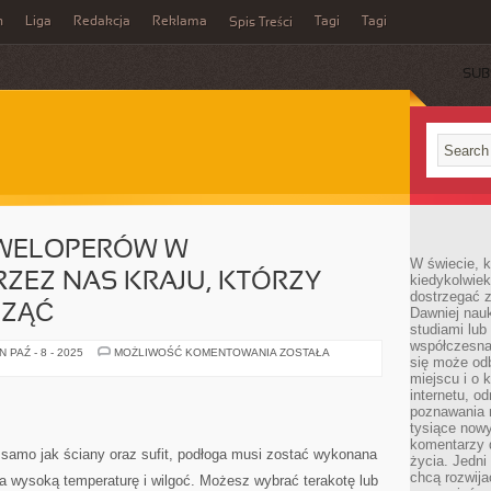
n
Liga
Redakcja
Reklama
Tagi
Tagi
Spis Treści
SUB
EWELOPERÓW W
W świecie, k
ZEZ NAS KRAJU, KTÓRZY
kiedykolwiek
dostrzegać 
CZĄĆ
Dawniej nauk
studiami lub
współczesna
DUŻA
 PAŹ - 8 - 2025
MOŻLIWOŚĆ KOMENTOWANIA
ZOSTAŁA
się może od
GRUPA
DEWELOPERÓW
miejscu i o 
W
internetu, o
STWORZONYM
poznawania 
PRZEZ
NAS
tysiące nowy
KRAJU,
komentarzy 
KTÓRZY
k samo jak ściany oraz sufit, podłoga musi zostać wykonana
życia. Jedni
PRAGNĄ
ROZPOCZĄĆ
chcą rozwija
a wysoką temperaturę i wilgoć. Możesz wybrać terakotę lub