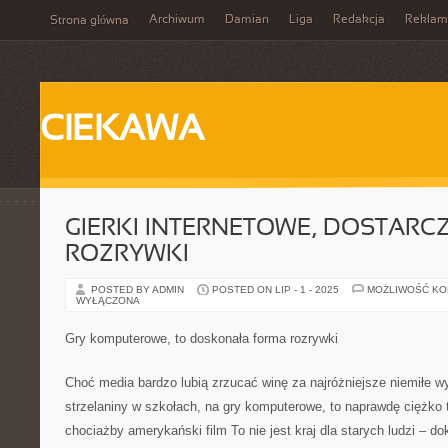
Archiwum
Damian
Liga
Redakcja
Reklam
Strona główna
CIEKAWA
GIERKI INTERNETOWE, DOSTARCZ
ROZRYWKI
POSTED BY ADMIN
POSTED ON LIP - 1 - 2025
MOŻLIWOŚĆ K
WYŁĄCZONA
Gry komputerowe, to doskonała forma rozrywki
Choć media bardzo lubią zrzucać winę za najróżniejsze niemiłe w
strzelaniny w szkołach, na gry komputerowe, to naprawdę ciężk
chociażby amerykański film To nie jest kraj dla starych ludzi – do