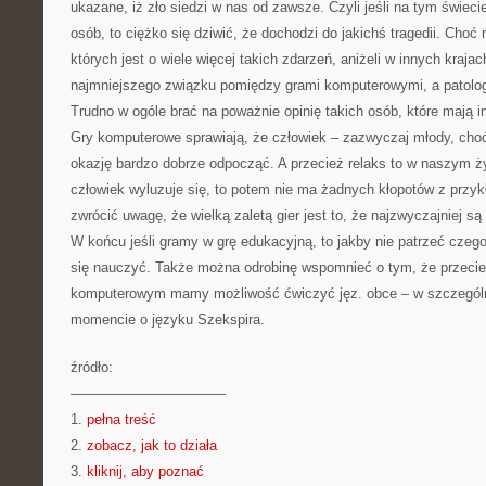
ukazane, iż zło siedzi w nas od zawsze. Czyli jeśli na tym świec
osób, to ciężko się dziwić, że dochodzi do jakichś tragedii. Choć 
których jest o wiele więcej takich zdarzeń, aniżeli w innych krajac
najmniejszego związku pomiędzy grami komputerowymi, a patolo
Trudno w ogóle brać na poważnie opinię takich osób, które mają i
Gry komputerowe sprawiają, że człowiek – zazwyczaj młody, choć
okazję bardzo dobrze odpocząć. A przecież relaks to w naszym ż
człowiek wyluzuje się, to potem nie ma żadnych kłopotów z przyk
zwrócić uwagę, że wielką zaletą gier jest to, że najzwyczajniej s
W końcu jeśli gramy w grę edukacyjną, to jakby nie patrzeć cze
się nauczyć. Także można odrobinę wspomnieć o tym, że przecie
komputerowym mamy możliwość ćwiczyć jęz. obce – w szczegó
momencie o języku Szekspira.
źródło:
———————————
1.
pełna treść
2.
zobacz, jak to działa
3.
kliknij, aby poznać