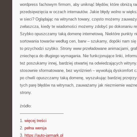
wordpress fachowym firmom, aby uniknąć błędów, które obniżą r
przedsięwzięcia w oczach internautów. Jakie błędy wolno w wię
w sieci? Oglądając na witrynach towary, często możemy zauważyć 
zwłaszcza, kiedy te wiadomości możemy zdobyć po dokonaniu reje
Szybko opuszczamy taką domenę internetową. Niektóre punkty ni
sortowania towarów według cen, barw – szukamy, dopóki nam się 
to przychodzi szybko. Strony www przeładowane animacjami, grafi
zniechęca do długiego wymagania. Nie funkcjonujące linki, infor
też poszukamy innej, bardziej otwartej na odwiedzających witryny.
stosownie sformatowane, bez wyróżnień – wywołują dyskomfort cz
po chwili opuszczamy taką domenę, wyszukując bardziej przejrzy
tych parę błędów na witrynach, zauważamy jak niezmiernie ważne
strony.
źródło:
———————————
1.
więcej treści
2.
pełna wersja
3.
https://auto-jarmark.pl