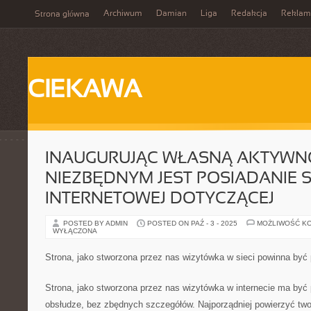
Archiwum
Damian
Liga
Redakcja
Reklam
Strona główna
CIEKAWA
INAUGURUJĄC WŁASNĄ AKTYWNO
NIEZBĘDNYM JEST POSIADANIE 
INTERNETOWEJ DOTYCZĄCEJ
POSTED BY ADMIN
POSTED ON PAŹ - 3 - 2025
MOŻLIWOŚĆ K
WYŁĄCZONA
Strona, jako stworzona przez nas wizytówka w sieci powinna być 
Strona, jako stworzona przez nas wizytówka w internecie ma być 
obsłudze, bez zbędnych szczegółów. Najporządniej powierzyć two