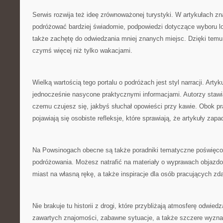
Serwis rozwija też ideę zrównoważonej turystyki. W artykułach z
podróżować bardziej świadomie, podpowiedzi dotyczące wyboru l
także zachętę do odwiedzania mniej znanych miejsc. Dzięki tem
czymś więcej niż tylko wakacjami.
Wielką wartością tego portalu o podróżach jest styl narracji. Artyk
jednocześnie nasycone praktycznymi informacjami. Autorzy stawiaj
czemu czujesz się, jakbyś słuchał opowieści przy kawie. Obok pr
pojawiają się osobiste refleksje, które sprawiają, że artykuły zap
Na Powsinogach obecne są także poradniki tematyczne poświęc
podróżowania. Możesz natrafić na materiały o wyprawach objazdo
miast na własną rękę, a także inspiracje dla osób pracujących zda
Nie brakuje tu historii z drogi, które przybliżają atmosferę odwied
zawartych znajomości, zabawne sytuacje, a także szczere wyznan