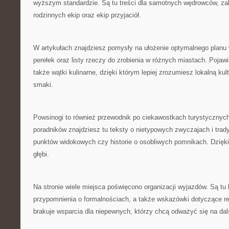
wyższym standardzie. Są tu treści dla samotnych wędrowców, z
rodzinnych ekip oraz ekip przyjaciół.
W artykułach znajdziesz pomysły na ułożenie optymalnego planu w
perełek oraz listy rzeczy do zrobienia w różnych miastach. Pojawia
także wątki kulinarne, dzięki którym lepiej zrozumiesz lokalną kul
smaki.
Powsinogi to również przewodnik po ciekawostkach turystycznyc
poradników znajdziesz tu teksty o nietypowych zwyczajach i trad
punktów widokowych czy historie o osobliwych pomnikach. Dzięk
głębi.
Na stronie wiele miejsca poświęcono organizacji wyjazdów. Są tu l
przypomnienia o formalnościach, a także wskazówki dotyczące re
brakuje wsparcia dla niepewnych, którzy chcą odważyć się na dal