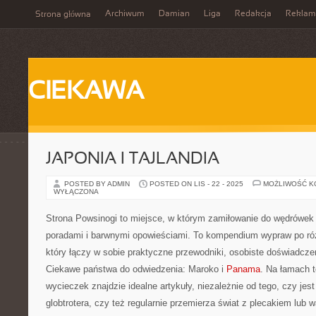
Archiwum
Damian
Liga
Redakcja
Reklam
Strona główna
CIEKAWA
JAPONIA I TAJLANDIA
POSTED BY ADMIN
POSTED ON LIS - 22 - 2025
MOŻLIWOŚĆ 
WYŁĄCZONA
Strona Powsinogi to miejsce, w którym zamiłowanie do wędrówek
poradami i barwnymi opowieściami. To kompendium wypraw po ró
który łączy w sobie praktyczne przewodniki, osobiste doświadczen
Ciekawe państwa do odwiedzenia: Maroko i
Panama
. Na łamach t
wycieczek znajdzie idealne artykuły, niezależnie od tego, czy jest
globtrotera, czy też regularnie przemierza świat z plecakiem lub w