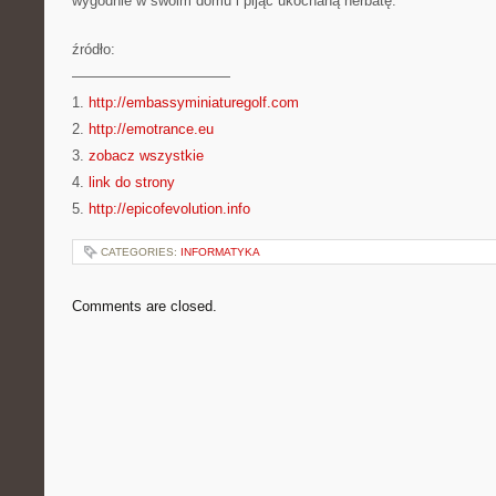
wygodnie w swoim domu i pijąc ukochaną herbatę.
źródło:
———————————
1.
http://embassyminiaturegolf.com
2.
http://emotrance.eu
3.
zobacz wszystkie
4.
link do strony
5.
http://epicofevolution.info
CATEGORIES:
INFORMATYKA
Comments are closed.