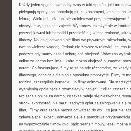
Każdy jeden spędza swobodny czas w taki sposób, jaki mu spraw
pielęgnują sporty, inni spotykają się ze znajomymi, jeszcze inni 
lekturę. Wielu też ludzi lubi się zrelaksować przy interesującym fil
niezwykle wyciszające zajęcie. Wystarczy rozłożyć się w komforto
pysznej kawusi lub herbatki i przenieść się w inną realność, jaką
filmowy. Najlepiej odtwarza się filmy we prywatnym mieszkaniu, 
tym największą wygodę. Jednak nie zawsze w telewizji leci coś f
podczas gdy mamy czas i ochotę coś obejrzeć. Wówczas wyśmien
online za darmo bez limitu, które można obejrzeć o umownej porze
netem. Co fascynujące, filmy te są na tyle różnorodne, że każdy
filmowego, odnajdzie dla siebie sposobną propozycję. Filmy te 
rodziną, szczególnie komedie, lub filmy animowane. Dla starszy
wyśmienitą opcją będzie trzymający w napięciu thriller, czy też ci
też seriale online za darmo, co także raduje się niesłychaną ren
stronki skorzystać, nie ma tu żadnych opłat za zalogowanie się n
filmu. Filmy oraz seriale można odtwarzać do woli, co jest nie lad
zniewalającej jakości, odtwarza się je z prawdziwą przyjemnością.
na wypożyczalnie filmów dvd, bądź seans filmowy, jeżeli można o