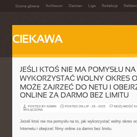
Archiwum
Damian
Liga
Redakcja
Reklam
Strona główna
CIEKAWA
JEŚLI KTOŚ NIE MA POMYSŁU NA 
WYKORZYSTAĆ WOLNY OKRES O
MOŻE ZAJRZEĆ DO NETU I OBEJR
ONLINE ZA DARMO BEZ LIMITU
POSTED BY ADMIN
POSTED ON LIP - 29 - 2025
MOŻLIWOŚĆ 
WYŁĄCZONA
Jeżeli ktoś nie ma pomysłu na to, jak wykorzystać wolny okres o
Internetu i obejrzeć filmy online za darmo bez limitu