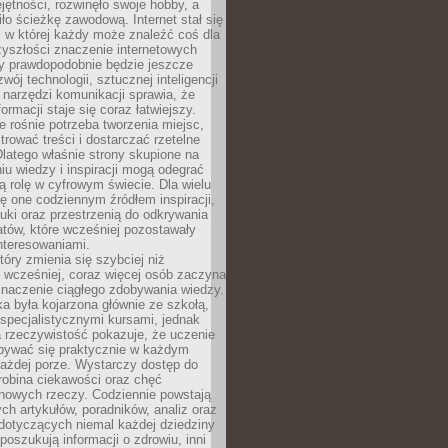
ętności, rozwinęło swoje hobby, a
ło ścieżkę zawodową. Internet stał się
, w której każdy może znaleźć coś dla
zyszłości znaczenie internetowych
zy prawdopodobnie będzie jeszcze
wój technologii, sztucznej inteligencji
narzędzi komunikacji sprawia, że
ormacji staje się coraz łatwiejszy.
 rośnie potrzeba tworzenia miejsc,
ltrować treści i dostarczać rzetelne
Dlatego właśnie strony skupione na
u wiedzy i inspiracji mogą odegrać
 rolę w cyfrowym świecie. Dla wielu
ię one codziennym źródłem inspiracji,
ki oraz przestrzenią do odkrywania
tów, które wcześniej pozostawały
nteresowaniami.
tóry zmienia się szybciej niż
 wcześniej, coraz więcej osób zaczyna
znaczenie ciągłego zdobywania wiedzy.
a była kojarzona głównie ze szkołą,
 specjalistycznymi kursami, jednak
 rzeczywistość pokazuje, że uczenie
bywać się praktycznie w każdym
każdej porze. Wystarczy dostęp do
drobina ciekawości oraz chęć
nowych rzeczy. Codziennie powstają
ch artykułów, poradników, analiz oraz
dotyczących niemal każdej dziedziny
 poszukują informacji o zdrowiu, inni