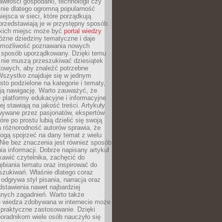
wiłości gospodarki, technologii czy
śnie dlatego ogromną popularność
ejsca w sieci, które porządkują
 przedstawiają je w przystępny sposób.
kich miejsc może być
portal wiedzy
różne dziedziny tematyczne i daje
 możliwość poznawania nowych
 sposób uporządkowany. Dzięki temu
 nie muszą przeszukiwać dziesiątek
etowych, aby znaleźć potrzebne
Wszystko znajduje się w jednym
sto podzielone na kategorie i tematy,
ają nawigację. Warto zauważyć, że
platformy edukacyjne i informacyjne
ej stawiają na jakość treści. Artykuły
wywane przez pasjonatów, ekspertów
óre po prostu lubią dzielić się swoją
 różnorodność autorów sprawia, że
ogą spojrzeć na dany temat z wielu
Nie bez znaczenia jest również sposób
a informacji. Dobrze napisany artykuł
ekawić czytelnika, zachęcić do
ębiania tematu oraz inspirować do
szukiwań. Właśnie dlatego coraz
 odgrywa styl pisania, narracja oraz
stawienia nawet najbardziej
nych zagadnień. Warto także
e wiedza zdobywana w internecie może
 praktyczne zastosowanie. Dzięki
poradnikom wiele osób nauczyło się