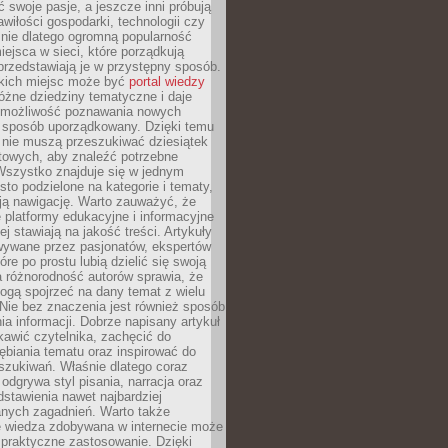
ć swoje pasje, a jeszcze inni próbują
wiłości gospodarki, technologii czy
śnie dlatego ogromną popularność
ejsca w sieci, które porządkują
 przedstawiają je w przystępny sposób.
kich miejsc może być
portal wiedzy
różne dziedziny tematyczne i daje
 możliwość poznawania nowych
 sposób uporządkowany. Dzięki temu
 nie muszą przeszukiwać dziesiątek
etowych, aby znaleźć potrzebne
Wszystko znajduje się w jednym
sto podzielone na kategorie i tematy,
ają nawigację. Warto zauważyć, że
platformy edukacyjne i informacyjne
ej stawiają na jakość treści. Artykuły
wywane przez pasjonatów, ekspertów
óre po prostu lubią dzielić się swoją
 różnorodność autorów sprawia, że
ogą spojrzeć na dany temat z wielu
Nie bez znaczenia jest również sposób
a informacji. Dobrze napisany artykuł
ekawić czytelnika, zachęcić do
ębiania tematu oraz inspirować do
szukiwań. Właśnie dlatego coraz
 odgrywa styl pisania, narracja oraz
stawienia nawet najbardziej
nych zagadnień. Warto także
e wiedza zdobywana w internecie może
 praktyczne zastosowanie. Dzięki