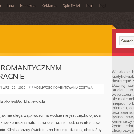
n
Liga
Redakcja
Reklama
Tagi
Tagi
Spis Treści
SUB
ST ROMANTYCZNYM
W świecie, k
PRAGNIE
kiedykolwiek
dostrzegać 
Dawniej nauk
JEŻELI
 WRZ - 22 - 2025
MOŻLIWOŚĆ KOMENTOWANIA
ZOSTAŁA
studiami lub
KTOŚ
JEST
współczesna
ROMANTYCZNYM
się może od
CZŁOWIEKIEM
ie dochodów. Niewątpliwie
miejscu i o 
I
PRAGNIE
internetu, o
poznawania 
jak nie ulega wątpliwości na wodzie nie jest ciężko o jakiś
tysiące nowy
komentarzy 
zawsze można natrafić na coś, co nie będzie wartościowe
życia. Jedni
łynie. Chyba każdy świetnie zna historię Titanica, chociażby
chcą rozwija