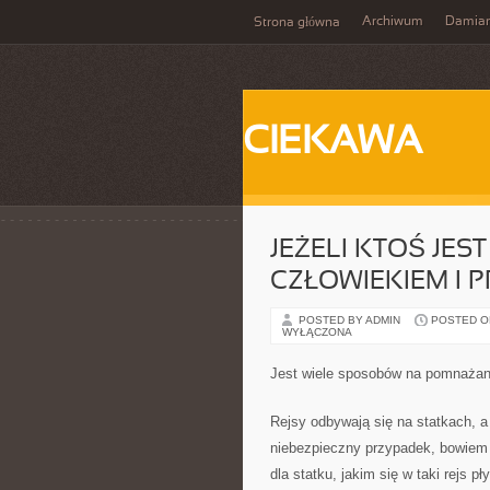
Archiwum
Damia
Strona główna
CIEKAWA
JEŻELI KTOŚ JE
CZŁOWIEKIEM I 
POSTED BY ADMIN
POSTED ON
WYŁĄCZONA
Jest wiele sposobów na pomnażan
Rejsy odbywają się na statkach, a 
niebezpieczny przypadek, bowiem 
dla statku, jakim się w taki rejs p