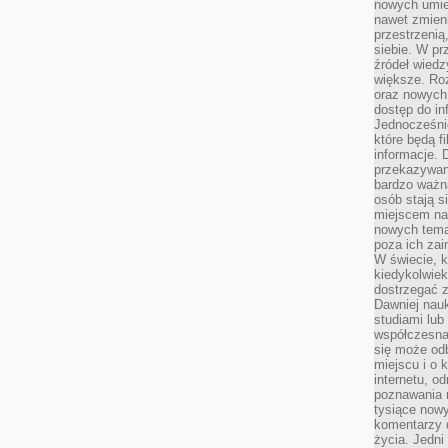
nowych umiej
nawet zmieni
przestrzenią
siebie. W pr
źródeł wied
większe. Roz
oraz nowych 
dostęp do inf
Jednocześnie
które będą fi
informacje. 
przekazywani
bardzo ważną
osób stają s
miejscem nau
nowych tema
poza ich zai
W świecie, k
kiedykolwiek
dostrzegać 
Dawniej nauk
studiami lub
współczesna
się może od
miejscu i o 
internetu, o
poznawania 
tysiące nowy
komentarzy 
życia. Jedni