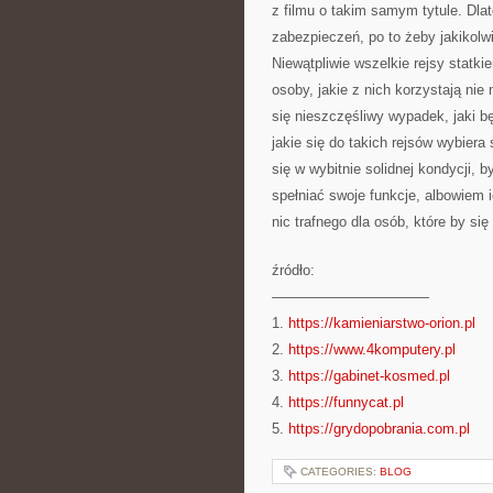
z filmu o takim samym tytule. Dla
zabezpieczeń, po to żeby jakikolw
Niewątpliwie wszelkie rejsy statk
osoby, jakie z nich korzystają n
się nieszczęśliwy wypadek, jaki będ
jakie się do takich rejsów wybiera
się w wybitnie solidnej kondycji,
spełniać swoje funkcje, albowiem 
nic trafnego dla osób, które by się
źródło:
———————————
1.
https://kamieniarstwo-orion.pl
2.
https://www.4komputery.pl
3.
https://gabinet-kosmed.pl
4.
https://funnycat.pl
5.
https://grydopobrania.com.pl
CATEGORIES:
BLOG