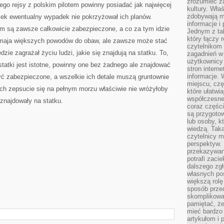
zrozumieć za
tego rejsy z polskim pilotem powinny posiadać jak najwięcej
kultury. Wła
zdobywają mi
iek ewentualny wypadek nie pokrzyżował ich planów.
informacje i
iem są zawsze całkowicie zabezpieczone, a co za tym idzie
Jednym z ta
który łączy 
ie maja większych powodów do obaw, ale zawsze może stać
czytelnikom
zie zagrażał życiu ludzi, jakie się znajdują na statku. To,
zagadnień w
użytkownicy
 statki jest istotne, powinny one bez żadnego ale znajdować
stron intern
informacje. 
 być zabezpieczone, a wszelkie ich detale muszą gruntownie
miejscu, czę
ich zepsucie się na pełnym morzu właściwie nie wróżyłoby
które ułatwi
współczesne 
 znajdowały na statku.
coraz części
są przygoto
lub osoby, kt
wiedzą. Taka
czytelnicy m
perspektyw. 
przekazywani
potrafi zaci
dalszego zgł
własnych po
większą rolę
sposób przed
skomplikowa
pamiętać, ż
mieć bardzo
artykułom i 