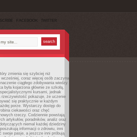
SCRIBE
FACEBOOK
TWITTER
tóry zmienia się szybciej niż
 wcześniej, coraz więcej osób zaczyna
znaczenie ciągłego zdobywania wiedzy.
a była kojarzona głównie ze szkołą,
 specjalistycznymi kursami, jednak
 rzeczywistość pokazuje, że uczenie
bywać się praktycznie w każdym
każdej porze. Wystarczy dostęp do
drobina ciekawości oraz chęć
nowych rzeczy. Codziennie powstają
ch artykułów, poradników, analiz oraz
dotyczących niemal każdej dziedziny
 poszukują informacji o zdrowiu, inni
ć swoje pasje, a jeszcze inni próbują