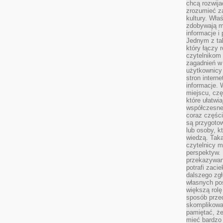
chcą rozwija
zrozumieć za
kultury. Wła
zdobywają mi
informacje i
Jednym z ta
który łączy 
czytelnikom
zagadnień w
użytkownicy
stron intern
informacje. 
miejscu, czę
które ułatwi
współczesne 
coraz części
są przygoto
lub osoby, kt
wiedzą. Taka
czytelnicy m
perspektyw. 
przekazywani
potrafi zaci
dalszego zgł
własnych po
większą rolę
sposób przed
skomplikowa
pamiętać, ż
mieć bardzo