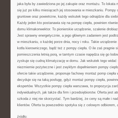
jaka była by zawiedziona po jej zakupie oraz montażu. To lokata n
się już po kilku miesiącach jej stosowania w mieszkaniu. Pompy c
gruntowe oraz powietrzne, każdy wskutek tego odnajdzie dla sieb
Każdy jeden kto postanawia się na pompę ciepła, powinien równi
domu klimakonwektor. To pionierskie urządzenie, szalenie drobia
Jest sprawny energetycznie, a jego głównym zadaniem jest podtr
w mieszkaniu, o każdej porze dnia, nocy i roku. Takie urządzenie
kotła kierowniczego, bądź też z pompy ciepła. O ile zaś pragnie 
pomieszczenia letnią porą, w tamtym czasie napędza się go lodo
zyskuje się cudną klimatyzację w domu. Jak wskutek tego widać u
niezmiernie pożyteczne i jest zwykłym dopełnieniem pompy ciepł
ofercie takie urządzenie, proponuje fachowy montaż pomp ciepła 
decyduje się na taką posługę, gdyż montaż pompy ciepła, powinn
ekspertów. Wszystkie pompy ciepła warszawa, to propozycja zaró
indywidualnych, jak także dla firm i przedsiębiorstw. Oferta jest at
szkoda z niej nie skorzystać. Tym bardziej, że ceny są małe i n
klientów. Oferta ta powszednio spotyka się z celowym odbiorem, 
źródło: