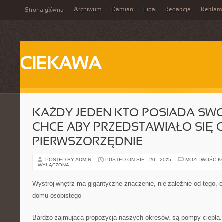
Archiwum
Damian
Liga
Redakcja
Reklam
Strona główna
CIEKAWA
KAŻDY JEDEN KTO POSIADA SWO
CHCE ABY PRZEDSTAWIAŁO SIĘ
PIERWSZORZĘDNIE
POSTED BY ADMIN
POSTED ON SIE - 20 - 2025
MOŻLIWOŚĆ 
WYŁĄCZONA
Wystrój wnętrz ma gigantyczne znaczenie, nie zależnie od tego, 
domu osobistego
Bardzo zajmującą propozycją naszych okresów, są pompy ciepła