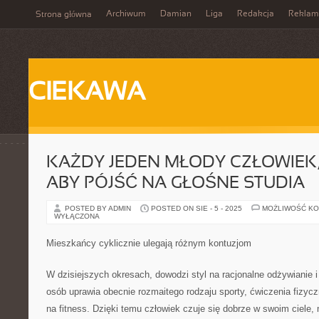
Archiwum
Damian
Liga
Redakcja
Reklam
Strona główna
CIEKAWA
KAŻDY JEDEN MŁODY CZŁOWIEK,
ABY PÓJŚĆ NA GŁOŚNE STUDIA
POSTED BY ADMIN
POSTED ON SIE - 5 - 2025
MOŻLIWOŚĆ K
WYŁĄCZONA
Mieszkańcy cyklicznie ulegają różnym kontuzjom
W dzisiejszych okresach, dowodzi styl na racjonalne odżywianie i
osób uprawia obecnie rozmaitego rodzaju sporty, ćwiczenia fizyczn
na fitness. Dzięki temu człowiek czuje się dobrze w swoim ciele,