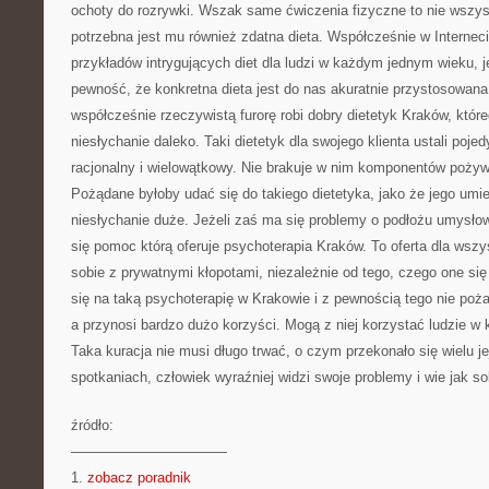
ochoty do rozrywki. Wszak same ćwiczenia fizyczne to nie wszyst
potrzebna jest mu również zdatna dieta. Współcześnie w Internec
przykładów intrygujących diet dla ludzi w każdym jednym wieku, 
pewność, że konkretna dieta jest do nas akuratnie przystosowana
współcześnie rzeczywistą furorę robi dobry dietetyk Kraków, któr
niesłychanie daleko. Taki dietetyk dla swojego klienta ustali poje
racjonalny i wielowątkowy. Nie brakuje w nim komponentów pożyw
Pożądane byłoby udać się do takiego dietetyka, jako że jego umiej
niesłychanie duże. Jeżeli zaś ma się problemy o podłożu umysł
się pomoc którą oferuje psychoterapia Kraków. To oferta dla wszys
sobie z prywatnymi kłopotami, niezależnie od tego, czego one si
się na taką psychoterapię w Krakowie i z pewnością tego nie poża
a przynosi bardzo dużo korzyści. Mogą z niej korzystać ludzie w 
Taka kuracja nie musi długo trwać, o czym przekonało się wielu je
spotkaniach, człowiek wyraźniej widzi swoje problemy i wie jak sob
źródło:
———————————
1.
zobacz poradnik