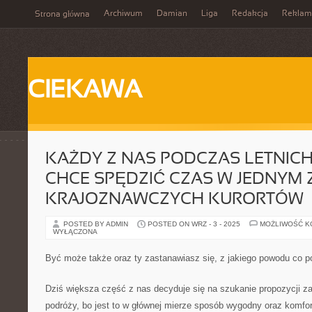
Archiwum
Damian
Liga
Redakcja
Reklam
Strona główna
CIEKAWA
KAŻDY Z NAS PODCZAS LETNICH
CHCE SPĘDZIĆ CZAS W JEDNYM Z
KRAJOZNAWCZYCH KURORTÓW
POSTED BY ADMIN
POSTED ON WRZ - 3 - 2025
MOŻLIWOŚĆ 
WYŁĄCZONA
Być może także oraz ty zastanawiasz się, z jakiego powodu co p
Dziś większa część z nas decyduje się na szukanie propozycji z
podróży, bo jest to w głównej mierze sposób wygodny oraz komfor