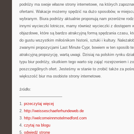
podróży ma swoje własne strony internetowe, na których zapozna
ofertami. Wakacje możemy spędzić na dużo sposobów, w miejscu 
wybranym. Biura podróży aktualnie proponują nam przeróżne rod
innymi wycieczki lotnicze, mamy również wycieczki z dostępem 
objazdowe, które są bardzo atrakcyjną formą spędzania czasu, k
do gustu wszystkim miłośnikom historii, sztuki i kultury. Należało
zwanymi propozycjami Last Minute Cypr, bowiem w ten sposób 
atrakcyjną propozycję, wartą uwagi. Dzisiaj na polskim rynku dzia
typu biur podróży, skutkiem tego warto się zająć rozejrzeniem i 
poszczególnych ofert. Jesteśmy w stanie to zrobić także za pośr
większość biur ma osobiste strony internetowe.
źródło:
———————————
1.
przeczytaj więcej
2.
http://weisseschaeferhundeweb.de
3.
http://welcomeinnmotelmedford.com
4.
czytaj na blogu
5.
odwiedź stronę