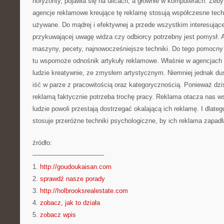
horyzonty, pojawia się na ulicach, a głównie w komputerach. Żeb
agencje reklamowe kreujące tę reklamę stosują współczesne techni
używane. Do mądrej i efektywnej a przede wszystkim interesujące
przykuwającej uwagę widza czy odbiorcy potrzebny jest pomysł. A
maszyny, pecety, najnowocześniejsze techniki. Do tego pomocny j
tu wspomoże odnośnik artykuły reklamowe. Właśnie w agencjach
ludzie kreatywnie, ze zmysłem artystycznym. Niemniej jednak d
iść w parze z pracowitością oraz kategorycznością. Ponieważ dzisi
reklamą faktycznie potrzeba trochę pracy. Reklama otacza nas ws
ludzie powoli przestają dostrzegać okalającą ich reklamę. I dlateg
stosuje przeróżne techniki psychologiczne, by ich reklama zapadł
źródło:
———————————
1.
http://goudoukaisan.com
2.
sprawdź nasze porady
3.
http://holbrooksrealestate.com
4.
zobacz, jak to działa
5.
zobacz wpis