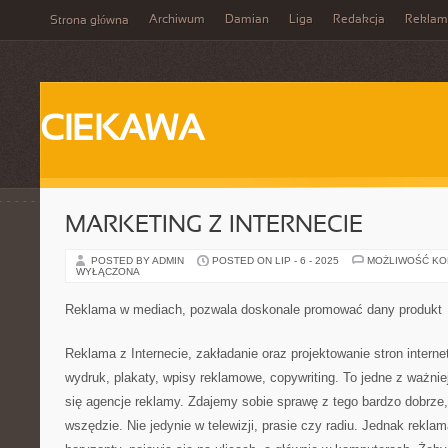
Archiwum
Damian
Liga
Redakcja
Reklam
Strona główna
CIEKAWA
MARKETING Z INTERNECIE
POSTED BY ADMIN
POSTED ON LIP - 6 - 2025
MOŻLIWOŚĆ K
WYŁĄCZONA
Reklama w mediach, pozwala doskonale promować dany produkt
Reklama z Internecie, zakładanie oraz projektowanie stron inter
wydruk, plakaty, wpisy reklamowe, copywriting. To jedne z ważniej
się agencje reklamy. Zdajemy sobie sprawę z tego bardzo dobrze, 
wszędzie. Nie jedynie w telewizji, prasie czy radiu. Jednak rekl