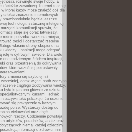
ętności, rozwinęło swoje hobby, a
ło ścieżkę zawodową. Internet stał się
, w której każdy może znaleźć coś dla
zyszłości znaczenie internetowych
zy prawdopodobnie będzie jeszcze
wój technologii, sztucznej inteligencji
narzędzi komunikacji sprawia, że
ormacji staje się coraz łatwiejszy.
 rośnie potrzeba tworzenia miejsc,
ltrować treści i dostarczać rzetelne
Dlatego właśnie strony skupione na
u wiedzy i inspiracji mogą odegrać
 rolę w cyfrowym świecie. Dla wielu
ię one codziennym źródłem inspiracji,
ki oraz przestrzenią do odkrywania
tów, które wcześniej pozostawały
nteresowaniami.
tóry zmienia się szybciej niż
 wcześniej, coraz więcej osób zaczyna
znaczenie ciągłego zdobywania wiedzy.
a była kojarzona głównie ze szkołą,
 specjalistycznymi kursami, jednak
 rzeczywistość pokazuje, że uczenie
bywać się praktycznie w każdym
każdej porze. Wystarczy dostęp do
drobina ciekawości oraz chęć
nowych rzeczy. Codziennie powstają
ch artykułów, poradników, analiz oraz
dotyczących niemal każdej dziedziny
 poszukują informacji o zdrowiu, inni