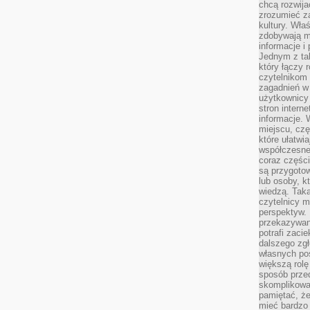
chcą rozwija
zrozumieć za
kultury. Wła
zdobywają mi
informacje i
Jednym z ta
który łączy 
czytelnikom
zagadnień w
użytkownicy
stron intern
informacje. 
miejscu, czę
które ułatwi
współczesne 
coraz części
są przygoto
lub osoby, kt
wiedzą. Taka
czytelnicy m
perspektyw. 
przekazywani
potrafi zaci
dalszego zgł
własnych po
większą rolę
sposób przed
skomplikowa
pamiętać, ż
mieć bardzo