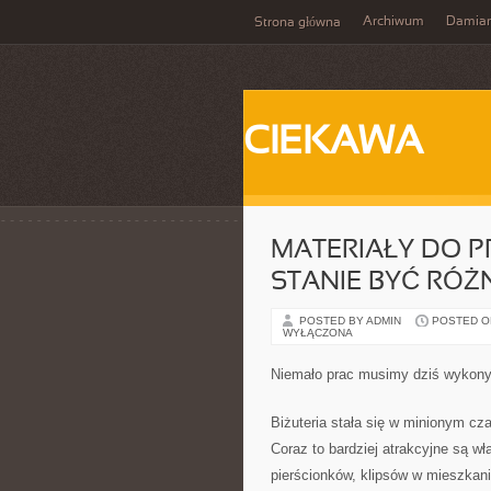
Archiwum
Damia
Strona główna
CIEKAWA
MATERIAŁY DO P
STANIE BYĆ RÓŻ
POSTED BY ADMIN
POSTED ON
WYŁĄCZONA
Niemało prac musimy dziś wykon
Biżuteria stała się w minionym cz
Coraz to bardziej atrakcyjne są 
pierścionków, klipsów w mieszkan