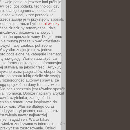
ć swoje pasje, a jeszcze inni próbują
wiłości gospodarki, technologii czy
śnie dlatego ogromną popularność
ejsca w sieci, które porządkują
 przedstawiają je w przystępny sposób.
kich miejsc może być
portal wiedzy
różne dziedziny tematyczne i daje
 możliwość poznawania nowych
 sposób uporządkowany. Dzięki temu
 nie muszą przeszukiwać dziesiątek
etowych, aby znaleźć potrzebne
Wszystko znajduje się w jednym
sto podzielone na kategorie i tematy,
ają nawigację. Warto zauważyć, że
platformy edukacyjne i informacyjne
ej stawiają na jakość treści. Artykuły
wywane przez pasjonatów, ekspertów
óre po prostu lubią dzielić się swoją
 różnorodność autorów sprawia, że
ogą spojrzeć na dany temat z wielu
Nie bez znaczenia jest również sposób
a informacji. Dobrze napisany artykuł
ekawić czytelnika, zachęcić do
ębiania tematu oraz inspirować do
szukiwań. Właśnie dlatego coraz
 odgrywa styl pisania, narracja oraz
stawienia nawet najbardziej
nych zagadnień. Warto także
e wiedza zdobywana w internecie może
 praktyczne zastosowanie. Dzięki