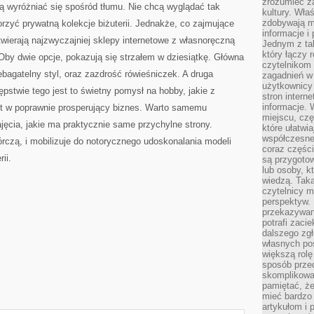
zrozumieć za
ą wyróżniać się spośród tłumu. Nie chcą wyglądać tak
kultury. Wła
zdobywają mi
orzyć prywatną kolekcje biżuterii. Jednakże, co zajmujące
informacje i
otwierają najzwyczajniej sklepy internetowe z własnoręczną
Jednym z ta
który łączy 
. Oby dwie opcje, pokazują się strzałem w dziesiątkę. Główna
czytelnikom
iebagatelny styl, oraz zazdrość rówieśniczek. A druga
zagadnień w
użytkownicy
pstwie tego jest to świetny pomysł na hobby, jakie z
stron intern
informacje. 
t w poprawnie prosperujący biznes. Warto samemu
miejscu, czę
ajęcia, jakie ma praktycznie same przychylne strony.
które ułatwi
współczesne 
rczą, i mobilizuje do notorycznego udoskonalania modeli
coraz części
ii.
są przygoto
lub osoby, kt
wiedzą. Taka
czytelnicy m
perspektyw. 
przekazywani
potrafi zaci
dalszego zgł
własnych po
większą rolę
sposób przed
skomplikowa
pamiętać, ż
mieć bardzo
artykułom i 