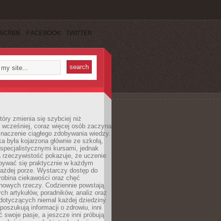
SCRIBE
FACEBOOK
TWITTER
tóry zmienia się szybciej niż
 wcześniej, coraz więcej osób zaczyna
znaczenie ciągłego zdobywania wiedzy.
a była kojarzona głównie ze szkołą,
 specjalistycznymi kursami, jednak
 rzeczywistość pokazuje, że uczenie
bywać się praktycznie w każdym
każdej porze. Wystarczy dostęp do
drobina ciekawości oraz chęć
nowych rzeczy. Codziennie powstają
ch artykułów, poradników, analiz oraz
dotyczących niemal każdej dziedziny
 poszukują informacji o zdrowiu, inni
ć swoje pasje, a jeszcze inni próbują