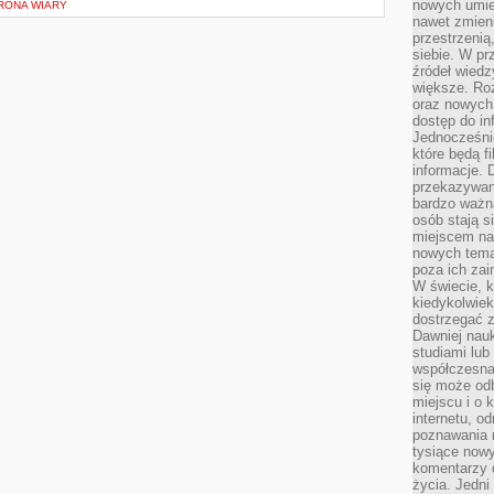
nowych umiej
RONA WIARY
nawet zmieni
przestrzenią
siebie. W pr
źródeł wied
większe. Roz
oraz nowych 
dostęp do inf
Jednocześnie
które będą fi
informacje. 
przekazywani
bardzo ważną
osób stają s
miejscem nau
nowych tema
poza ich zai
W świecie, k
kiedykolwiek
dostrzegać 
Dawniej nauk
studiami lub
współczesna
się może od
miejscu i o 
internetu, o
poznawania 
tysiące nowy
komentarzy 
życia. Jedni