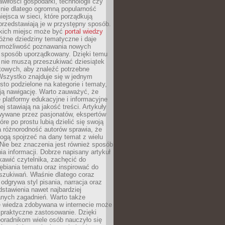
wiłości gospodarki, technologii czy
śnie dlatego ogromną popularność
ejsca w sieci, które porządkują
 przedstawiają je w przystępny sposób.
kich miejsc może być
portal wiedzy
różne dziedziny tematyczne i daje
 możliwość poznawania nowych
 sposób uporządkowany. Dzięki temu
 nie muszą przeszukiwać dziesiątek
etowych, aby znaleźć potrzebne
Wszystko znajduje się w jednym
sto podzielone na kategorie i tematy,
ają nawigację. Warto zauważyć, że
platformy edukacyjne i informacyjne
ej stawiają na jakość treści. Artykuły
wywane przez pasjonatów, ekspertów
óre po prostu lubią dzielić się swoją
 różnorodność autorów sprawia, że
ogą spojrzeć na dany temat z wielu
Nie bez znaczenia jest również sposób
a informacji. Dobrze napisany artykuł
ekawić czytelnika, zachęcić do
ębiania tematu oraz inspirować do
szukiwań. Właśnie dlatego coraz
 odgrywa styl pisania, narracja oraz
stawienia nawet najbardziej
nych zagadnień. Warto także
e wiedza zdobywana w internecie może
 praktyczne zastosowanie. Dzięki
poradnikom wiele osób nauczyło się