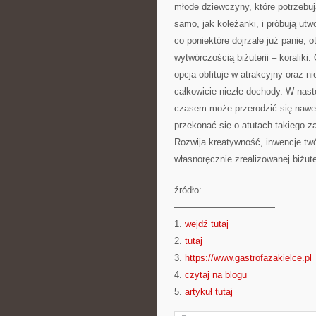
młode dziewczyny, które potrzebuj
samo, jak koleżanki, i próbują utw
co poniektóre dojrzałe już panie, 
wytwórczością biżuterii – koraliki
opcja obfituje w atrakcyjny oraz n
całkowicie niezłe dochody. W nastę
czasem może przerodzić się nawe
przekonać się o atutach takiego z
Rozwija kreatywność, inwencje twó
własnoręcznie zrealizowanej biżuter
źródło:
———————————
1.
wejdź tutaj
2.
tutaj
3.
https://www.gastrofazakielce.pl
4.
czytaj na blogu
5.
artykuł tutaj