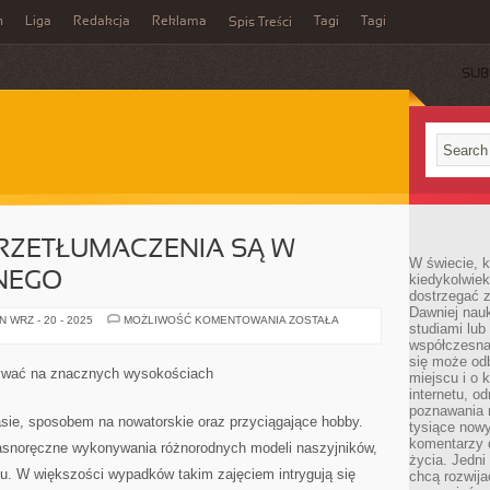
n
Liga
Redakcja
Reklama
Tagi
Tagi
Spis Treści
SUB
RZETŁUMACZENIA SĄ W
W świecie, k
NEGO
kiedykolwiek
dostrzegać 
Dawniej nauk
MATERIAŁY
 WRZ - 20 - 2025
MOŻLIWOŚĆ KOMENTOWANIA
ZOSTAŁA
studiami lub
DO
PRZETŁUMACZENIA
współczesna
SĄ
się może od
W
ywać na znacznych wysokościach
miejscu i o 
STANIE
BYĆ
internetu, o
RÓŻNEGO
poznawania 
asie, sposobem na nowatorskie oraz przyciągające hobby.
tysiące nowy
komentarzy 
własnoręczne wykonywania różnorodnych modeli naszyjników,
życia. Jedni
iu. W większości wypadków takim zajęciem intrygują się
chcą rozwija