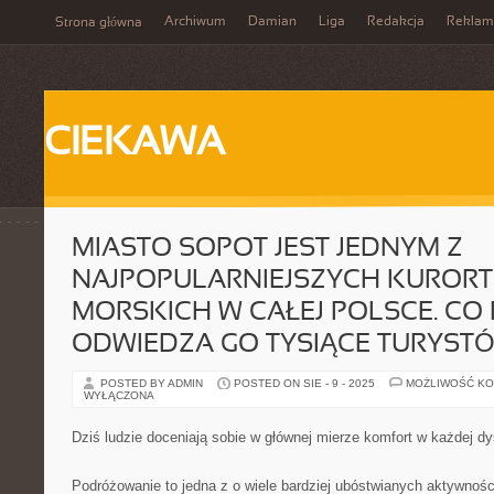
Archiwum
Damian
Liga
Redakcja
Reklam
Strona główna
CIEKAWA
MIASTO SOPOT JEST JEDNYM Z
NAJPOPULARNIEJSZYCH KUROR
MORSKICH W CAŁEJ POLSCE. CO
ODWIEDZA GO TYSIĄCE TURYST
POSTED BY ADMIN
POSTED ON SIE - 9 - 2025
MOŻLIWOŚĆ K
WYŁĄCZONA
Dziś ludzie doceniają sobie w głównej mierze komfort w każdej dy
Podróżowanie to jedna z o wiele bardziej ubóstwianych aktywnoś