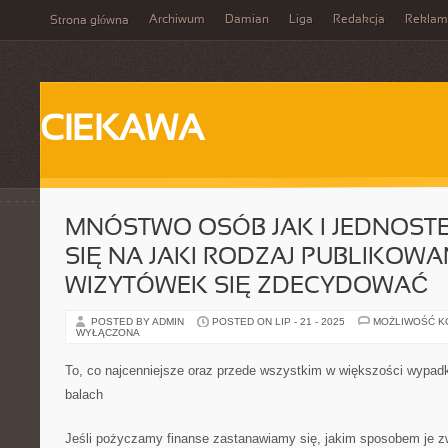
Archiwum
Damian
Liga
Redakcja
Reklam
Strona główna
CIEKAWA
MNÓSTWO OSÓB JAK I JEDNOSTE
SIĘ NA JAKI RODZAJ PUBLIKOWA
WIZYTÓWEK SIĘ ZDECYDOWAĆ
POSTED BY ADMIN
POSTED ON LIP - 21 - 2025
MOŻLIWOŚĆ 
WYŁĄCZONA
To, co najcenniejsze oraz przede wszystkim w większości wypadk
balach
Jeśli pożyczamy finanse zastanawiamy się, jakim sposobem je zw