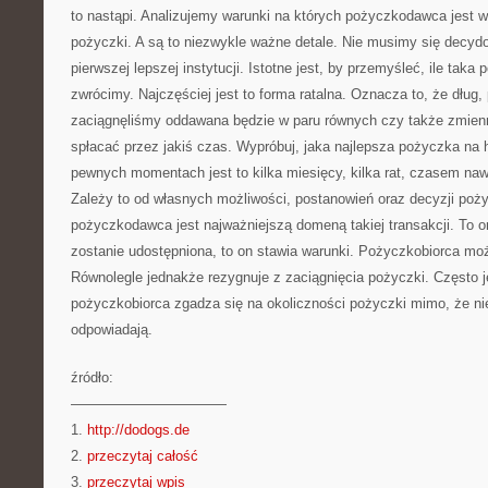
to nastąpi. Analizujemy warunki na których pożyczkodawca jest 
pożyczki. A są to niezwykle ważne detale. Nie musimy się decy
pierwszej lepszej instytucji. Istotne jest, by przemyśleć, ile taka
zwrócimy. Najczęściej jest to forma ratalna. Oznacza to, że dług,
zaciągnęliśmy oddawana będzie w paru równych czy także zmien
spłacać przez jakiś czas. Wypróbuj, jaka najlepsza pożyczka na h
pewnych momentach jest to kilka miesięcy, kilka rat, czasem nawe
Zależy to od własnych możliwości, postanowień oraz decyzji poż
pożyczkodawca jest najważniejszą domeną takiej transakcji. To 
zostanie udostępniona, to on stawia warunki. Pożyczkobiorca moż
Równolegle jednakże rezygnuje z zaciągnięcia pożyczki. Często 
pożyczkobiorca zgadza się na okoliczności pożyczki mimo, że n
odpowiadają.
źródło:
———————————
1.
http://dodogs.de
2.
przeczytaj całość
3.
przeczytaj wpis