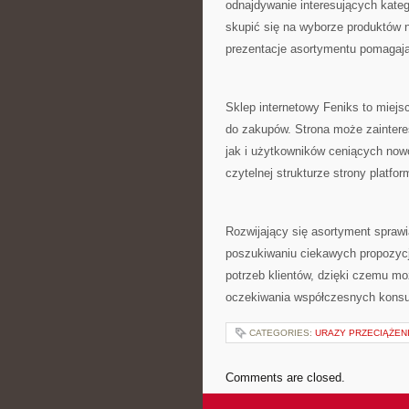
odnajdywanie interesujących kate
skupić się na wyborze produktów 
prezentacje asortymentu pomagaj
Sklep internetowy Feniks to miejs
do zakupów. Strona może zainter
jak i użytkowników ceniących nowo
czytelnej strukturze strony platfo
Rozwijający się asortyment sprawi
poszukiwaniu ciekawych propozycj
potrzeb klientów, dzięki czemu mo
oczekiwania współczesnych kons
CATEGORIES:
URAZY PRZECIĄŻEN
Comments are closed.