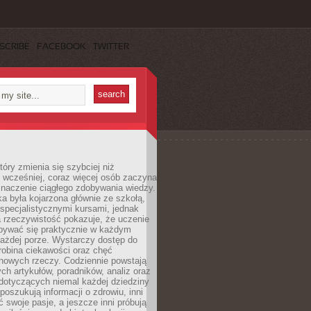
SCRIBE
FACEBOOK
TWITTER
tóry zmienia się szybciej niż
 wcześniej, coraz więcej osób zaczyna
znaczenie ciągłego zdobywania wiedzy.
a była kojarzona głównie ze szkołą,
 specjalistycznymi kursami, jednak
 rzeczywistość pokazuje, że uczenie
bywać się praktycznie w każdym
każdej porze. Wystarczy dostęp do
drobina ciekawości oraz chęć
nowych rzeczy. Codziennie powstają
ch artykułów, poradników, analiz oraz
dotyczących niemal każdej dziedziny
 poszukują informacji o zdrowiu, inni
ć swoje pasje, a jeszcze inni próbują