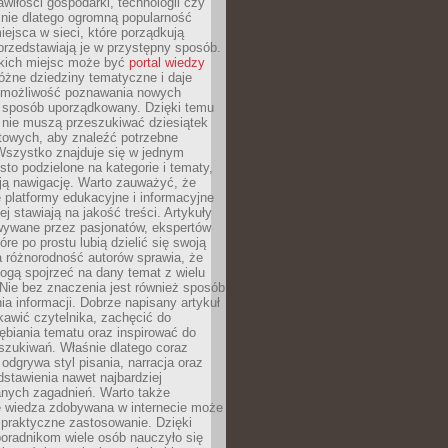
wiłości gospodarki, technologii czy
śnie dlatego ogromną popularność
ejsca w sieci, które porządkują
 przedstawiają je w przystępny sposób.
kich miejsc może być
portal wiedzy
różne dziedziny tematyczne i daje
 możliwość poznawania nowych
 sposób uporządkowany. Dzięki temu
 nie muszą przeszukiwać dziesiątek
etowych, aby znaleźć potrzebne
Wszystko znajduje się w jednym
sto podzielone na kategorie i tematy,
ają nawigację. Warto zauważyć, że
platformy edukacyjne i informacyjne
ej stawiają na jakość treści. Artykuły
wywane przez pasjonatów, ekspertów
óre po prostu lubią dzielić się swoją
 różnorodność autorów sprawia, że
ogą spojrzeć na dany temat z wielu
Nie bez znaczenia jest również sposób
a informacji. Dobrze napisany artykuł
ekawić czytelnika, zachęcić do
ębiania tematu oraz inspirować do
szukiwań. Właśnie dlatego coraz
 odgrywa styl pisania, narracja oraz
stawienia nawet najbardziej
nych zagadnień. Warto także
e wiedza zdobywana w internecie może
 praktyczne zastosowanie. Dzięki
poradnikom wiele osób nauczyło się