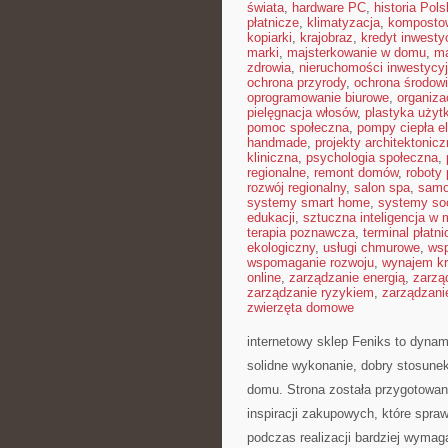
świata
,
hardware PC
,
historia Pols
płatnicze
,
klimatyzacja
,
komposto
kopiarki
,
krajobraz
,
kredyt inwesty
marki
,
majsterkowanie w domu
,
ma
zdrowia
,
nieruchomości inwestycy
ochrona przyrody
,
ochrona środow
oprogramowanie biurowe
,
organiza
pielęgnacja włosów
,
plastyka użyt
pomoc społeczna
,
pompy ciepła e
handmade
,
projekty architektonic
kliniczna
,
psychologia społeczna
,
regionalne
,
remont domów
,
roboty
rozwój regionalny
,
salon spa
,
samo
systemy smart home
,
systemy so
edukacji
,
sztuczna inteligencja w
terapia poznawcza
,
terminal płatni
ekologiczny
,
usługi chmurowe
,
wsp
wspomaganie rozwoju
,
wynajem kr
online
,
zarządzanie energią
,
zarzą
zarządzanie ryzykiem
,
zarządzani
zwierzęta domowe
internetowy sklep Feniks to dynami
solidne wykonanie, dobry stosune
domu. Strona została przygotowa
inspiracji zakupowych, które spr
podczas realizacji bardziej wymag