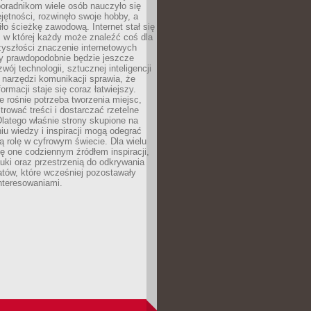
poradnikom wiele osób nauczyło się
ętności, rozwinęło swoje hobby, a
ło ścieżkę zawodową. Internet stał się
, w której każdy może znaleźć coś dla
zyszłości znaczenie internetowych
zy prawdopodobnie będzie jeszcze
wój technologii, sztucznej inteligencji
narzędzi komunikacji sprawia, że
ormacji staje się coraz łatwiejszy.
 rośnie potrzeba tworzenia miejsc,
ltrować treści i dostarczać rzetelne
Dlatego właśnie strony skupione na
u wiedzy i inspiracji mogą odegrać
 rolę w cyfrowym świecie. Dla wielu
ię one codziennym źródłem inspiracji,
ki oraz przestrzenią do odkrywania
tów, które wcześniej pozostawały
nteresowaniami.