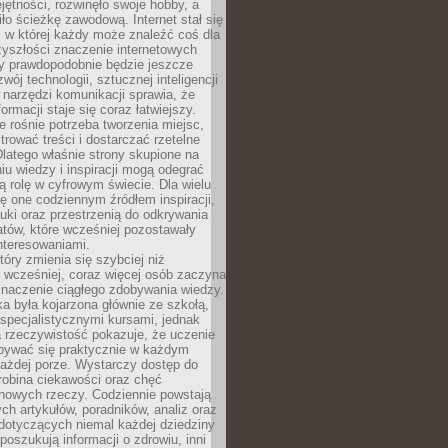
ętności, rozwinęło swoje hobby, a
ło ścieżkę zawodową. Internet stał się
, w której każdy może znaleźć coś dla
zyszłości znaczenie internetowych
zy prawdopodobnie będzie jeszcze
wój technologii, sztucznej inteligencji
narzędzi komunikacji sprawia, że
ormacji staje się coraz łatwiejszy.
 rośnie potrzeba tworzenia miejsc,
ltrować treści i dostarczać rzetelne
Dlatego właśnie strony skupione na
u wiedzy i inspiracji mogą odegrać
 rolę w cyfrowym świecie. Dla wielu
ię one codziennym źródłem inspiracji,
ki oraz przestrzenią do odkrywania
tów, które wcześniej pozostawały
nteresowaniami.
tóry zmienia się szybciej niż
 wcześniej, coraz więcej osób zaczyna
znaczenie ciągłego zdobywania wiedzy.
a była kojarzona głównie ze szkołą,
 specjalistycznymi kursami, jednak
 rzeczywistość pokazuje, że uczenie
bywać się praktycznie w każdym
każdej porze. Wystarczy dostęp do
drobina ciekawości oraz chęć
nowych rzeczy. Codziennie powstają
ch artykułów, poradników, analiz oraz
dotyczących niemal każdej dziedziny
 poszukują informacji o zdrowiu, inni