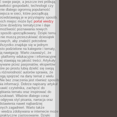
ć swoje pasje, a jeszcze inni próbują
wiłości gospodarki, technologii czy
śnie dlatego ogromną popularność
ejsca w sieci, które porządkują
 przedstawiają je w przystępny sposób.
kich miejsc może być
portal wiedzy
różne dziedziny tematyczne i daje
 możliwość poznawania nowych
 sposób uporządkowany. Dzięki temu
 nie muszą przeszukiwać dziesiątek
etowych, aby znaleźć potrzebne
Wszystko znajduje się w jednym
sto podzielone na kategorie i tematy,
ają nawigację. Warto zauważyć, że
platformy edukacyjne i informacyjne
ej stawiają na jakość treści. Artykuły
wywane przez pasjonatów, ekspertów
óre po prostu lubią dzielić się swoją
 różnorodność autorów sprawia, że
ogą spojrzeć na dany temat z wielu
Nie bez znaczenia jest również sposób
a informacji. Dobrze napisany artykuł
ekawić czytelnika, zachęcić do
ębiania tematu oraz inspirować do
szukiwań. Właśnie dlatego coraz
 odgrywa styl pisania, narracja oraz
stawienia nawet najbardziej
nych zagadnień. Warto także
e wiedza zdobywana w internecie może
 praktyczne zastosowanie. Dzięki