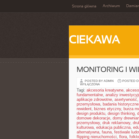
Archiwum
Damia
Strona główna
CIEKAWA
MONITORING I 
POSTED BY ADMIN
POSTED ON
WYŁĄCZONA
Tagi:
akcesoria kreatywne
,
akceso
fundamentalne
,
analizy inwestycyj
aplikacje zdrowotne
,
asertywność
przemysłowa
,
badania historyczne
rewident
,
biznes etyczny
,
burza m
design produktu
,
design thinking
,
domowe dekoracje
,
domy drewnia
przemysłowy
,
druk reklamowy
,
dru
kulturowa
,
edukacja publiczna
,
ed
alternatywna
,
fauna
,
festiwale lud
flipping nieruchomości
,
flora
,
folkl