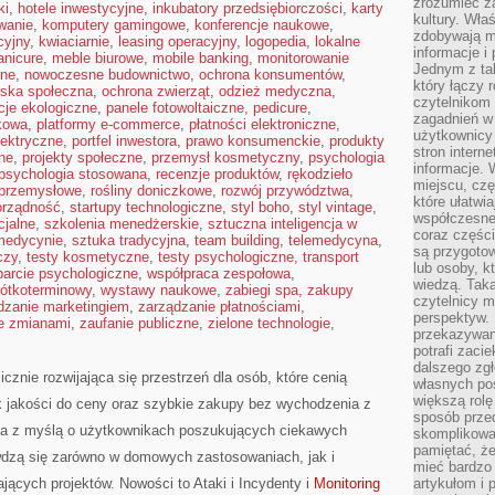
zrozumieć za
ki
,
hotele inwestycyjne
,
inkubatory przedsiębiorczości
,
karty
kultury. Wła
wanie
,
komputery gamingowe
,
konferencje naukowe
,
zdobywają mi
cyjny
,
kwiaciarnie
,
leasing operacyjny
,
logopedia
,
lokalne
informacje i
nicure
,
meble biurowe
,
mobile banking
,
monitorowanie
Jednym z ta
jne
,
nowoczesne budownictwo
,
ochrona konsumentów
,
który łączy 
iska społeczna
,
ochrona zwierząt
,
odzież medyczna
,
czytelnikom
cje ekologiczne
,
panele fotowoltaiczne
,
pedicure
,
zagadnień w
kowa
,
platformy e-commerce
,
płatności elektroniczne
,
użytkownicy
lektryczne
,
portfel inwestora
,
prawo konsumenckie
,
produkty
stron intern
zne
,
projekty społeczne
,
przemysł kosmetyczny
,
psychologia
informacje. 
psychologia stosowana
,
recenzje produktów
,
rękodzieło
miejscu, czę
 przemysłowe
,
rośliny doniczkowe
,
rozwój przywództwa
,
które ułatwi
rządność
,
startupy technologiczne
,
styl boho
,
styl vintage
,
współczesne 
cjalne
,
szkolenia menedżerskie
,
sztuczna inteligencja w
coraz części
 medycynie
,
sztuka tradycyjna
,
team building
,
telemedycyna
,
są przygoto
czy
,
testy kosmetyczne
,
testy psychologiczne
,
transport
lub osoby, kt
arcie psychologiczne
,
współpraca zespołowa
,
wiedzą. Taka
ótkoterminowy
,
wystawy naukowe
,
zabiegi spa
,
zakupy
czytelnicy m
dzanie marketingiem
,
zarządzanie płatnościami
,
perspektyw. 
e zmianami
,
zaufanie publiczne
,
zielone technologie
,
przekazywani
potrafi zaci
dalszego zgł
cznie rozwijająca się przestrzeń dla osób, które cenią
własnych po
większą rolę
k jakości do ceny oraz szybkie zakupy bez wychodzenia z
sposób przed
na z myślą o użytkownikach poszukujących ciekawych
skomplikowa
pamiętać, ż
awdzą się zarówno w domowych zastosowaniach, jak i
mieć bardzo
ających projektów. Nowości to Ataki i Incydenty i
Monitoring
artykułom i 