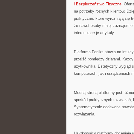
i Bezpieczeństwo Fizyczne
. Ofer
na potrzeby różnych klientów. Dzi
praktyczne, które wyróżniają się t
że nawet osoby mniej zaznajomio
interesujące je artykuły.
Platforma Feniks stawia na intui
przejść pomiędzy działami. Każdy
użytkownika. Estetyczny wygląd sp
komputerach, jak i urządzeniach m
Mocną stroną platformy jest różno
spośród praktycznych rozwiązań, 
Systematycznie dodawane nowości
rozwiązania.
Użytkownicy platformy doceniają r