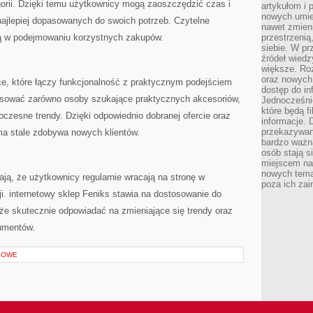
gorii. Dzięki temu użytkownicy mogą zaoszczędzić czas i
artykułom i 
nowych umiej
najlepiej dopasowanych do swoich potrzeb. Czytelne
nawet zmieni
ą w podejmowaniu korzystnych zakupów.
przestrzenią
siebie. W pr
źródeł wied
większe. Roz
oraz nowych 
ce, które łączy funkcjonalność z praktycznym podejściem
dostęp do inf
esować zarówno osoby szukające praktycznych akcesoriów,
Jednocześnie
które będą fi
czesne trendy. Dzięki odpowiednio dobranej ofercie oraz
informacje. 
przekazywani
rma stale zdobywa nowych klientów.
bardzo ważną
osób stają s
miejscem nau
nowych tema
ają, że użytkownicy regularnie wracają na stronę w
poza ich zai
i. internetowy sklep Feniks stawia na dostosowanie do
że skutecznie odpowiadać na zmieniające się trendy oraz
umentów.
IOWE