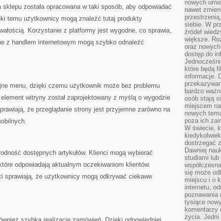
nowych umiej
ta sklepu została opracowana w taki sposób, aby odpowiadać
nawet zmieni
przestrzenią
ęki temu użytkownicy mogą znaleźć tutaj produkty
siebie. W pr
rwałością. Korzystanie z platformy jest wygodne, co sprawia,
źródeł wied
większe. Roz
ne z handlem internetowym mogą szybko odnaleźć
oraz nowych 
dostęp do inf
Jednocześnie
które będą fi
informacje. 
przekazywani
cyjne menu, dzięki czemu użytkownik może bez problemu
bardzo ważną
 element witryny został zaprojektowany z myślą o wygodzie
osób stają s
miejscem nau
rawiają, że przeglądanie strony jest przyjemne zarówno na
nowych tema
poza ich zai
obilnych.
W świecie, k
kiedykolwiek
dostrzegać 
Dawniej nauk
rodność dostępnych artykułów. Klienci mogą wybierać
studiami lub
które odpowiadają aktualnym oczekiwaniom klientów.
współczesna
się może od
 sprawiają, że użytkownicy mogą odkrywać ciekawe
miejscu i o 
internetu, o
poznawania 
tysiące nowy
komentarzy 
życia. Jedni
ównież szybką realizację zamówień. Dzięki odpowiedniej