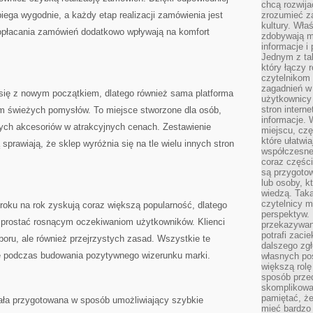
chcą rozwija
iega wygodnie, a każdy etap realizacji zamówienia jest
zrozumieć za
kultury. Wła
opłacania zamówień dodatkowo wpływają na komfort
zdobywają mi
informacje i
Jednym z ta
który łączy 
czytelnikom
zagadnień w
 się z nowym początkiem, dlatego również sama platforma
użytkownicy
stron intern
tom świeżych pomysłów. To miejsce stworzone dla osób,
informacje. 
ych akcesoriów w atrakcyjnych cenach. Zestawienie
miejscu, czę
które ułatwi
prawiają, że sklep wyróżnia się na tle wielu innych stron
współczesne 
coraz części
są przygoto
lub osoby, kt
wiedzą. Taka
czytelnicy m
roku na rok zyskują coraz większą popularność, dlatego
perspektyw. 
 sprostać rosnącym oczekiwaniom użytkowników. Klienci
przekazywani
potrafi zaci
boru, ale również przejrzystych zasad. Wszystkie te
dalszego zgł
 podczas budowania pozytywnego wizerunku marki.
własnych po
większą rolę
sposób przed
skomplikowa
pamiętać, ż
ała przygotowana w sposób umożliwiający szybkie
mieć bardzo