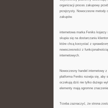
organizacji proces zakupowy przeb
przejrzysty. Nowoczesne metody 
zakupów.
internetowa marka Feniks kojarzy
skupia się na dostarczaniu klien
które chcą korzystać z sprawdzon
nowoczesności z funkcjonalnością s
internetowych.
Nowoczesny handel internetowy z 
platforma Feniks rozwija się, aby
oczekują dziś nie tylko dużego wy
elementy mają ogromne znaczenie
Trzeba zaznaczyć, że strona zost